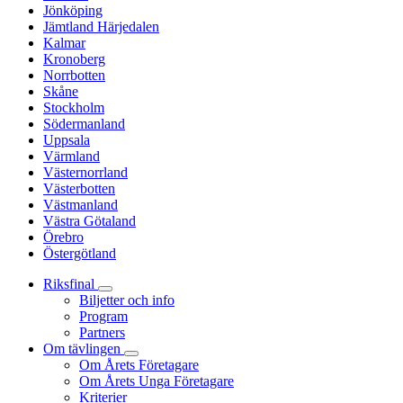
Jönköping
Jämtland Härjedalen
Kalmar
Kronoberg
Norrbotten
Skåne
Stockholm
Södermanland
Uppsala
Värmland
Västernorrland
Västerbotten
Västmanland
Västra Götaland
Örebro
Östergötland
Riksfinal
Biljetter och info
Program
Partners
Om tävlingen
Om Årets Företagare
Om Årets Unga Företagare
Kriterier