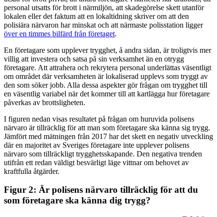
personal utsatts för brott i närmiljön, att skadegörelse skett utanför
lokalen eller det faktum att en lokaltidning skriver om att den
polisiära närvaron har minskat och att närmaste polisstation ligger
över en timmes bilfärd från företaget
.
En företagare som upplever trygghet, å andra sidan, är troligtvis mer
villig att investera och satsa på sin verksamhet än en otrygg
företagare. Att attrahera och rekrytera personal underlättas väsentligt
om området där verksamheten är lokaliserad upplevs som tryggt av
den som söker jobb. Alla dessa aspekter gör frågan om trygghet till
en väsentlig variabel när det kommer till att kartlägga hur företagare
påverkas av brottsligheten.
I figuren nedan visas resultatet på frågan om huruvida polisens
närvaro är tillräcklig för att man som företagare ska känna sig trygg.
Jämfört med mätningen från 2017 har det skett en negativ utveckling
där en majoritet av Sveriges företagare inte upplever polisens
närvaro som tillräckligt trygghetsskapande. Den negativa trenden
utifrån ett redan väldigt besvärligt läge vittnar om behovet av
kraftfulla åtgärder.
Figur 2: Är polisens närvaro tillräcklig för att du
som företagare ska känna dig trygg?