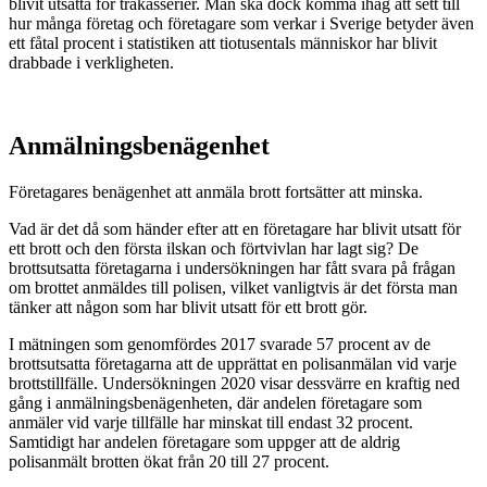
blivit utsatta för trakasserier. Man ska dock komma ihåg att sett till
hur många företag och företagare som verkar i Sverige betyder även
ett fåtal procent i statistiken att tiotusentals människor har blivit
drabbade i verkligheten.
Anmälningsbenägenhet
Företagares benägenhet att anmäla brott fortsätter att minska.
Vad är det då som händer efter att en företagare har blivit utsatt för
ett brott och den första ilskan och förtvivlan har lagt sig? De
brottsutsatta företagarna i undersökningen har fått svara på frågan
om brottet anmäldes till polisen, vilket vanligtvis är det första man
tänker att någon som har blivit utsatt för ett brott gör.
I mätningen som genomfördes 2017 svarade 57 procent av de
brottsutsatta företagarna att de upprättat en polisanmälan vid varje
brottstillfälle. Undersökningen 2020 visar dessvärre en kraftig ned
gång i anmälningsbenägenheten, där andelen företagare som
anmäler vid varje tillfälle har minskat till endast 32 procent.
Samtidigt har andelen företagare som uppger att de aldrig
polisanmält brotten ökat från 20 till 27 procent.