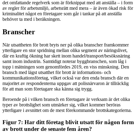
det omfattande regelverk som är förknippat med att anställa – i form
av regler för arbetsmiljö, arbetsrätt med mera – är även ökad risk för
kriminalitet något en företagare som går i tankar på att anställa
behöver ta med i beräkningen.
Branscher
När utsattheten för brott bryts ner på olika branscher framkommer
ytterligare en stor spridning mellan olika segment av näringslivet,
där en kraftig ökning har skett inom handel/transport/besöksnäring
samt inom industrin. Samtidigt noterar byggbranschen, som låg i
topp i mätningen som genomfördes 2019, en viss minskning. Den
bransch med lägst utsatthet för brott är informations- och
kommunikationsföretag, vilket också var den enda bransch där en
majoritet av respondenterna uppgav att polisnärvaron är tillräcklig
för att man som företagare ska känna sig trygg.
Beroende på i vilken bransch en företagare är verksam är det olika
typer av brottslighet som utmärker sig, vilket kommer beröras
ytterligare i avsnittet om de mest förekommande brottskategorierna.
Figur 7: Har ditt företag blivit utsatt för någon form
av brott under de senaste fem åren?