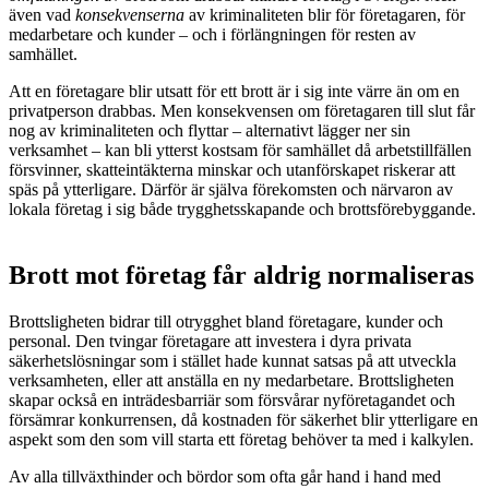
även vad
konsekvenserna
av kriminaliteten blir för företagaren, för
medarbetare och kunder – och i förlängningen för resten av
samhället.
Att en företagare blir utsatt för ett brott är i sig inte värre än om en
privatperson drabbas. Men konsekvensen om företagaren till slut får
nog av kriminaliteten och flyttar – alternativt lägger ner sin
verksamhet – kan bli ytterst kostsam för samhället då arbetstillfällen
försvinner, skatteintäkterna minskar och utanförskapet riskerar att
späs på ytterligare. Därför är själva förekomsten och närvaron av
lokala företag i sig både trygghetsskapande och brottsförebyggande.
Brott mot företag får aldrig normaliseras
Brottsligheten bidrar till otrygghet bland företagare, kunder och
personal. Den tvingar företagare att investera i dyra privata
säkerhetslösningar som i stället hade kunnat satsas på att utveckla
verksamheten, eller att anställa en ny medarbetare. Brottsligheten
skapar också en inträdesbarriär som försvårar nyföretagandet och
försämrar konkurrensen, då kostnaden för säkerhet blir ytterligare en
aspekt som den som vill starta ett företag behöver ta med i kalkylen.
Av alla tillväxthinder och bördor som ofta går hand i hand med