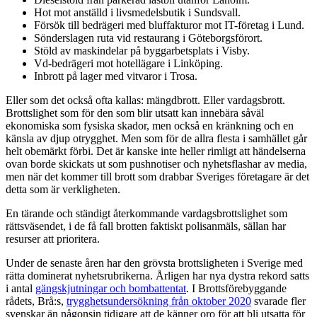
Hot mot anställd i livsmedelsbutik i Sundsvall.
Försök till bedrägeri med bluffakturor mot IT-företag i Lund.
Sönderslagen ruta vid restaurang i Göteborgsförort.
Stöld av maskindelar på byggarbetsplats i Visby.
Vd-bedrägeri mot hotellägare i Linköping.
Inbrott på lager med vitvaror i Trosa.
Eller som det också ofta kallas: mängdbrott. Eller vardagsbrott.
Brottslighet som för den som blir utsatt kan innebära såväl
ekonomiska som fysiska skador, men också en kränkning och en
känsla av djup otrygghet. Men som för de allra flesta i samhället går
helt obemärkt förbi. Det är kanske inte heller rimligt att händelserna
ovan borde skickats ut som pushnotiser och nyhetsflashar av media,
men när det kommer till brott som drabbar Sveriges företagare är det
detta som är verkligheten.
En tärande och ständigt återkommande vardagsbrottslighet som
rättsväsendet, i de få fall brotten faktiskt polisanmäls, sällan har
resurser att prioritera.
Under de senaste åren har den grövsta brottsligheten i Sverige med
rätta dominerat nyhetsrubrikerna. Årligen har nya dystra rekord satts
i antal
gängskjutningar och bombattentat
. I Brottsförebyggande
rådets, Brå:s,
trygghetsundersökning från oktober 2020
svarade fler
svenskar än någonsin tidigare att de känner oro för att bli utsatta för