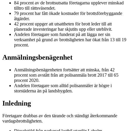
84 procent av de brottsutsatta företagarna upplever minskad
tilltro till rättsväsendet.
79 procent har fått ökade kostnader för brottsförebyggande
åtgärder.
42 procent uppger att utsattheten för brott leder till att
planerade investeringar har skjutits upp eller uteblivit.
Andelen företagare som funderat på att lägga ner sin
verksamhet på grund av brottsligheten har ökat från 13 till 19
procent.
Anmälningsbenägenhet
Anmälningsbenägenheten fortsätter att minska, från 42
procent som avstått från att polisanmäla brott 2017 till 65
procent 2020.
Andelen företagare som alltid polisanmäler är högre i
storstäderna än på landsbygden.
Inledning
Företagare drabbas av den tärande och ständigt återkommande
vardagsbrottsligheten.
Dieselstöld från parkerad lastbil utanför Laholm.