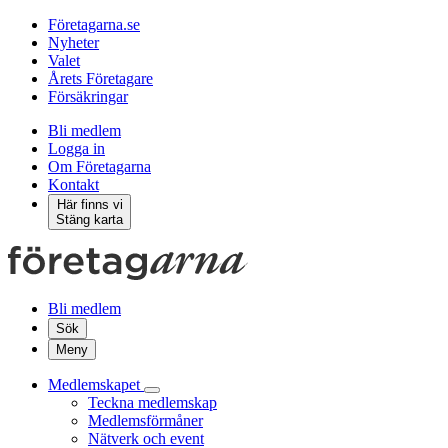
Företagarna.se
Nyheter
Valet
Årets Företagare
Försäkringar
Bli medlem
Logga in
Om Företagarna
Kontakt
Här finns vi
Stäng karta
Bli medlem
Sök
Meny
Medlemskapet
Teckna medlemskap
Medlemsförmåner
Nätverk och event