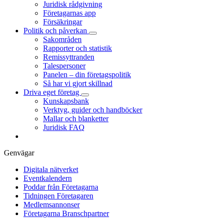
Juridisk rådgivning
Företagarnas app
Försäkringar
Politik och påverkan
Sakområden
Rapporter och statistik
Remissyttranden
Talespersoner
Panelen – din företagspolitik
Så har vi gjort skillnad
Driva eget företag
Kunskapsbank
Verktyg, guider och handböcker
Mallar och blanketter
Juridisk FAQ
Genvägar
Digitala nätverket
Eventkalendern
Poddar från Företagarna
Tidningen Företagaren
Medlemsannonser
Företagarna Branschpartner