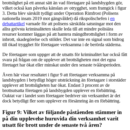
brottslighet på ett annat sätt än vad företagare på landsbygden gör,
vilket också kan påverka känslan av otrygghet, som framgick i figur
3. Detta blev särskilt tydligt under Operation Rimfrost (Polisens
nationella insats 2019 mot gängvåldet) då rikspolischefen i
en
debattartikel
varnade för att polisens särskilda satsningar mot den
allra grövsta kriminaliteten skulle leda till att mindre polisiära
resurser kommer läggas på att hantera mängdbrottslighet i form av
inbrott, skadegörelse och stölder. Det var inte en signal som bidrog
till ökad trygghet för företagare verksamma i de berörda städerna.
De företagare som uppger att de utsatts för kriminalitet har också fått
svara på frågan om de upplever att brottsligheten mot det egna
företaget har ökat eller minskat under den senaste tvåårsperioden.
Även här visar resultatet i figur 9 att företagare verksamma på
landsbygden i betydligt högre utsträckning än företagare i storstäder
upplever att brottsligheten har ökat. Endast 3 procent av de
brottsutsatta företagen på landsbygden upplever en förbättring.
Oaktat var i landet som företagare bedriver sin verksamhet är det
dock betydligt fler som upplever en försämring än en förbättring.
Figur 9: Vilket av följande påståenden stämmer in
på din upplevelse huruvida din verksamhet varit
utsatt för brott under de senaste två åren?