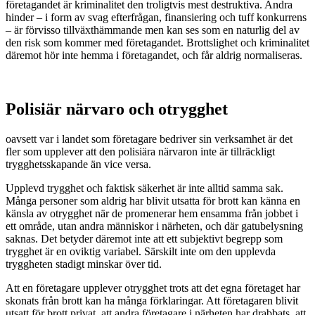
företagandet är kriminalitet den troligtvis mest destruktiva. Andra
hinder – i form av svag efterfrågan, finansiering och tuff konkurrens
– är förvisso tillväxthämmande men kan ses som en naturlig del av
den risk som kommer med företagandet. Brottslighet och kriminalitet
däremot hör inte hemma i företagandet, och får aldrig normaliseras.
Polisiär närvaro och otrygghet
oavsett var i landet som företagare bedriver sin verksamhet är det
fler som upplever att den polisiära närvaron inte är tillräckligt
trygghetsskapande än vice versa.
Upplevd trygghet och faktisk säkerhet är inte alltid samma sak.
Många personer som aldrig har blivit utsatta för brott kan känna en
känsla av otrygghet när de promenerar hem ensamma från jobbet i
ett område, utan andra människor i närheten, och där gatubelysning
saknas. Det betyder däremot inte att ett subjektivt begrepp som
trygghet är en oviktig variabel. Särskilt inte om den upplevda
tryggheten stadigt minskar över tid.
Att en företagare upplever otrygghet trots att det egna företaget har
skonats från brott kan ha många förklaringar. Att företagaren blivit
utsatt för brott privat, att andra företagare i närheten har drabbats, att