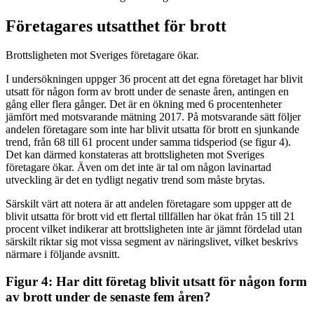
Företagares utsatthet för brott
Brottsligheten mot Sveriges företagare ökar.
I undersökningen uppger 36 procent att det egna företaget har blivit
utsatt för någon form av brott under de senaste åren, antingen en
gång eller flera gånger. Det är en ökning med 6 procentenheter
jämfört med motsvarande mätning 2017. På motsvarande sätt följer
andelen företagare som inte har blivit utsatta för brott en sjunkande
trend, från 68 till 61 procent under samma tidsperiod (se figur 4).
Det kan därmed konstateras att brottsligheten mot Sveriges
företagare ökar. Även om det inte är tal om någon lavinartad
utveckling är det en tydligt negativ trend som måste brytas.
Särskilt värt att notera är att andelen företagare som uppger att de
blivit utsatta för brott vid ett flertal tillfällen har ökat från 15 till 21
procent vilket indikerar att brottsligheten inte är jämnt fördelad utan
särskilt riktar sig mot vissa segment av näringslivet, vilket beskrivs
närmare i följande avsnitt.
Figur 4: Har ditt företag blivit utsatt för någon form
av brott under de senaste fem åren?