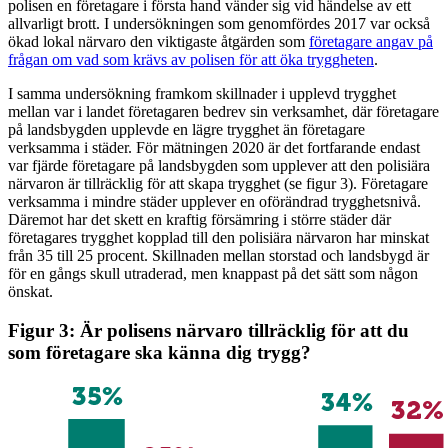
polisen en företagare i första hand vänder sig vid händelse av ett
allvarligt brott. I undersökningen som genomfördes 2017 var också
ökad lokal närvaro den viktigaste åtgärden som
företagare angav på
frågan om vad som krävs av polisen för att öka tryggheten
.
I samma undersökning framkom skillnader i upplevd trygghet
mellan var i landet företagaren bedrev sin verksamhet, där företagare
på landsbygden upplevde en lägre trygghet än företagare
verksamma i städer. För mätningen 2020 är det fortfarande endast
var fjärde företagare på landsbygden som upplever att den polisiära
närvaron är tillräcklig för att skapa trygghet (se figur 3). Företagare
verksamma i mindre städer upplever en oförändrad trygghetsnivå.
Däremot har det skett en kraftig försämring i större städer där
företagares trygghet kopplad till den polisiära närvaron har minskat
från 35 till 25 procent. Skillnaden mellan storstad och landsbygd är
för en gångs skull utraderad, men knappast på det sätt som någon
önskat.
Figur 3: Är polisens närvaro tillräcklig för att du
som företagare ska känna dig trygg?