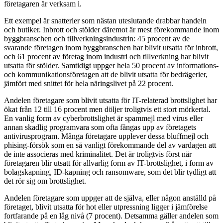
företagaren är verksam i.
Ett exempel är snatterier som nästan uteslutande drabbar handeln
och butiker. Inbrott och stölder däremot är mest förekommande inom
byggbranschen och tillverkningsindustrin: 45 procent av de
svarande företagen inom byggbranschen har blivit utsatta för inbrott,
och 61 procent av företag inom industri och tillverkning har blivit
utsatta för stölder. Samtidigt uppger hela 50 procent av informations-
och kommunikationsföretagen att de blivit utsatta för bedrägerier,
jämfört med snittet för hela näringslivet på 22 procent.
Andelen företagare som blivit utsatta för IT-relaterad brottslighet har
ökat från 12 till 16 procent men döljer troligtvis ett stort mörkertal.
En vanlig form av cyberbrottslighet är spammejl med virus eller
annan skadlig programvara som ofta fångas upp av företagets
antivirusprogram. Många företagare upplever dessa bluffmejl och
phising-försök som en så vanligt förekommande del av vardagen att
de inte associeras med kriminalitet. Det är troligtvis först när
företagaren blir utsatt för allvarlig form av IT-brottslighet, i form av
bolagskapning, ID-kapning och ransomware, som det blir tydligt att
det rör sig om brottslighet.
Andelen företagare som uppger att de själva, eller någon anställd på
företaget, blivit utsatta för hot eller utpressning ligger i jämförelse
fortfarande på en låg nivå (7 procent). Detsamma gäller andelen som