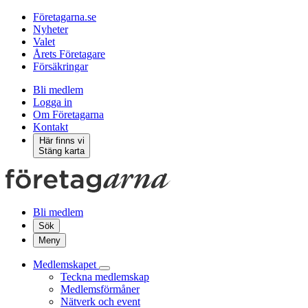
Företagarna.se
Nyheter
Valet
Årets Företagare
Försäkringar
Bli medlem
Logga in
Om Företagarna
Kontakt
Här finns vi
Stäng karta
Bli medlem
Sök
Meny
Medlemskapet
Teckna medlemskap
Medlemsförmåner
Nätverk och event