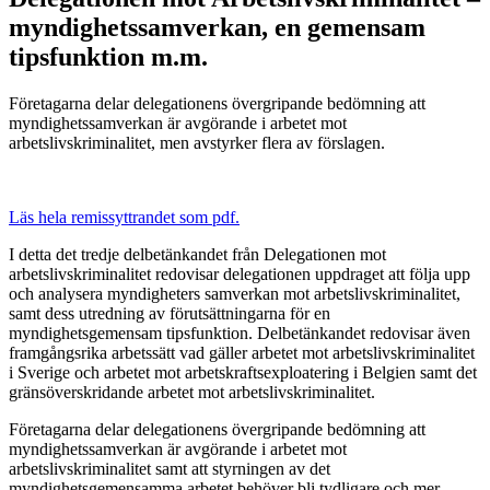
myndighetssamverkan, en gemensam
tipsfunktion m.m.
Företagarna delar delegationens övergripande bedömning att
myndighetssamverkan är avgörande i arbetet mot
arbetslivskriminalitet, men avstyrker flera av förslagen.
Läs hela remissyttrandet som pdf.
I detta det tredje delbetänkandet från Delegationen mot
arbetslivskriminalitet redovisar delegationen uppdraget att följa upp
och analysera myndigheters samverkan mot arbetslivskriminalitet,
samt dess utredning av förutsättningarna för en
myndighetsgemensam tipsfunktion. Delbetänkandet redovisar även
framgångsrika arbetssätt vad gäller arbetet mot arbetslivskriminalitet
i Sverige och arbetet mot arbetskraftsexploatering i Belgien samt det
gränsöverskridande arbetet mot arbetslivskriminalitet.
Företagarna delar delegationens övergripande bedömning att
myndighetssamverkan är avgörande i arbetet mot
arbetslivskriminalitet samt att styrningen av det
myndighetsgemensamma arbetet behöver bli tydligare och mer