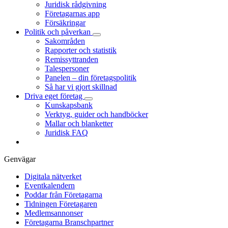
Juridisk rådgivning
Företagarnas app
Försäkringar
Politik och påverkan
Sakområden
Rapporter och statistik
Remissyttranden
Talespersoner
Panelen – din företagspolitik
Så har vi gjort skillnad
Driva eget företag
Kunskapsbank
Verktyg, guider och handböcker
Mallar och blanketter
Juridisk FAQ
Genvägar
Digitala nätverket
Eventkalendern
Poddar från Företagarna
Tidningen Företagaren
Medlemsannonser
Företagarna Branschpartner