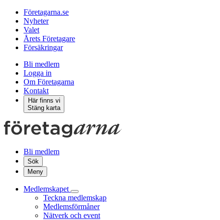
Företagarna.se
Nyheter
Valet
Årets Företagare
Försäkringar
Bli medlem
Logga in
Om Företagarna
Kontakt
Här finns vi
Stäng karta
Bli medlem
Sök
Meny
Medlemskapet
Teckna medlemskap
Medlemsförmåner
Nätverk och event