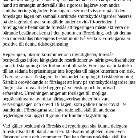
hand att strategin underställs lika rigorösa lagkrav som andra
smitthanteringsåtgärder. Företagarna ser med viss oro på att den
föreslagna lagen om samhällsinriktade smittskyddsåtgärder baseras
på de lagregleringar som gällde under covid-19-perioden. I
föreliggande betänkande föreslås att regeringen måste aktivera de
bärande bestämmelserna i den genom en förordning, och att denna
ska underställas riksdagens beslut inom två veckor. Företagarna är
positiva till denna tidsbegränsning.
Regeringen, liksom kommuner och myndigheter, föreslås
bemyndigas införa långtgående restriktioner av näringsverksamheter,
ända till stängning eller förbud mot tillträde. Företagarna är kritiska
till att sådana begränsningar inte kopplas till något kriterium om risk.
Överlag saknar förslagen i betänkandet koppling till riskbedömning.
Särskilt oroväckande är förslaget att krav på smittskyddsåtgärder inte
längre ska kräva att de bygger på vetenskap och beprövad
erfarenhet. Utredningen anger att förslaget till möjliga
begränsningarna av olika näringsverksamheter bör vara
serveringslagen och covid-19-lagen, som gällde under covid-19-
pandemin. Företagarna ser inga rationella skäl till att dessa
regleringar ska ligga till grund för framtida lagstiftning.
Vad gäller beslutsnivå föreslås att regeringen ska kunna delegera
föreskriftsrätt till bland annat Folkhälsomyndigheten, men även
länsstyrelserna och kommuner. Det kan finnas praktiska skäl för