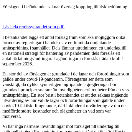
Förslagen i betänkandet saknar överlag koppling till riskbedömning.
Läs hela remissyttrandet som pdf.
I betänkandet läggs ett antal förslag fram som ska möjliggöra olika
former av regleringar i händelse av en framtida omfattande
smittspridning i samhället. Dels lämnar utredningen ett underlag till
en nationell strategi för hantering av pandemier, dels föreslås ett
antal författningsändringar. Lagändringarna föreslås träda i kraft 1
september 2026.
En stor del av förslagen är grundade i de lagar och förordningar som
gällde under covid-19-pandemin. Företagarna ser detta som
vanskligt, då dylika synnerligen ingripande lagregleringar bör
grundas i principer snarare än myndigheters erfarenheter från en viss
smittspridning. En stor brist i betänkandet är att det saknas ingående
utvärdering av hur väl de lagar och förordningar som gällde under
covid-19 faktiskt fungerande, däri inkluderat utvärdering av om de
medförde större kostnader och olägenheter än vad som var
motiverat.
Vi har inga närmare invändningar mot förslaget till underlag till
nationell strategi för hantering av pandemier. Det viktiga är i första