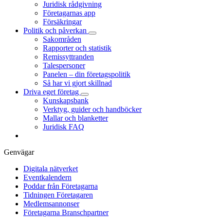
Juridisk rådgivning
Företagarnas app
Försäkringar
Politik och påverkan
Sakområden
Rapporter och statistik
Remissyttranden
Talespersoner
Panelen – din företagspolitik
Så har vi gjort skillnad
Driva eget företag
Kunskapsbank
Verktyg, guider och handböcker
Mallar och blanketter
Juridisk FAQ
Genvägar
Digitala nätverket
Eventkalendern
Poddar från Företagarna
Tidningen Företagaren
Medlemsannonser
Företagarna Branschpartner