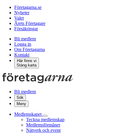
Företagarna.se
Nyheter
Valet
Årets Företagare
Försäkringar
Bli medlem
Logga in
Om Företagarna
Kontakt
Här finns vi
Stäng karta
Bli medlem
Sök
Meny
Medlemskapet
Teckna medlemskap
Medlemsförmåner
Nätverk och event