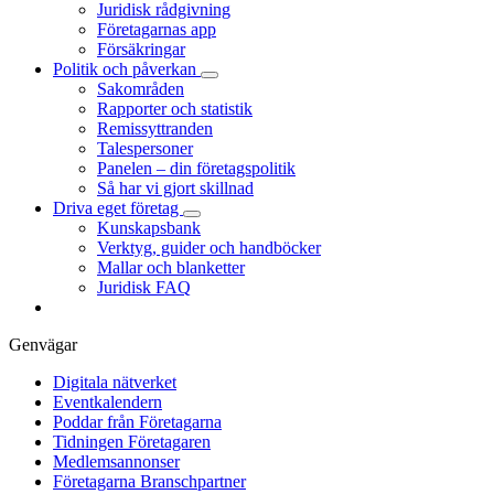
Juridisk rådgivning
Företagarnas app
Försäkringar
Politik och påverkan
Sakområden
Rapporter och statistik
Remissyttranden
Talespersoner
Panelen – din företagspolitik
Så har vi gjort skillnad
Driva eget företag
Kunskapsbank
Verktyg, guider och handböcker
Mallar och blanketter
Juridisk FAQ
Genvägar
Digitala nätverket
Eventkalendern
Poddar från Företagarna
Tidningen Företagaren
Medlemsannonser
Företagarna Branschpartner