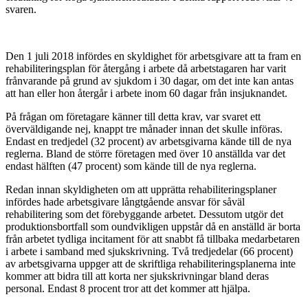
svaren.
Den 1 juli 2018 infördes en skyldighet för arbetsgivare att ta fram en
rehabiliteringsplan för återgång i arbete då arbetstagaren har varit
frånvarande på grund av sjukdom i 30 dagar, om det inte kan antas
att han eller hon återgår i arbete inom 60 dagar från insjuknandet.
På frågan om företagare känner till detta krav, var svaret ett
överväldigande nej, knappt tre månader innan det skulle införas.
Endast en tredjedel (32 procent) av arbetsgivarna kände till de nya
reglerna. Bland de större företagen med över 10 anställda var det
endast hälften (47 procent) som kände till de nya reglerna.
Redan innan skyldigheten om att upprätta rehabiliteringsplaner
infördes hade arbetsgivare långtgående ansvar för såväl
rehabilitering som det förebyggande arbetet. Dessutom utgör det
produktionsbortfall som oundvikligen uppstår då en anställd är borta
från arbetet tydliga incitament för att snabbt få tillbaka medarbetaren
i arbete i samband med sjukskrivning. Två tredjedelar (66 procent)
av arbetsgivarna uppger att de skriftliga rehabiliteringsplanerna inte
kommer att bidra till att korta ner sjukskrivningar bland deras
personal. Endast 8 procent tror att det kommer att hjälpa.