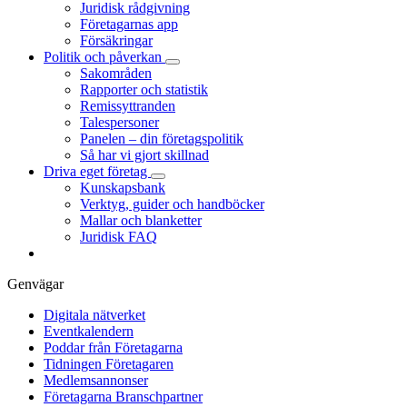
Juridisk rådgivning
Företagarnas app
Försäkringar
Politik och påverkan
Sakområden
Rapporter och statistik
Remissyttranden
Talespersoner
Panelen – din företagspolitik
Så har vi gjort skillnad
Driva eget företag
Kunskapsbank
Verktyg, guider och handböcker
Mallar och blanketter
Juridisk FAQ
Genvägar
Digitala nätverket
Eventkalendern
Poddar från Företagarna
Tidningen Företagaren
Medlemsannonser
Företagarna Branschpartner