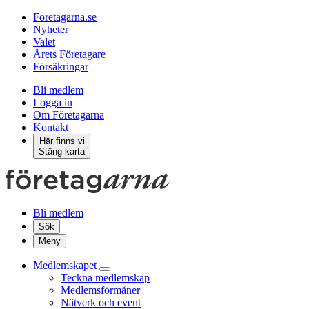
Företagarna.se
Nyheter
Valet
Årets Företagare
Försäkringar
Bli medlem
Logga in
Om Företagarna
Kontakt
Här finns vi
Stäng karta
Bli medlem
Sök
Meny
Medlemskapet
Teckna medlemskap
Medlemsförmåner
Nätverk och event