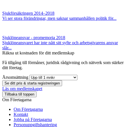
Sjukförsäkringen 2014–2018
Vi ser stora förändringar, men saknar sammanhållen politik för...
Sjuklöneansvar - promemoria 2018
Sjuklöneansvaret har inte nått sitt syfte och arbetsgivarens ansvar
slår...
Räkna ut kostnaden för ditt medlemskap
Få tillgång till förmåner, juridisk rådgivning och nätverk som stärker
ditt företag.
Årsomsättning
Se ditt pris & starta registreringen
Läs om medlemskapet
Tillbaka till toppen
Om Företagarna
Om Företagarna
Kontakt
Jobba på Företagarna
Personuppgiftshantering