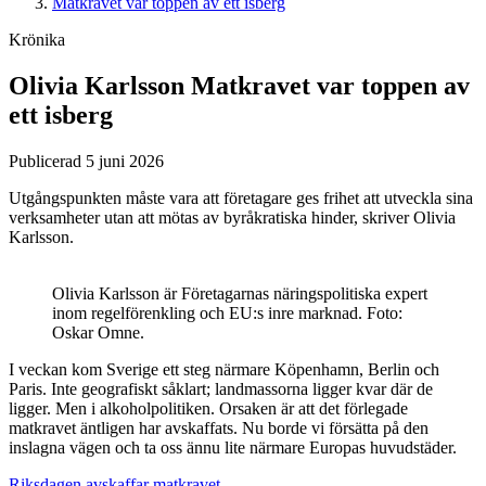
Matkravet var toppen av ett isberg
Krönika
Olivia Karlsson
Matkravet var toppen av
ett isberg
Publicerad 5 juni 2026
Utgångspunkten måste vara att företagare ges frihet att utveckla sina
verksamheter utan att mötas av byråkratiska hinder, skriver Olivia
Karlsson.
Olivia Karlsson är Företagarnas näringspolitiska expert
inom regelförenkling och EU:s inre marknad. Foto:
Oskar Omne.
I veckan kom Sverige ett steg närmare Köpenhamn, Berlin och
Paris. Inte geografiskt såklart; landmassorna ligger kvar där de
ligger. Men i alkoholpolitiken. Orsaken är att det förlegade
matkravet äntligen har avskaffats. Nu borde vi försätta på den
inslagna vägen och ta oss ännu lite närmare Europas huvudstäder.
Riksdagen avskaffar matkravet