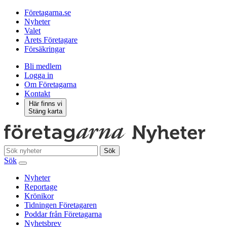
Företagarna.se
Nyheter
Valet
Årets Företagare
Försäkringar
Bli medlem
Logga in
Om Företagarna
Kontakt
Här finns vi
Stäng karta
Sök
Sök
Nyheter
Reportage
Krönikor
Tidningen Företagaren
Poddar från Företagarna
Nyhetsbrev