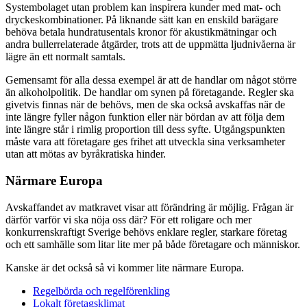
Systembolaget utan problem kan inspirera kunder med mat- och
dryckeskombinationer. På liknande sätt kan en enskild barägare
behöva betala hundratusentals kronor för akustikmätningar och
andra bullerrelaterade åtgärder, trots att de uppmätta ljudnivåerna är
lägre än ett normalt samtals.
Gemensamt för alla dessa exempel är att de handlar om något större
än alkoholpolitik. De handlar om synen på företagande. Regler ska
givetvis finnas när de behövs, men de ska också avskaffas när de
inte längre fyller någon funktion eller när bördan av att följa dem
inte längre står i rimlig proportion till dess syfte. Utgångspunkten
måste vara att företagare ges frihet att utveckla sina verksamheter
utan att mötas av byråkratiska hinder.
Närmare Europa
Avskaffandet av matkravet visar att förändring är möjlig. Frågan är
därför varför vi ska nöja oss där? För ett roligare och mer
konkurrenskraftigt Sverige behövs enklare regler, starkare företag
och ett samhälle som litar lite mer på både företagare och människor.
Kanske är det också så vi kommer lite närmare Europa.
Regelbörda och regelförenkling
Lokalt företagsklimat