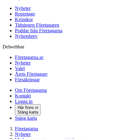
Nyheter
Reportage
Krönikor
Tidningen Företagaren
Poddar från Företagarna
Nyhetsbrev
Delwebbar
Företagarna.se
Nyheter
Valet
Årets Företagare
Försäkringar
Om Företagarna
Kontakt
Logga in
Här finns vi
Stäng karta
Stäng karta
Företagarna
Nyheter