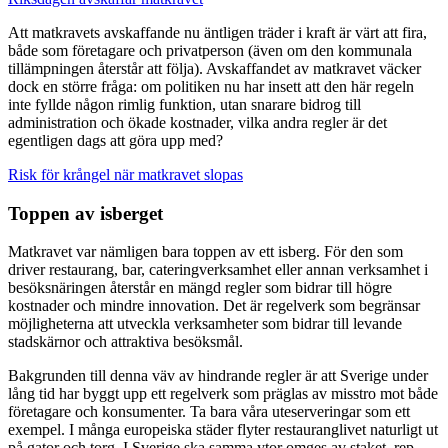
Att matkravets avskaffande nu äntligen träder i kraft är värt att fira,
både som företagare och privatperson (även om den kommunala
tillämpningen återstår att följa). Avskaffandet av matkravet väcker
dock en större fråga: om politiken nu har insett att den här regeln
inte fyllde någon rimlig funktion, utan snarare bidrog till
administration och ökade kostnader, vilka andra regler är det
egentligen dags att göra upp med?
Risk för krångel när matkravet slopas
Toppen av isberget
Matkravet var nämligen bara toppen av ett isberg. För den som
driver restaurang, bar, cateringverksamhet eller annan verksamhet i
besöksnäringen återstår en mängd regler som bidrar till högre
kostnader och mindre innovation. Det är regelverk som begränsar
möjligheterna att utveckla verksamheter som bidrar till levande
stadskärnor och attraktiva besöksmål.
Bakgrunden till denna väv av hindrande regler är att Sverige under
lång tid har byggt upp ett regelverk som präglas av misstro mot både
företagare och konsumenter. Ta bara våra uteserveringar som ett
exempel. I många europeiska städer flyter restauranglivet naturligt ut
på gator och torg. I Sverige ska samma ytor omges av staket, rep