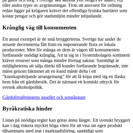
eller andra typer av avgränsningar. Trots att ansvaret för ordning
redan ligger på krögaren kräver det offentliga fysiska barriärer som
kostar pengar och gör stadsmiljön mindre inbjudande.
Krånglig väg till konsumenten
Ett annat exempel är de små bryggerierna. Sverige har under de
senaste decennierna fått fram en imponerande flora av lokala
producenter. Men för många av dem är vägen till konsumenten
fortfarande onödigt krånglig. Att ta sig in i Systembolagets sortiment
kräver resurser som många mindre företag saknar. Samtidigt är
möjligheterna att sälja direkt till kunder fortfarande begränsade, inte
minst genom faktumet att en kund måste delta i ett
”kunskapshöjande arrangemang” för att få köpa med sig en flaska
hem från ett gårdsbesök. Det är närmast ett komiskt uttryck för
svensk alkoholpolitik.
Gårdsförsäljningens gaseller och sengångare
Byråkratiska hinder
Listan på onödiga regler kan göras ännu längre. Ett svenskt bryggeri
kan i dag riskera mycket höga viten för att visa sin egen produkt
tillsammans med mat i marknadsföring, samtidigt som