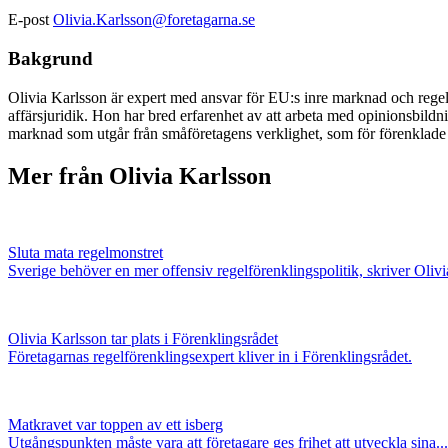
E-post
Olivia.Karlsson@foretagarna.se
Bakgrund
Olivia Karlsson är expert med ansvar för EU:s inre marknad och regel
affärsjuridik. Hon har bred erfarenhet av att arbeta med opinionsbildn
marknad som utgår från småföretagens verklighet, som för förenklade 
Mer från Olivia Karlsson
Sluta mata regelmonstret
Sverige behöver en mer offensiv regelförenklingspolitik, skriver Olivia
Olivia Karlsson tar plats i Förenklingsrådet
Företagarnas regelförenklingsexpert kliver in i Förenklingsrådet.
Matkravet var toppen av ett isberg
Utgångspunkten måste vara att företagare ges frihet att utveckla sina...