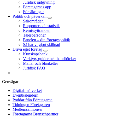
Juridisk rådgivning
Företagarnas app
Försäkringar
Politik och påverkan
Sakområden
Rapporter och statistik
Remissyttranden
Talespersoner
Panelen – din företagspolitik
Så har vi gjort skillnad
Driva eget företag
Kunskapsbank
Verktyg, guider och handböcker
Mallar och blanketter
Juridisk FAQ
Genvägar
Digitala nätverket
Eventkalendern
Poddar från Företagarna
Tidningen Företagaren
Medlemsannonser
Företagarna Branschpartner