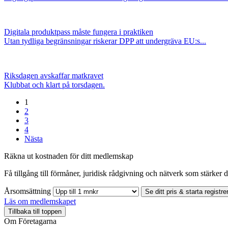
Digitala produktpass måste fungera i praktiken
Utan tydliga begränsningar riskerar DPP att undergräva EU:s...
Riksdagen avskaffar matkravet
Klubbat och klart på torsdagen.
1
2
3
4
Nästa
Räkna ut kostnaden för ditt medlemskap
Få tillgång till förmåner, juridisk rådgivning och nätverk som stärker di
Årsomsättning
Se ditt pris & starta registre
Läs om medlemskapet
Tillbaka till toppen
Om Företagarna