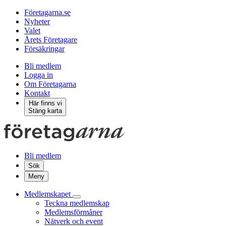
Företagarna.se
Nyheter
Valet
Årets Företagare
Försäkringar
Bli medlem
Logga in
Om Företagarna
Kontakt
Här finns vi
Stäng karta
Bli medlem
Sök
Meny
Medlemskapet
Teckna medlemskap
Medlemsförmåner
Nätverk och event