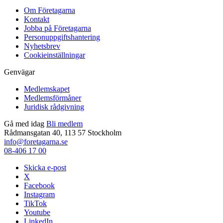
Om Företagarna
Kontakt
Jobba på Företagarna
Personuppgiftshantering
Nyhetsbrev
Cookieinställningar
Genvägar
Medlemskapet
Medlemsförmåner
Juridisk rådgivning
Gå med idag
Bli medlem
Rådmansgatan 40, 113 57 Stockholm
info@foretagarna.se
08-406 17 00
Skicka e-post
X
Facebook
Instagram
TikTok
Youtube
LinkedIn