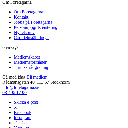
Om Företagarna
Om Företagarna
Kontakt
Jobba på Företagarna
Personuppgiftshantering
Nyhetsbrev
Cookieinställningar
Genvägar
Medlemskapet
Medlemsförmåner
Juridisk rådgivning
Gå med idag
Bli medlem
Rådmansgatan 40, 113 57 Stockholm
info@foretagarna.se
08-406 17 00
Skicka e-post
X
Facebook
Instagram
TikTok
Youtube