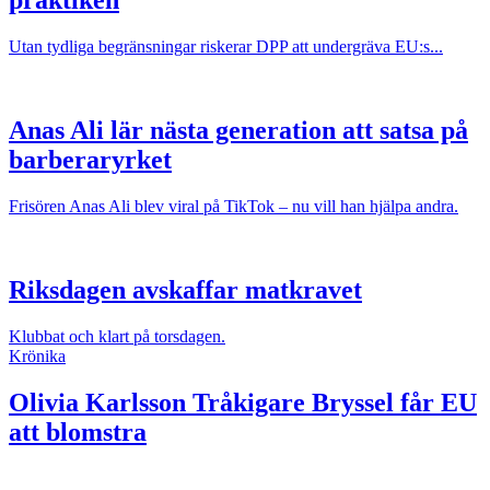
praktiken
Utan tydliga begränsningar riskerar DPP att undergräva EU:s...
Anas Ali lär nästa generation att satsa på
barberaryrket
Frisören Anas Ali blev viral på TikTok – nu vill han hjälpa andra.
Riksdagen avskaffar matkravet
Klubbat och klart på torsdagen.
Krönika
Olivia Karlsson
Tråkigare Bryssel får EU
att blomstra