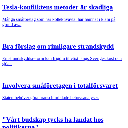
Tesla-konfliktens metoder är skadliga
Många småföretag som har kollektivavtal har hamnat i kläm på
grund av...
Bra förslag om rimligare strandskydd
En strandskyddsreform kan frigöra tillväxt längs Sveriges kust och
sjöar.
Involvera småföretagen i totalförsvaret
Staten behöver göra branschinriktade behovsanalyser.
"Vårt budskap tycks ha landat hos
politikerna"