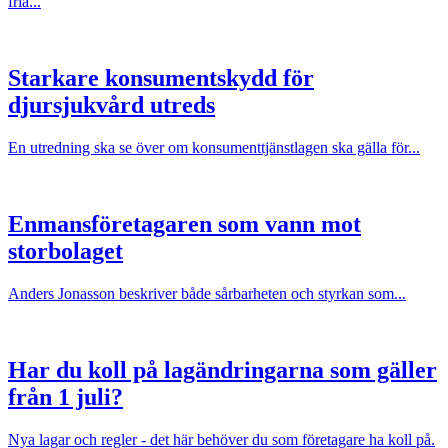
fria...
Starkare konsumentskydd för
djursjukvård utreds
En utredning ska se över om konsumenttjänstlagen ska gälla för...
Enmansföretagaren som vann mot
storbolaget
Anders Jonasson beskriver både sårbarheten och styrkan som...
Har du koll på lagändringarna som gäller
från 1 juli?
Nya lagar och regler - det här behöver du som företagare ha koll på.