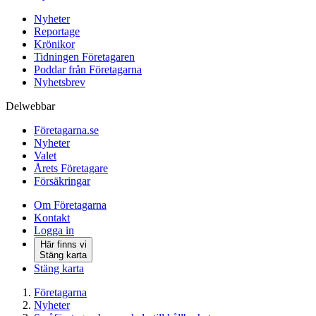
Nyheter
Reportage
Krönikor
Tidningen Företagaren
Poddar från Företagarna
Nyhetsbrev
Delwebbar
Företagarna.se
Nyheter
Valet
Årets Företagare
Försäkringar
Om Företagarna
Kontakt
Logga in
Här finns vi
Stäng karta
Stäng karta
Företagarna
Nyheter