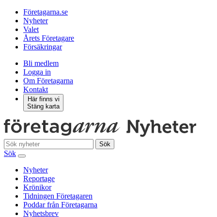
Företagarna.se
Nyheter
Valet
Årets Företagare
Försäkringar
Bli medlem
Logga in
Om Företagarna
Kontakt
Här finns vi
Stäng karta
Sök
Sök
Nyheter
Reportage
Krönikor
Tidningen Företagaren
Poddar från Företagarna
Nyhetsbrev