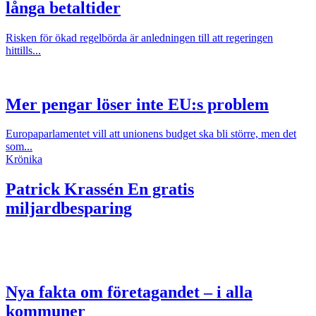
långa betaltider
Risken för ökad regelbörda är anledningen till att regeringen
hittills...
Mer pengar löser inte EU:s problem
Europaparlamentet vill att unionens budget ska bli större, men det
som...
Krönika
Patrick Krassén
En gratis
miljardbesparing
Nya fakta om företagandet – i alla
kommuner