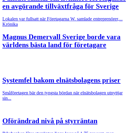
en avgörande tillväxtfråga för Sverige
Lokalen var fullsatt när Företagarna W. samlade entreprenörer,...
Krönika
Magnus Demervall
Sverige borde vara
världens bästa land för företagare
Systemfel bakom elnätsbolagens priser
Småföretagen bär den tyngsta bördan när elnätsbolagen utnyttjar
sin...
Oförändrad nivå på styrräntan