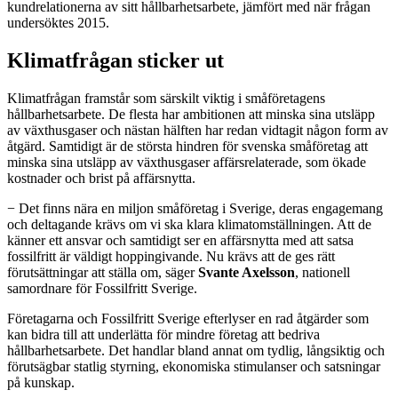
kundrelationerna av sitt hållbarhetsarbete, jämfört med när frågan
undersöktes 2015.
Klimatfrågan sticker ut
Klimatfrågan framstår som särskilt viktig i småföretagens
hållbarhetsarbete. De flesta har ambitionen att minska sina utsläpp
av växthusgaser och nästan hälften har redan vidtagit någon form av
åtgärd. Samtidigt är de största hindren för svenska småföretag att
minska sina utsläpp av växthusgaser affärsrelaterade, som ökade
kostnader och brist på affärsnytta.
− Det finns nära en miljon småföretag i Sverige, deras engagemang
och deltagande krävs om vi ska klara klimatomställningen. Att de
känner ett ansvar och samtidigt ser en affärsnytta med att satsa
fossilfritt är väldigt hoppingivande. Nu krävs att de ges rätt
förutsättningar att ställa om, säger
Svante Axelsson
, nationell
samordnare för Fossilfritt Sverige.
Företagarna och Fossilfritt Sverige efterlyser en rad åtgärder som
kan bidra till att underlätta för mindre företag att bedriva
hållbarhetsarbete. Det handlar bland annat om tydlig, långsiktig och
förutsägbar statlig styrning, ekonomiska stimulanser och satsningar
på kunskap.