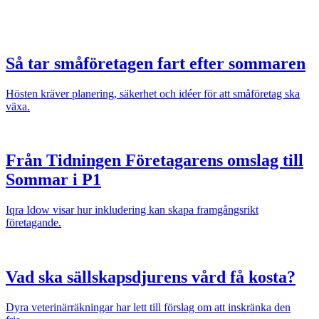
Så tar småföretagen fart efter sommaren
Hösten kräver planering, säkerhet och idéer för att småföretag ska
växa.
Från Tidningen Företagarens omslag till
Sommar i P1
Iqra Idow visar hur inkludering kan skapa framgångsrikt
företagande.
Vad ska sällskapsdjurens vård få kosta?
Dyra veterinärräkningar har lett till förslag om att inskränka den