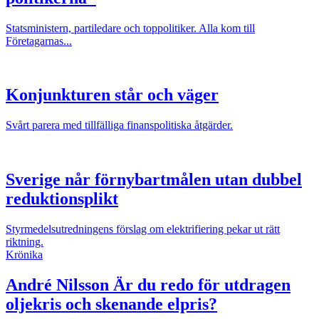
Statsministern, partiledare och toppolitiker. Alla kom till
Företagarnas...
Konjunkturen står och väger
Svårt parera med tillfälliga finanspolitiska åtgärder.
Sverige når förnybartmålen utan dubbel
reduktionsplikt
Styrmedelsutredningens förslag om elektrifiering pekar ut rätt
riktning.
Krönika
André Nilsson
Är du redo för utdragen
oljekris och skenande elpris?