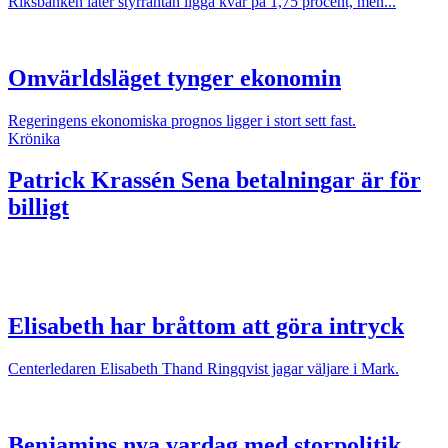
Riksbanken låter styrräntan ligga kvar på 1,75 procent, men...
Omvärldsläget tynger ekonomin
Regeringens ekonomiska prognos ligger i stort sett fast.
Krönika
Patrick Krassén
Sena betalningar är för
billigt
Elisabeth har bråttom att göra intryck
Centerledaren Elisabeth Thand Ringqvist jagar väljare i Mark.
Benjamins nya vardag med storpolitik