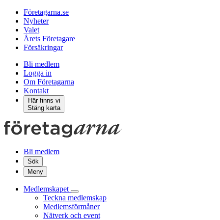
Företagarna.se
Nyheter
Valet
Årets Företagare
Försäkringar
Bli medlem
Logga in
Om Företagarna
Kontakt
Här finns vi
Stäng karta
Bli medlem
Sök
Meny
Medlemskapet
Teckna medlemskap
Medlemsförmåner
Nätverk och event