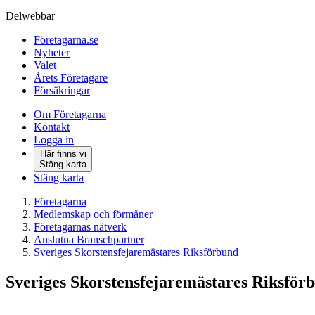
Delwebbar
Företagarna.se
Nyheter
Valet
Årets Företagare
Försäkringar
Om Företagarna
Kontakt
Logga in
Här finns vi
Stäng karta
Stäng karta
Företagarna
Medlemskap och förmåner
Företagarnas nätverk
Anslutna Branschpartner
Sveriges Skorstensfejaremästares Riksförbund
Sveriges Skorstensfejaremästares Riksför