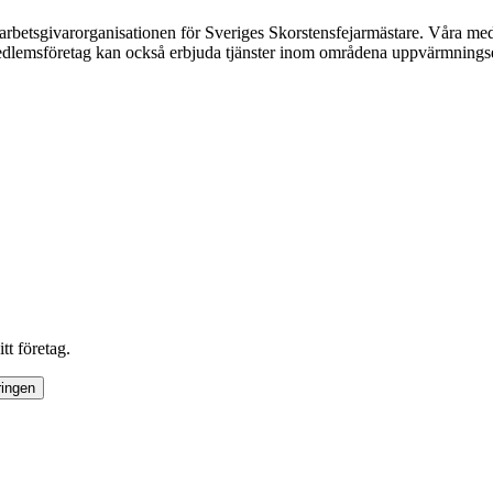
arbetsgivarorganisationen för Sveriges Skorstensfejarmästare. Våra me
medlemsföretag kan också erbjuda tjänster inom områdena uppvärmnings
tt företag.
ringen