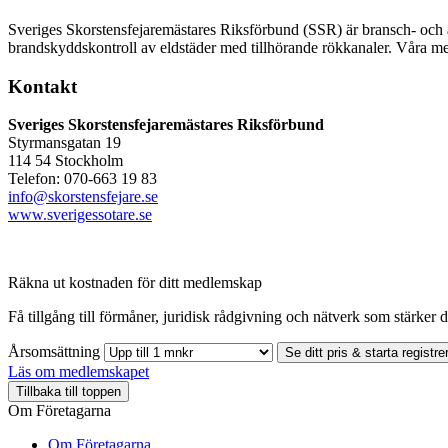
Sveriges Skorstensfejaremästares Riksförbund (SSR) är bransch- och 
brandskyddskontroll av eldstäder med tillhörande rökkanaler. Våra 
Kontakt
Sveriges Skorstensfejaremästares Riksförbund
Styrmansgatan 19
114 54 Stockholm
Telefon: 070-663 19 83
info@skorstensfejare.se
www.sverigessotare.se
Räkna ut kostnaden för ditt medlemskap
Få tillgång till förmåner, juridisk rådgivning och nätverk som stärker di
Årsomsättning
Se ditt pris & starta registre
Läs om medlemskapet
Tillbaka till toppen
Om Företagarna
Om Företagarna