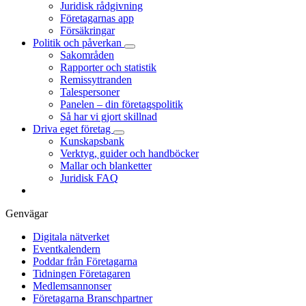
Juridisk rådgivning
Företagarnas app
Försäkringar
Politik och påverkan
Sakområden
Rapporter och statistik
Remissyttranden
Talespersoner
Panelen – din företagspolitik
Så har vi gjort skillnad
Driva eget företag
Kunskapsbank
Verktyg, guider och handböcker
Mallar och blanketter
Juridisk FAQ
Genvägar
Digitala nätverket
Eventkalendern
Poddar från Företagarna
Tidningen Företagaren
Medlemsannonser
Företagarna Branschpartner