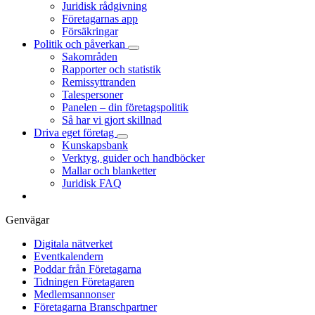
Juridisk rådgivning
Företagarnas app
Försäkringar
Politik och påverkan
Sakområden
Rapporter och statistik
Remissyttranden
Talespersoner
Panelen – din företagspolitik
Så har vi gjort skillnad
Driva eget företag
Kunskapsbank
Verktyg, guider och handböcker
Mallar och blanketter
Juridisk FAQ
Genvägar
Digitala nätverket
Eventkalendern
Poddar från Företagarna
Tidningen Företagaren
Medlemsannonser
Företagarna Branschpartner