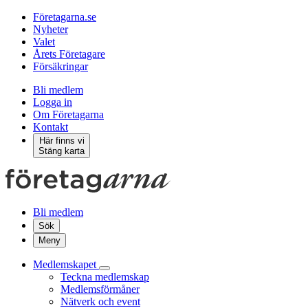
Företagarna.se
Nyheter
Valet
Årets Företagare
Försäkringar
Bli medlem
Logga in
Om Företagarna
Kontakt
Här finns vi
Stäng karta
Bli medlem
Sök
Meny
Medlemskapet
Teckna medlemskap
Medlemsförmåner
Nätverk och event