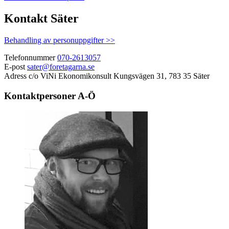
Kontakt Säter
Behandling av personuppgifter >>
Telefonnummer
070-2613057
E-post
sater@foretagarna.se
Adress
c/o ViNi Ekonomikonsult Kungsvägen 31, 783 35 Säter
Kontaktpersoner A-Ö