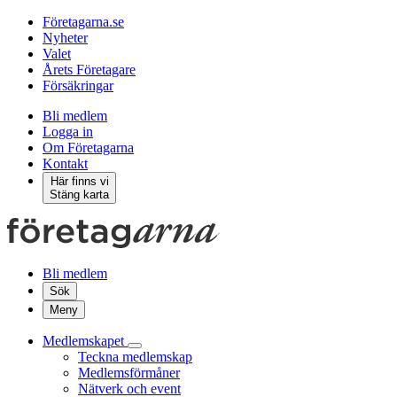
Företagarna.se
Nyheter
Valet
Årets Företagare
Försäkringar
Bli medlem
Logga in
Om Företagarna
Kontakt
Här finns vi
Stäng karta
Bli medlem
Sök
Meny
Medlemskapet
Teckna medlemskap
Medlemsförmåner
Nätverk och event