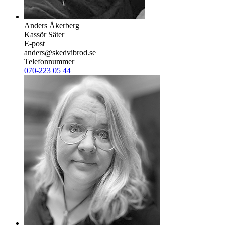
Anders Åkerberg
Kassör Säter
E-post
anders@skedvibrod.se
Telefonnummer
070-223 05 44