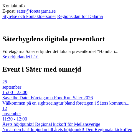
Kontaktinfo
E-post:
sater@foretagarna.se
Styrelse och kontaktpersoner
Regionsidan för Dalarna
Säterbygdens digitala presentkort
Företagarna Säter erbjuder det lokala presentkortet ”Handla i...
Se erbjudandet här!
Event i Säter med omnejd
25
september
15:00 - 23:00
Save the Date: Företagarna FoodRun Säter 2026
Välkommen på en sightseeingtur bland företagen i Säters kommun....
12
november
11:30 - 12:00
Årets höjdpunkt! Regional kickoff för Mellansverige
Nu är den här! Inbjudan till årets höjdpunkt! Den Regionala kickoffen