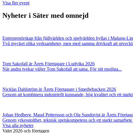
Visa fler event
Nyheter i Säter med omnejd
Entreprenörskap från fjällvärlden och spelvärlden hyllas i Malung-Li
Två mycket olika verksamheter, men med samma drivkraft att utveckla
Tom Sakofall är Årets Företagare i Ludvika 2026
När andra tvekar väljer Tom Sakofall att satsa. För sitt modiga...
Nicklas Dahlström är Årets Företagare i Smedjebacken 2026
Genom att kombinera industriellt kunnande, hög kvalitet och ett starkt.
Johan Hedberg, Maud Pettersson och Ola Sundqvist är Årets Företaga
Genom yrkesstolthet, teknisk spetskompetens och ett starkt samarbete 
Visa alla nyheter
Valet 2026 och företagen