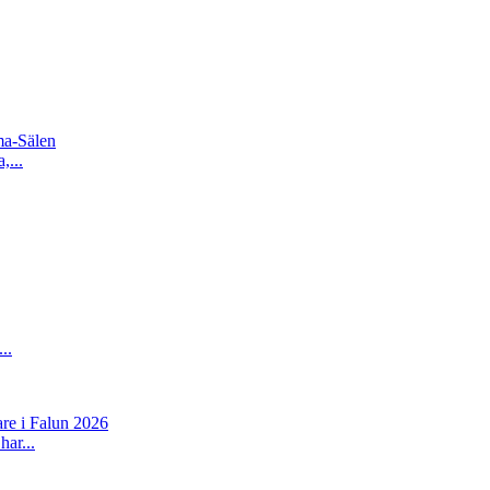
ma-Sälen
,...
..
re i Falun 2026
har...