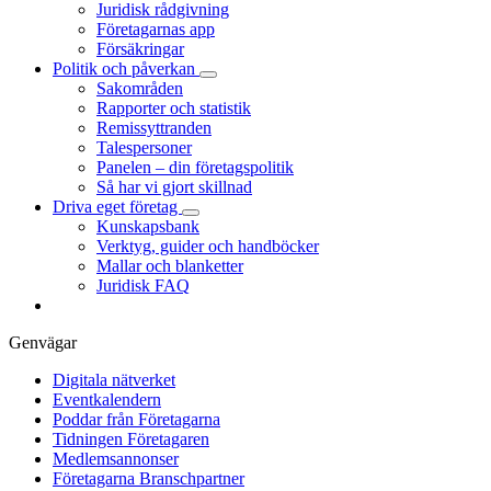
Juridisk rådgivning
Företagarnas app
Försäkringar
Politik och påverkan
Sakområden
Rapporter och statistik
Remissyttranden
Talespersoner
Panelen – din företagspolitik
Så har vi gjort skillnad
Driva eget företag
Kunskapsbank
Verktyg, guider och handböcker
Mallar och blanketter
Juridisk FAQ
Genvägar
Digitala nätverket
Eventkalendern
Poddar från Företagarna
Tidningen Företagaren
Medlemsannonser
Företagarna Branschpartner