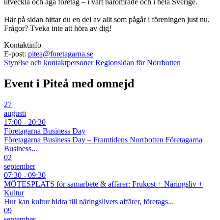
utveckla och äga företag – i vårt närområde och i hela Sverige.
Här på sidan hittar du en del av allt som pågår i föreningen just nu.
Frågor? Tveka inte att höra av dig!
Kontaktinfo
E-post:
pitea@foretagarna.se
Styrelse och kontaktpersoner
Regionsidan för Norrbotten
Event i Piteå med omnejd
27
augusti
17:00 - 20:30
Företagarna Business Day
Företagarna Business Day – Framtidens Norrbotten Företagarna
Business...
02
september
07:30 - 09:30
MÖTESPLATS för samarbete & affärer: Frukost + Näringsliv +
Kultur
Hur kan kultur bidra till näringslivets affärer, företags...
09
september