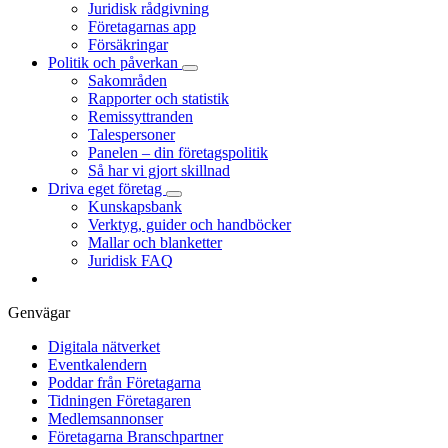
Juridisk rådgivning
Företagarnas app
Försäkringar
Politik och påverkan
Sakområden
Rapporter och statistik
Remissyttranden
Talespersoner
Panelen – din företagspolitik
Så har vi gjort skillnad
Driva eget företag
Kunskapsbank
Verktyg, guider och handböcker
Mallar och blanketter
Juridisk FAQ
Genvägar
Digitala nätverket
Eventkalendern
Poddar från Företagarna
Tidningen Företagaren
Medlemsannonser
Företagarna Branschpartner