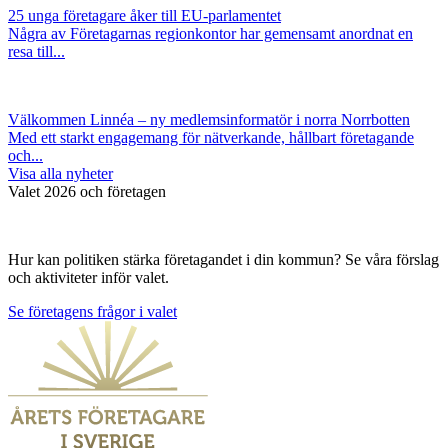
25 unga företagare åker till EU-parlamentet
Några av Företagarnas regionkontor har gemensamt anordnat en
resa till...
Välkommen Linnéa – ny medlemsinformatör i norra Norrbotten
Med ett starkt engagemang för nätverkande, hållbart företagande
och...
Visa alla nyheter
Valet 2026 och företagen
Hur kan politiken stärka företagandet i din kommun? Se våra förslag
och aktiviteter inför valet.
Se företagens frågor i valet