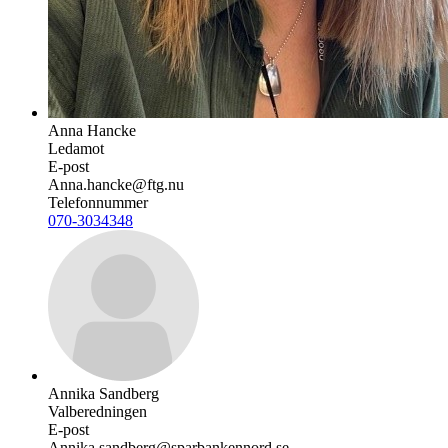
Anna Hancke
Ledamot
E-post
Anna.hancke@ftg.nu
Telefonnummer
070-3034348
Annika Sandberg
Valberedningen
E-post
Annika.sandberg@sparbankennord.se