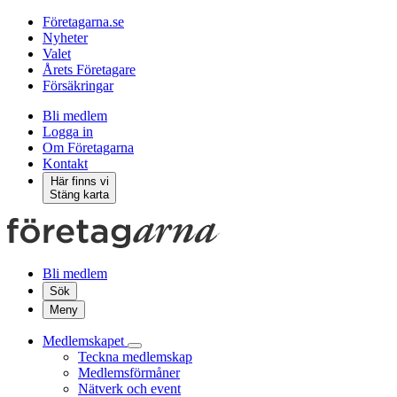
Företagarna.se
Nyheter
Valet
Årets Företagare
Försäkringar
Bli medlem
Logga in
Om Företagarna
Kontakt
Här finns vi
Stäng karta
Bli medlem
Sök
Meny
Medlemskapet
Teckna medlemskap
Medlemsförmåner
Nätverk och event