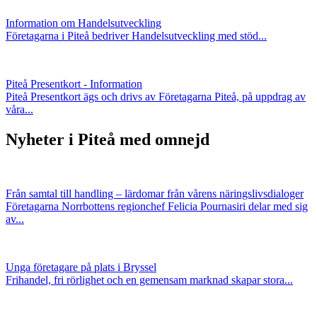
Information om Handelsutveckling
Företagarna i Piteå bedriver Handelsutveckling med stöd...
Piteå Presentkort - Information
Piteå Presentkort ägs och drivs av Företagarna Piteå, på uppdrag av
våra...
Nyheter i Piteå med omnejd
Från samtal till handling – lärdomar från vårens näringslivsdialoger
Företagarna Norrbottens regionchef Felicia Pournasiri delar med sig
av...
Unga företagare på plats i Bryssel
Frihandel, fri rörlighet och en gemensam marknad skapar stora...