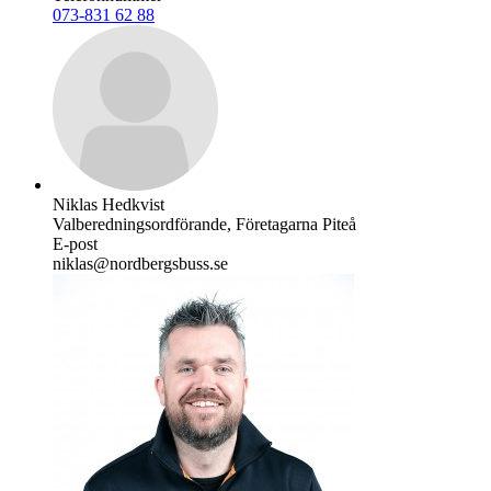
073-831 62 88
Niklas Hedkvist
Valberedningsordförande, Företagarna Piteå
E-post
niklas@nordbergsbuss.se