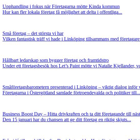
Upphandling i fokus när Företagarna mötte Kinda kommun
Hur kan fler lokala företag få möjlighet att delta i offentliga...
Små företag – det största vi har
Vilken fantastisk träff vi hade i Linköping tillsammans med företagare.
Hållbart ledarskap som bygger företag och framtidstro
Under ett företagsbesök hos Let’s Paint mötte vi Natalie Kjellander, vd
Småföretagsbarometern presenterad i Linköping – viktig dialog inför v
Företagarna i Östergötland samlade förtroendevalda och politiker till..
Business Boost Day – Hitta drivkraften och ta ditt företagande till näs
Den 15 januari har du chansen att ge ditt företag en riktig skjuts...