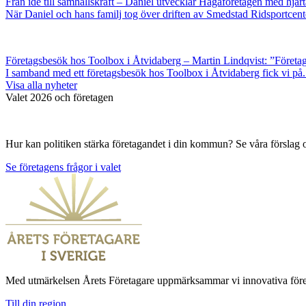
Från idé till samhällskraft – Daniel utvecklar Hagaföretagen med hjärt
När Daniel och hans familj tog över driften av Smedstad Ridsportcente
Företagsbesök hos Toolbox i Åtvidaberg – Martin Lindqvist: ”Företag
I samband med ett företagsbesök hos Toolbox i Åtvidaberg fick vi på.
Visa alla nyheter
Valet 2026 och företagen
Hur kan politiken stärka företagandet i din kommun? Se våra förslag oc
Se företagens frågor i valet
Med utmärkelsen Årets Företagare uppmärksammar vi innovativa företaga
Till din region