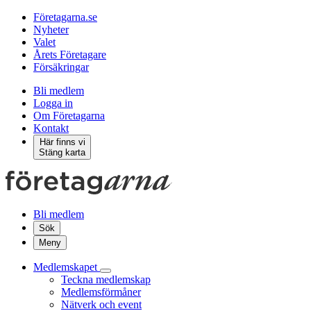
Företagarna.se
Nyheter
Valet
Årets Företagare
Försäkringar
Bli medlem
Logga in
Om Företagarna
Kontakt
Här finns vi
Stäng karta
Bli medlem
Sök
Meny
Medlemskapet
Teckna medlemskap
Medlemsförmåner
Nätverk och event