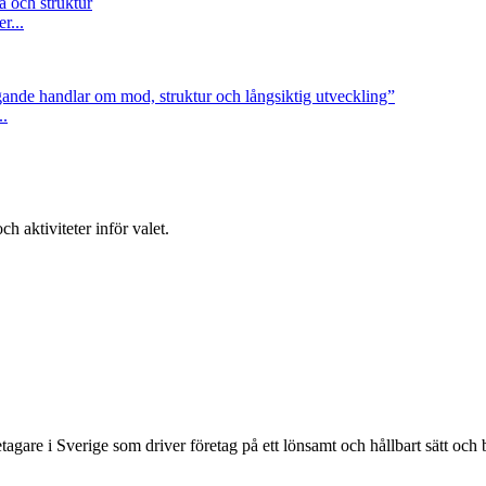
a och struktur
r...
ande handlar om mod, struktur och långsiktig utveckling”
..
h aktiviteter inför valet.
re i Sverige som driver företag på ett lönsamt och hållbart sätt och bi