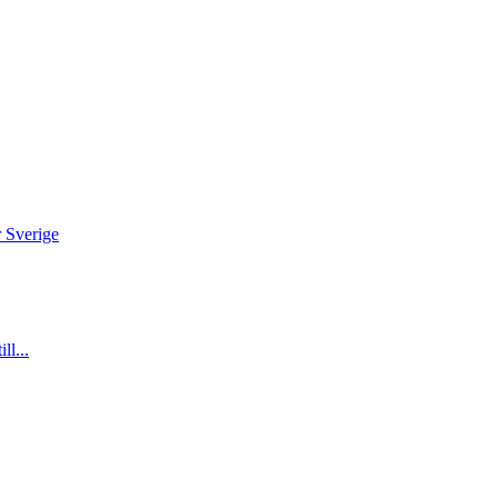
r Sverige
ll...