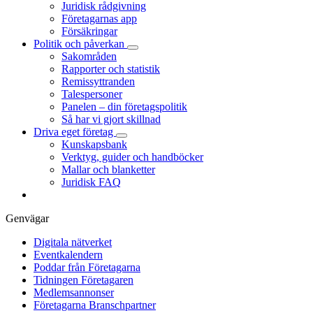
Juridisk rådgivning
Företagarnas app
Försäkringar
Politik och påverkan
Sakområden
Rapporter och statistik
Remissyttranden
Talespersoner
Panelen – din företagspolitik
Så har vi gjort skillnad
Driva eget företag
Kunskapsbank
Verktyg, guider och handböcker
Mallar och blanketter
Juridisk FAQ
Genvägar
Digitala nätverket
Eventkalendern
Poddar från Företagarna
Tidningen Företagaren
Medlemsannonser
Företagarna Branschpartner