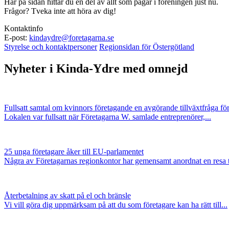
Här på sidan hittar du en del av allt som pågår i föreningen just nu.
Frågor? Tveka inte att höra av dig!
Kontaktinfo
E-post:
kindaydre@foretagarna.se
Styrelse och kontaktpersoner
Regionsidan för Östergötland
Nyheter i Kinda-Ydre med omnejd
Fullsatt samtal om kvinnors företagande en avgörande tillväxtfråga fö
Lokalen var fullsatt när Företagarna W. samlade entreprenörer,...
25 unga företagare åker till EU-parlamentet
Några av Företagarnas regionkontor har gemensamt anordnat en resa ti
Återbetalning av skatt på el och bränsle
Vi vill göra dig uppmärksam på att du som företagare kan ha rätt till...