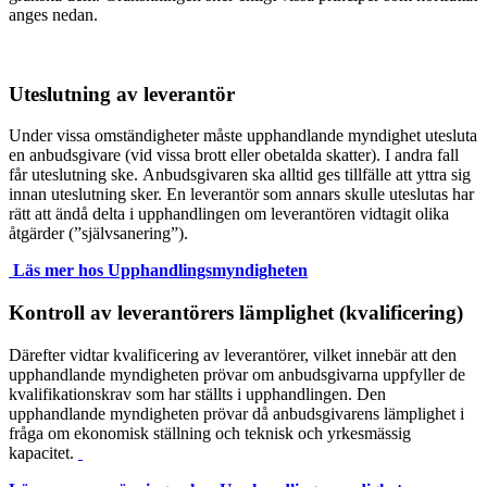
anges nedan.
Uteslutning av leverantör
Under vissa omständigheter måste upphandlande myndighet utesluta
en anbudsgivare (vid vissa brott eller obetalda skatter). I andra fall
får uteslutning ske. Anbudsgivaren ska alltid ges tillfälle att yttra sig
innan uteslutning sker. En leverantör som annars skulle uteslutas har
rätt att ändå delta i upphandlingen om leverantören vidtagit olika
åtgärder (”självsanering”).
Läs mer hos Upphandlingsmyndigheten
Kontroll av leverantörers lämplighet (kvalificering)
Därefter vidtar kvalificering av leverantörer, vilket innebär att den
upphandlande myndigheten prövar om anbudsgivarna uppfyller de
kvalifikationskrav som har ställts i upphandlingen. Den
upphandlande myndigheten prövar då anbudsgivarens lämplighet i
fråga om ekonomisk ställning och teknisk och yrkesmässig
kapacitet.