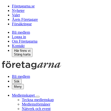
Företagarna.se
Nyheter
Valet
Årets Företagare
Försäkringar
Bli medlem
Logga in
Om Företagarna
Kontakt
Här finns vi
Stäng karta
Bli medlem
Sök
Meny
Medlemskapet
Teckna medlemskap
Medlemsförmåner
Nätverk och event