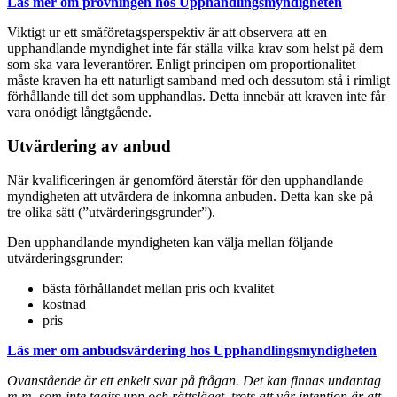
Läs mer om prövningen hos Upphandlingsmyndigheten
Viktigt ur ett småföretagsperspektiv är att observera att en
upphandlande myndighet inte får ställa vilka krav som helst på dem
som ska vara leverantörer. Enligt principen om proportionalitet
måste kraven ha ett naturligt samband med och dessutom stå i rimligt
förhållande till det som upphandlas. Detta innebär att kraven inte får
vara onödigt långtgående.
Utvärdering av anbud
När kvalificeringen är genomförd återstår för den upphandlande
myndigheten att utvärdera de inkomna anbuden. Detta kan ske på
tre olika sätt (”utvärderingsgrunder”).
Den upphandlande myndigheten kan välja mellan följande
utvärderingsgrunder:
bästa förhållandet mellan pris och kvalitet
kostnad
pris
Läs mer om anbudsvärdering hos Upphandlingsmyndigheten
Ovanstående är ett enkelt svar på frågan. Det kan finnas undantag
m.m. som inte tagits upp och rättsläget, trots att vår intention är att