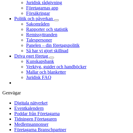
Juridisk rådgivning
Företagarnas app
Försäkringar
Politik och påverkan
Sakområden
Rapporter och statistik
Remissyttranden
Talespersoner
Panelen – din företagspolitik
Så har vi gjort skillnad
Driva eget företag
Kunskapsbank
Verktyg, guider och handböcker
Mallar och blanketter
Juridisk FAQ
Genvägar
Digitala nätverket
Eventkalendern
Poddar från Företagarna
Tidningen Företagaren
Medlemsannonser
Företagarna Branschpartner