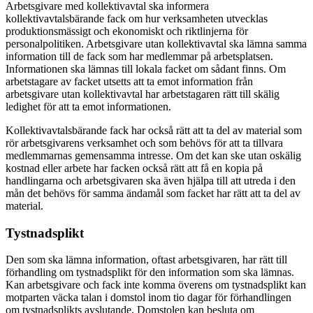
Arbetsgivare med kollektivavtal ska informera
kollektivavtalsbärande fack om hur verksamheten utvecklas
produktionsmässigt och ekonomiskt och riktlinjerna för
personalpolitiken. Arbetsgivare utan kollektivavtal ska lämna samma
information till de fack som har medlemmar på arbetsplatsen.
Informationen ska lämnas till lokala facket om sådant finns. Om
arbetstagare av facket utsetts att ta emot information från
arbetsgivare utan kollektivavtal har arbetstagaren rätt till skälig
ledighet för att ta emot informationen.
Kollektivavtalsbärande fack har också rätt att ta del av material som
rör arbetsgivarens verksamhet och som behövs för att ta tillvara
medlemmarnas gemensamma intresse. Om det kan ske utan oskälig
kostnad eller arbete har facken också rätt att få en kopia på
handlingarna och arbetsgivaren ska även hjälpa till att utreda i den
mån det behövs för samma ändamål som facket har rätt att ta del av
material.
Tystnadsplikt
Den som ska lämna information, oftast arbetsgivaren, har rätt till
förhandling om tystnadsplikt för den information som ska lämnas.
Kan arbetsgivare och fack inte komma överens om tystnadsplikt kan
motparten väcka talan i domstol inom tio dagar för förhandlingen
om tystnadsplikts avslutande. Domstolen kan besluta om