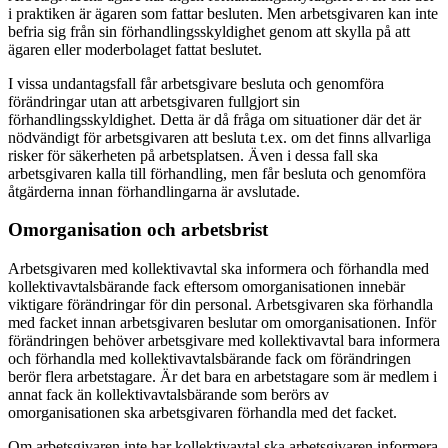
i praktiken är ägaren som fattar besluten. Men arbetsgivaren kan inte
befria sig från sin förhandlingsskyldighet genom att skylla på att
ägaren eller moderbolaget fattat beslutet.
I vissa undantagsfall får arbetsgivare besluta och genomföra
förändringar utan att arbetsgivaren fullgjort sin
förhandlingsskyldighet. Detta är då fråga om situationer där det är
nödvändigt för arbetsgivaren att besluta t.ex. om det finns allvarliga
risker för säkerheten på arbetsplatsen. Även i dessa fall ska
arbetsgivaren kalla till förhandling, men får besluta och genomföra
åtgärderna innan förhandlingarna är avslutade.
Omorganisation och arbetsbrist
Arbetsgivaren med kollektivavtal ska informera och förhandla med
kollektivavtalsbärande fack eftersom omorganisationen innebär
viktigare förändringar för din personal. Arbetsgivaren ska förhandla
med facket innan arbetsgivaren beslutar om omorganisationen. Inför
förändringen behöver arbetsgivare med kollektivavtal bara informera
och förhandla med kollektivavtalsbärande fack om förändringen
berör flera arbetstagare. Är det bara en arbetstagare som är medlem i
annat fack än kollektivavtalsbärande som berörs av
omorganisationen ska arbetsgivaren förhandla med det facket.
Om arbetsgivaren inte har kollektivavtal ska arbetsgivaren informera