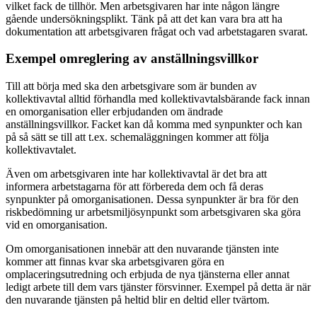
vilket fack de tillhör. Men arbetsgivaren har inte någon längre
gående undersökningsplikt. Tänk på att det kan vara bra att ha
dokumentation att arbetsgivaren frågat och vad arbetstagaren svarat.
Exempel omreglering av anställningsvillkor
Till att börja med ska den arbetsgivare som är bunden av
kollektivavtal alltid förhandla med kollektivavtalsbärande fack innan
en omorganisation eller erbjudanden om ändrade
anställningsvillkor. Facket kan då komma med synpunkter och kan
på så sätt se till att t.ex. schemaläggningen kommer att följa
kollektivavtalet.
Även om arbetsgivaren inte har kollektivavtal är det bra att
informera arbetstagarna för att förbereda dem och få deras
synpunkter på omorganisationen. Dessa synpunkter är bra för den
riskbedömning ur arbetsmiljösynpunkt som arbetsgivaren ska göra
vid en omorganisation.
Om omorganisationen innebär att den nuvarande tjänsten inte
kommer att finnas kvar ska arbetsgivaren göra en
omplaceringsutredning och erbjuda de nya tjänsterna eller annat
ledigt arbete till dem vars tjänster försvinner. Exempel på detta är när
den nuvarande tjänsten på heltid blir en deltid eller tvärtom.