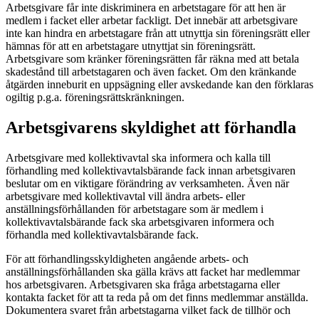
Arbetsgivare får inte diskriminera en arbetstagare för att hen är
medlem i facket eller arbetar fackligt. Det innebär att arbetsgivare
inte kan hindra en arbetstagare från att utnyttja sin föreningsrätt eller
hämnas för att en arbetstagare utnyttjat sin föreningsrätt.
Arbetsgivare som kränker föreningsrätten får räkna med att betala
skadestånd till arbetstagaren och även facket. Om den kränkande
åtgärden inneburit en uppsägning eller avskedande kan den förklaras
ogiltig p.g.a. föreningsrättskränkningen.
Arbetsgivarens skyldighet att förhandla
Arbetsgivare med kollektivavtal ska informera och kalla till
förhandling med kollektivavtalsbärande fack innan arbetsgivaren
beslutar om en viktigare förändring av verksamheten. Även när
arbetsgivare med kollektivavtal vill ändra arbets- eller
anställningsförhållanden för arbetstagare som är medlem i
kollektivavtalsbärande fack ska arbetsgivaren informera och
förhandla med kollektivavtalsbärande fack.
För att förhandlingsskyldigheten angående arbets- och
anställningsförhållanden ska gälla krävs att facket har medlemmar
hos arbetsgivaren. Arbetsgivaren ska fråga arbetstagarna eller
kontakta facket för att ta reda på om det finns medlemmar anställda.
Dokumentera svaret från arbetstagarna vilket fack de tillhör och