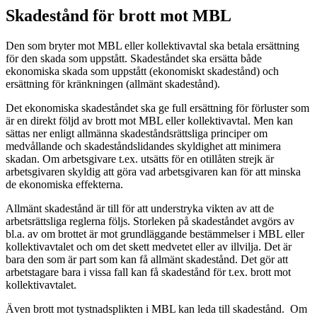
Skadestånd för brott mot MBL
Den som bryter mot MBL eller kollektivavtal ska betala ersättning
för den skada som uppstått. Skadeståndet ska ersätta både
ekonomiska skada som uppstått (ekonomiskt skadestånd) och
ersättning för kränkningen (allmänt skadestånd).
Det ekonomiska skadeståndet ska ge full ersättning för förluster som
är en direkt följd av brott mot MBL eller kollektivavtal. Men kan
sättas ner enligt allmänna skadeståndsrättsliga principer om
medvållande och skadeståndslidandes skyldighet att minimera
skadan. Om arbetsgivare t.ex. utsätts för en otillåten strejk är
arbetsgivaren skyldig att göra vad arbetsgivaren kan för att minska
de ekonomiska effekterna.
Allmänt skadestånd är till för att understryka vikten av att de
arbetsrättsliga reglerna följs. Storleken på skadeståndet avgörs av
bl.a. av om brottet är mot grundläggande bestämmelser i MBL eller
kollektivavtalet och om det skett medvetet eller av illvilja. Det är
bara den som är part som kan få allmänt skadestånd. Det gör att
arbetstagare bara i vissa fall kan få skadestånd för t.ex. brott mot
kollektivavtalet.
Även brott mot tystnadsplikten i MBL kan leda till skadestånd. Om