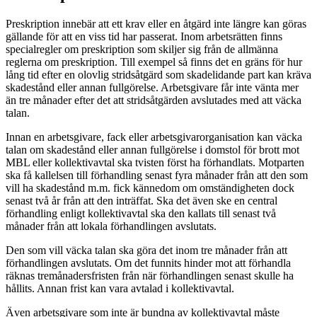
Preskription innebär att ett krav eller en åtgärd inte längre kan göras
gällande för att en viss tid har passerat. Inom arbetsrätten finns
specialregler om preskription som skiljer sig från de allmänna
reglerna om preskription. Till exempel så finns det en gräns för hur
lång tid efter en olovlig stridsåtgärd som skadelidande part kan kräva
skadestånd eller annan fullgörelse. Arbetsgivare får inte vänta mer
än tre månader efter det att stridsåtgärden avslutades med att väcka
talan.
Innan en arbetsgivare, fack eller arbetsgivarorganisation kan väcka
talan om skadestånd eller annan fullgörelse i domstol för brott mot
MBL eller kollektivavtal ska tvisten först ha förhandlats. Motparten
ska få kallelsen till förhandling senast fyra månader från att den som
vill ha skadestånd m.m. fick kännedom om omständigheten dock
senast två år från att den inträffat. Ska det även ske en central
förhandling enligt kollektivavtal ska den kallats till senast två
månader från att lokala förhandlingen avslutats.
Den som vill väcka talan ska göra det inom tre månader från att
förhandlingen avslutats. Om det funnits hinder mot att förhandla
räknas tremånadersfristen från när förhandlingen senast skulle ha
hållits. Annan frist kan vara avtalad i kollektivavtal.
Även arbetsgivare som inte är bundna av kollektivavtal måste