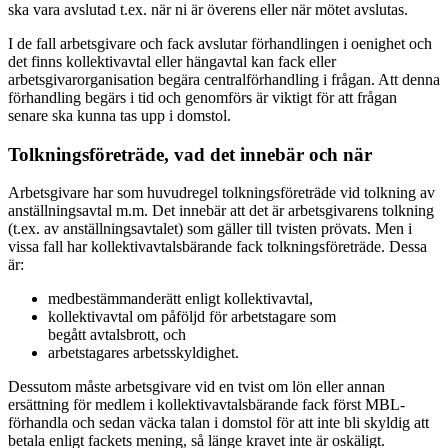
ska vara avslutad t.ex. när ni är överens eller när mötet avslutas.
I de fall arbetsgivare och fack avslutar förhandlingen i oenighet och
det finns kollektivavtal eller hängavtal kan fack eller
arbetsgivarorganisation begära centralförhandling i frågan. Att denna
förhandling begärs i tid och genomförs är viktigt för att frågan
senare ska kunna tas upp i domstol.
Tolkningsföreträde, vad det innebär och när
Arbetsgivare har som huvudregel tolkningsföreträde vid tolkning av
anställningsavtal m.m. Det innebär att det är arbetsgivarens tolkning
(t.ex. av anställningsavtalet) som gäller till tvisten prövats. Men i
vissa fall har kollektivavtalsbärande fack tolkningsföreträde. Dessa
är:
medbestämmanderätt enligt kollektivavtal,
kollektivavtal om påföljd för arbetstagare som
begått avtalsbrott, och
arbetstagares arbetsskyldighet.
Dessutom måste arbetsgivare vid en tvist om lön eller annan
ersättning för medlem i kollektivavtalsbärande fack först MBL-
förhandla och sedan väcka talan i domstol för att inte bli skyldig att
betala enligt fackets mening, så länge kravet inte är oskäligt.