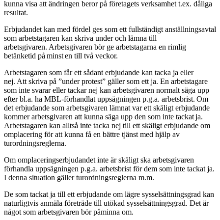
kunna visa att ändringen beror på företagets verksamhet t.ex. dåliga
resultat.
Erbjudandet kan med fördel ges som ett fullständigt anställningsavtal
som arbetstagaren kan skriva under och lämna till
arbetsgivaren. Arbetsgivaren bör ge arbetstagarna en rimlig
betänketid på minst en till två veckor.
Arbetstagaren som får ett sådant erbjudande kan tacka ja eller
nej. Att skriva på ”under protest” gäller som ett ja. En arbetstagare
som inte svarar eller tackar nej kan arbetsgivaren normalt säga upp
efter bl.a. ha MBL-förhandlat uppsägningen p.g.a. arbetsbrist. Om
det erbjudande som arbetsgivaren lämnat var ett skäligt erbjudande
kommer arbetsgivaren att kunna säga upp den som inte tackat ja.
Arbetstagaren kan alltså inte tacka nej till ett skäligt erbjudande om
omplacering för att kunna få en bättre tjänst med hjälp av
turordningsreglerna.
Om omplaceringserbjudandet inte är skäligt ska arbetsgivaren
förhandla uppsägningen p.g.a. arbetsbrist för dem som inte tackat ja.
I denna situation gäller turordningsreglerna m.m.
De som tackat ja till ett erbjudande om lägre sysselsättningsgrad kan
naturligtvis anmäla företräde till utökad sysselsättningsgrad. Det är
något som arbetsgivaren bör påminna om.