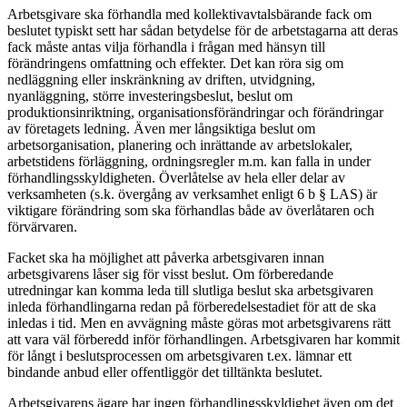
Arbetsgivare ska förhandla med kollektivavtalsbärande fack om
beslutet typiskt sett har sådan betydelse för de arbetstagarna att deras
fack måste antas vilja förhandla i frågan med hänsyn till
förändringens omfattning och effekter. Det kan röra sig om
nedläggning eller inskränkning av driften, utvidgning,
nyanläggning, större investeringsbeslut, beslut om
produktionsinriktning, organisationsförändringar och förändringar
av företagets ledning. Även mer långsiktiga beslut om
arbetsorganisation, planering och inrättande av arbetslokaler,
arbetstidens förläggning, ordningsregler m.m. kan falla in under
förhandlingsskyldigheten. Överlåtelse av hela eller delar av
verksamheten (s.k. övergång av verksamhet enligt 6 b § LAS) är
viktigare förändring som ska förhandlas både av överlåtaren och
förvärvaren.
Facket ska ha möjlighet att påverka arbetsgivaren innan
arbetsgivarens låser sig för visst beslut. Om förberedande
utredningar kan komma leda till slutliga beslut ska arbetsgivaren
inleda förhandlingarna redan på förberedelsestadiet för att de ska
inledas i tid. Men en avvägning måste göras mot arbetsgivarens rätt
att vara väl förberedd inför förhandlingen. Arbetsgivaren har kommit
för långt i beslutsprocessen om arbetsgivaren t.ex. lämnar ett
bindande anbud eller offentliggör det tilltänkta beslutet.
Arbetsgivarens ägare har ingen förhandlingsskyldighet även om det