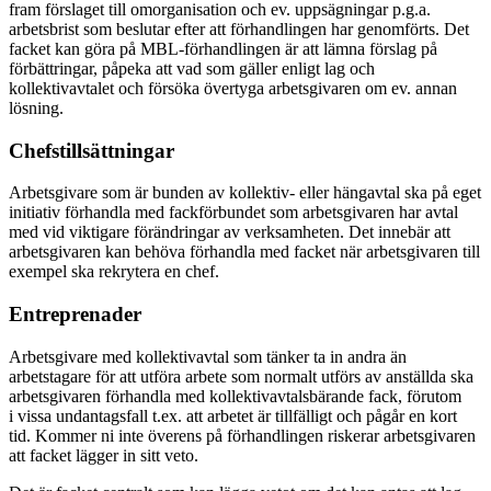
fram förslaget till omorganisation och ev. uppsägningar p.g.a.
arbetsbrist som beslutar efter att förhandlingen har genomförts. Det
facket kan göra på MBL-förhandlingen är att lämna förslag på
förbättringar, påpeka att vad som gäller enligt lag och
kollektivavtalet och försöka övertyga arbetsgivaren om ev. annan
lösning.
Chefstillsättningar
Arbetsgivare som är bunden av kollektiv- eller hängavtal ska på eget
initiativ förhandla med fackförbundet som arbetsgivaren har avtal
med vid viktigare förändringar av verksamheten. Det innebär att
arbetsgivaren kan behöva förhandla med facket när arbetsgivaren till
exempel ska rekrytera en chef.
Entreprenader
Arbetsgivare med kollektivavtal som tänker ta in andra än
arbetstagare för att utföra arbete som normalt utförs av anställda ska
arbetsgivaren förhandla med kollektivavtalsbärande fack, förutom
i vissa undantagsfall t.ex. att arbetet är tillfälligt och pågår en kort
tid. Kommer ni inte överens på förhandlingen riskerar arbetsgivaren
att facket lägger in sitt veto.