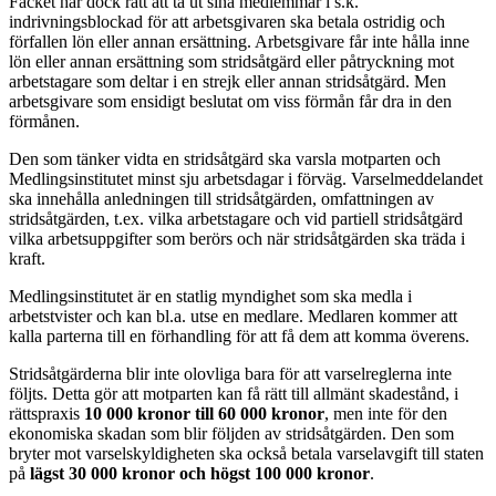
Facket har dock rätt att ta ut sina medlemmar i s.k.
indrivningsblockad för att arbetsgivaren ska betala ostridig och
förfallen lön eller annan ersättning. Arbetsgivare får inte hålla inne
lön eller annan ersättning som stridsåtgärd eller påtryckning mot
arbetstagare som deltar i en strejk eller annan stridsåtgärd. Men
arbetsgivare som ensidigt beslutat om viss förmån får dra in den
förmånen.
Den som tänker vidta en stridsåtgärd ska varsla motparten och
Medlingsinstitutet minst sju arbetsdagar i förväg. Varselmeddelandet
ska innehålla anledningen till stridsåtgärden, omfattningen av
stridsåtgärden, t.ex. vilka arbetstagare och vid partiell stridsåtgärd
vilka arbetsuppgifter som berörs och när stridsåtgärden ska träda i
kraft.
Medlingsinstitutet är en statlig myndighet som ska medla i
arbetstvister och kan bl.a. utse en medlare. Medlaren kommer att
kalla parterna till en förhandling för att få dem att komma överens.
Stridsåtgärderna blir inte olovliga bara för att varselreglerna inte
följts. Detta gör att motparten kan få rätt till allmänt skadestånd, i
rättspraxis
10 000 kronor till 60 000 kronor
, men inte för den
ekonomiska skadan som blir följden av stridsåtgärden. Den som
bryter mot varselskyldigheten ska också betala varselavgift till staten
på
lägst 30 000 kronor och högst 100 000 kronor
.