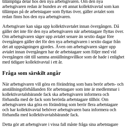
tillämpliga delar hos den nya arbetsgivaren. Om den nya
arbetsgivaren redan är bunden av ett annat kollektivavtal som kan
tillämpas på de arbetstagare som flyttas över, gäller avtalet som
redan finns hos den nya arbetsgivaren.
Arbetsgivare kan säga upp kollektivavtalet innan övergången. Då
gäller det inte för den nya arbetsgivaren när arbetstagare flyttas över.
Om arbetsgivaren säger upp avtalet senare än sextio dagar före
övergången gäller det för den nya arbetsgivaren i sextio dagar från
det att uppsägningen gjordes. Även om arbetsgivaren säger upp
avtalet innan övergången har de arbetstagare som följer med vid
övergången rätt till samma anställningsvillkor som de hade i enlighet
med tidigare kollektivavtal i ett år.
Fråga som särskilt angår
När arbetsgivaren vill göra en förändring som bara berör arbets- och
anställningsförhållanden för arbetstagare som inte är medlemmar i
kollektivavtalsbärande fack ska arbetsgivaren informera och
förhandla med de fack som berörda arbetstagare tillhör. Om
arbetsgivaren ska göra en förändring som berör flera arbetstagare
och har kollektivavtal behöver arbetsgivaren bara informera och
förhandla med kollektivavtalsbärande fack.
Detta gör att arbetsgivare i vissa fall måste fråga sina arbetstagare