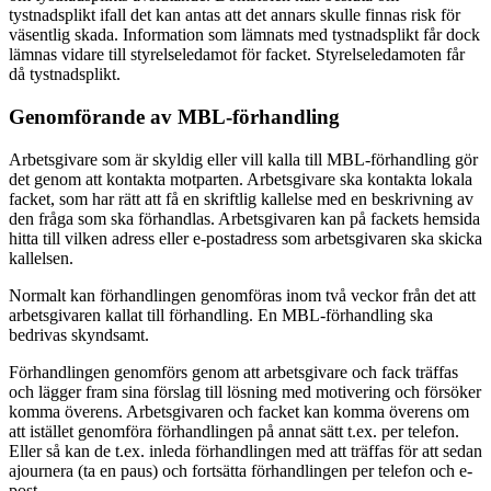
tystnadsplikt ifall det kan antas att det annars skulle finnas risk för
väsentlig skada. Information som lämnats med tystnadsplikt får dock
lämnas vidare till styrelseledamot för facket. Styrelseledamoten får
då tystnadsplikt.
Genomförande av MBL-förhandling
Arbetsgivare som är skyldig eller vill kalla till MBL-förhandling gör
det genom att kontakta motparten. Arbetsgivare ska kontakta lokala
facket, som har rätt att få en skriftlig kallelse med en beskrivning av
den fråga som ska förhandlas. Arbetsgivaren kan på fackets hemsida
hitta till vilken adress eller e-postadress som arbetsgivaren ska skicka
kallelsen.
Normalt kan förhandlingen genomföras inom två veckor från det att
arbetsgivaren kallat till förhandling. En MBL-förhandling ska
bedrivas skyndsamt.
Förhandlingen genomförs genom att arbetsgivare och fack träffas
och lägger fram sina förslag till lösning med motivering och försöker
komma överens. Arbetsgivaren och facket kan komma överens om
att istället genomföra förhandlingen på annat sätt t.ex. per telefon.
Eller så kan de t.ex. inleda förhandlingen med att träffas för att sedan
ajournera (ta en paus) och fortsätta förhandlingen per telefon och e-
post.