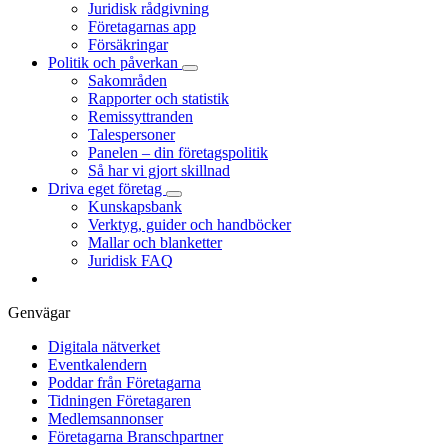
Juridisk rådgivning
Företagarnas app
Försäkringar
Politik och påverkan
Sakområden
Rapporter och statistik
Remissyttranden
Talespersoner
Panelen – din företagspolitik
Så har vi gjort skillnad
Driva eget företag
Kunskapsbank
Verktyg, guider och handböcker
Mallar och blanketter
Juridisk FAQ
Genvägar
Digitala nätverket
Eventkalendern
Poddar från Företagarna
Tidningen Företagaren
Medlemsannonser
Företagarna Branschpartner