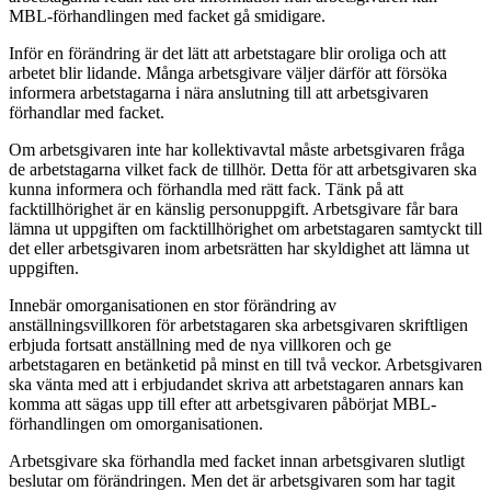
MBL-förhandlingen med facket gå smidigare.
Inför en förändring är det lätt att arbetstagare blir oroliga och att
arbetet blir lidande. Många arbetsgivare väljer därför att försöka
informera arbetstagarna i nära anslutning till att arbetsgivaren
förhandlar med facket.
Om arbetsgivaren inte har kollektivavtal måste arbetsgivaren fråga
de arbetstagarna vilket fack de tillhör. Detta för att arbetsgivaren ska
kunna informera och förhandla med rätt fack. Tänk på att
facktillhörighet är en känslig personuppgift. Arbetsgivare får bara
lämna ut uppgiften om facktillhörighet om arbetstagaren samtyckt till
det eller arbetsgivaren inom arbetsrätten har skyldighet att lämna ut
uppgiften.
Innebär omorganisationen en stor förändring av
anställningsvillkoren för arbetstagaren ska arbetsgivaren skriftligen
erbjuda fortsatt anställning med de nya villkoren och ge
arbetstagaren en betänketid på minst en till två veckor. Arbetsgivaren
ska vänta med att i erbjudandet skriva att arbetstagaren annars kan
komma att sägas upp till efter att arbetsgivaren påbörjat MBL-
förhandlingen om omorganisationen.
Arbetsgivare ska förhandla med facket innan arbetsgivaren slutligt
beslutar om förändringen. Men det är arbetsgivaren som har tagit