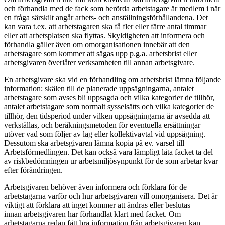
och förhandla med de fack som berörda arbetstagare är medlem i när
en fråga särskilt angår arbets- och anställningsförhållandena. Det
kan vara t.ex. att arbetstagaren ska få fler eller färre antal timmar
eller att arbetsplatsen ska flyttas. Skyldigheten att informera och
förhandla gäller även om omorganisationen innebär att den
arbetstagare som kommer att sägas upp p.g.a. arbetsbrist eller
arbetsgivaren överlåter verksamheten till annan arbetsgivare.
En arbetsgivare ska vid en förhandling om arbetsbrist lämna följande
information: skälen till de planerade uppsägningarna, antalet
arbetstagare som avses bli uppsagda och vilka kategorier de tillhör,
antalet arbetstagare som normalt sysselsätts och vilka kategorier de
tillhör, den tidsperiod under vilken uppsägningarna är avsedda att
verkställas, och beräkningsmetoden för eventuella ersättningar
utöver vad som följer av lag eller kollektivavtal vid uppsägning.
Dessutom ska arbetsgivaren lämna kopia på ev. varsel till
Arbetsförmedlingen. Det kan också vara lämpligt låta facket ta del
av riskbedömningen ur arbetsmiljösynpunkt för de som arbetar kvar
efter förändringen.
Arbetsgivaren behöver även informera och förklara för de
arbetstagarna varför och hur arbetsgivaren vill omorganisera. Det är
viktigt att förklara att inget kommer att ändras eller beslutas
innan arbetsgivaren har förhandlat klart med facket. Om
arbetstagarna redan fått bra information från arbetsgivaren kan