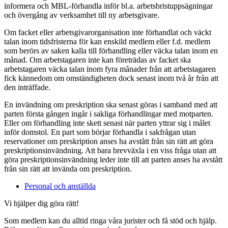
informera och MBL-förhandla inför bl.a. arbetsbristuppsägningar
och övergång av verksamhet till ny arbetsgivare.
Om facket eller arbetsgivarorganisation inte förhandlat och väckt
talan inom tidsfristerna för kan enskild medlem eller f.d. medlem
som berörs av saken kalla till förhandling eller väcka talan inom en
månad. Om arbetstagaren inte kan företrädas av facket ska
arbetstagaren väcka talan inom fyra månader från att arbetstagaren
fick kännedom om omständigheten dock senast inom två år från att
den inträffade.
En invändning om preskription ska senast göras i samband med att
parten första gången ingår i sakliga förhandlingar med motparten.
Eller om förhandling inte skett senast när parten yttrar sig i målet
inför domstol. En part som börjar förhandla i sakfrågan utan
reservationer om preskription anses ha avstått från sin rätt att göra
preskriptionsinvändning. Att bara brevväxla i en viss fråga utan att
göra preskriptionsinvändning leder inte till att parten anses ha avstått
från sin rätt att invända om preskription.
Personal och anställda
Vi hjälper dig göra rätt!
Som medlem kan du alltid ringa våra jurister och få stöd och hjälp.