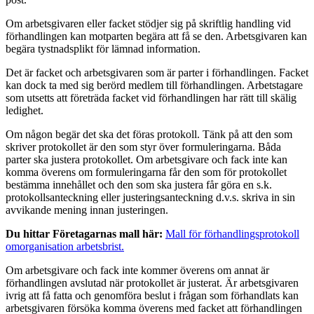
Om arbetsgivaren eller facket stödjer sig på skriftlig handling vid
förhandlingen kan motparten begära att få se den. Arbetsgivaren kan
begära tystnadsplikt för lämnad information.
Det är facket och arbetsgivaren som är parter i förhandlingen. Facket
kan dock ta med sig berörd medlem till förhandlingen. Arbetstagare
som utsetts att företräda facket vid förhandlingen har rätt till skälig
ledighet.
Om någon begär det ska det föras protokoll. Tänk på att den som
skriver protokollet är den som styr över formuleringarna. Båda
parter ska justera protokollet. Om arbetsgivare och fack inte kan
komma överens om formuleringarna får den som för protokollet
bestämma innehållet och den som ska justera får göra en s.k.
protokollsanteckning eller justeringsanteckning d.v.s. skriva in sin
avvikande mening innan justeringen.
Du hittar Företagarnas mall här:
Mall för förhandlingsprotokoll
omorganisation arbetsbrist.
Om arbetsgivare och fack inte kommer överens om annat är
förhandlingen avslutad när protokollet är justerat. Är arbetsgivaren
ivrig att få fatta och genomföra beslut i frågan som förhandlats kan
arbetsgivaren försöka komma överens med facket att förhandlingen