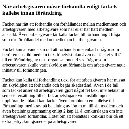
När arbetsgivaren måste förhandla enligt fackets
kallelse innan förändring
Facket har rätt att förhandla om förhållandet mellan medlemmen och
arbetsgivaren med arbetsgivare som har eller har haft medlem
anställd. Även arbetsgivare får kalla facket till förhandling i fråga
som rör förhållandet mellan medlem och arbetsgivaren.
Facket kan använda sin rätt att förhandla inte enbart i frågor som
berör en enskild medlem t.ex. lönetvist utan även när facket vill få
till en förändring av t.ex. organisationen d.v.s. frågor som
arbetsgivaren skulle varit skyldig att förhandla om arbetsgivare tagit
initiativ till förändringen.
Facket kan kalla till förhandling t.ex. för att arbetsgivaren har missat
sin skyldighet att förhandla och begär skadestånd. Även i de fall
som facket anser att arbetsgivaren gjort något fel t.ex. inte betalat ut
semesterersättning till en f.d. arbetstagare vid anställningens
upphörande. Ibland kan facket även kombinera en kallelse till
förhandling med krav på betalning av lön m.m. till sin medlem och
även betalningsuppmaning enligt 2 kap 11 § konkurslagen om inte
arbetsgivaren förhandlar. Hotet om att försättas i konkurs blir då ett
extra påtryckningsmedel på arbetsgivaren.