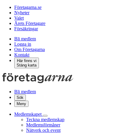
Företagarna.se
Nyheter
Valet
Årets Företagare
Försäkringar
Bli medlem
Logga in
Om Företagarna
Kontakt
Här finns vi
Stäng karta
Bli medlem
Sök
Meny
Medlemskapet
Teckna medlemskap
Medlemsförmåner
Nätverk och event