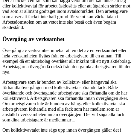
Det är facket centralt som kan lägga vetot om det kan antas att lag
eller kollektivavtal för arbetet åsidosätts eller att åtgärden strider mot
vad som är allmänt godtaget inom avtalsområdet. Den arbetsgivare
som anser att facket inte haft grund för vetot kan väcka talan i
Arbetsdomstolen om att vetot inte ska bestå och även begära
skadestånd.
Övergång av verksamhet
Övergång av verksamhet innebär att en del av en verksamhet eller
hela verksamheten flyttas från en arbetsgivare till en annan. Till
exempel då ett aktiebolag överlåter allt inkråm till ett nytt aktiebolag.
Arbetstagarna övergår då också från den gamla arbetsgivaren till den
nya.
Arbetsgivare som är bunden av kollektiv- eller hängavtal ska
förhandla övergången med kollektivavtalsbärande fack. Både
överlåtande och övertagande arbetsgivare ska förhandla om de har
kollektivavtal. Arbetsgivaren ska förhandla innan övergången sker.
Om arbetsgivaren inte är bunden av häng- eller kollektivavtal ska
arbetsgivaren förhandla med alla fack som har medlem som är
anställd i verksamheten innan övergången. Det vill säga alla fack
som dina arbetstagare är medlemmar i.
Om kollektivavtalet inte sägs upp innan övergången gäller det i