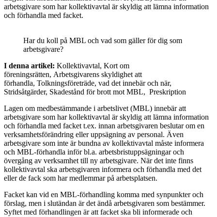
arbetsgivare som har kollektivavtal är skyldig att lämna information
och förhandla med facket.
Har du koll på MBL och vad som gäller för dig som
arbetsgivare?
I denna artikel:
Kollektivavtal, Kort om
föreningsrätten, Arbetsgivarens skyldighet att
förhandla, Tolkningsföreträde, vad det innebär och när,
Stridsåtgärder, Skadestånd för brott mot MBL, Preskription
Lagen om medbestämmande i arbetslivet (MBL) innebär att
arbetsgivare som har kollektivavtal är skyldig att lämna information
och förhandla med facket t.ex. innan arbetsgivaren beslutar om en
verksamhetsförändring eller uppsägning av personal. Även
arbetsgivare som inte är bundna av kollektivavtal måste informera
och MBL-förhandla inför bl.a. arbetsbristuppsägningar och
övergång av verksamhet till ny arbetsgivare. När det inte finns
kollektivavtal ska arbetsgivaren informera och förhandla med det
eller de fack som har medlemmar på arbetsplatsen.
Facket kan vid en MBL-förhandling komma med synpunkter och
förslag, men i slutändan är det ändå arbetsgivaren som bestämmer.
Syftet med förhandlingen är att facket ska bli informerade och