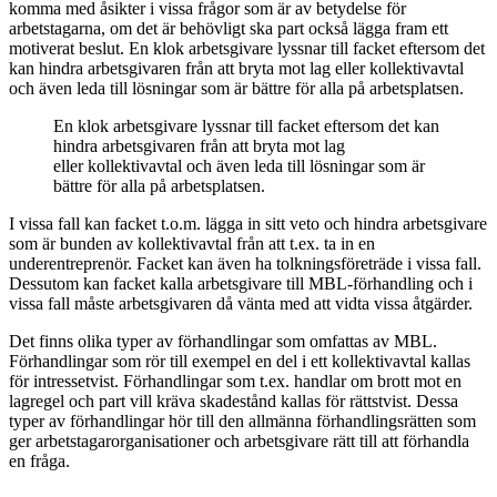
komma med åsikter i vissa frågor som är av betydelse för
arbetstagarna, om det är behövligt ska part också lägga fram ett
motiverat beslut. En klok arbetsgivare lyssnar till facket eftersom det
kan hindra arbetsgivaren från att bryta mot lag eller kollektivavtal
och även leda till lösningar som är bättre för alla på arbetsplatsen.
En klok arbetsgivare lyssnar till facket eftersom det kan
hindra arbetsgivaren från att bryta mot lag
eller kollektivavtal och även leda till lösningar som är
bättre för alla på arbetsplatsen.
I vissa fall kan facket t.o.m. lägga in sitt veto och hindra arbetsgivare
som är bunden av kollektivavtal från att t.ex. ta in en
underentreprenör. Facket kan även ha tolkningsföreträde i vissa fall.
Dessutom kan facket kalla arbetsgivare till MBL-förhandling och i
vissa fall måste arbetsgivaren då vänta med att vidta vissa åtgärder.
Det finns olika typer av förhandlingar som omfattas av MBL.
Förhandlingar som rör till exempel en del i ett kollektivavtal kallas
för intressetvist. Förhandlingar som t.ex. handlar om brott mot en
lagregel och part vill kräva skadestånd kallas för rättstvist. Dessa
typer av förhandlingar hör till den allmänna förhandlingsrätten som
ger arbetstagarorganisationer och arbetsgivare rätt till att förhandla
en fråga.