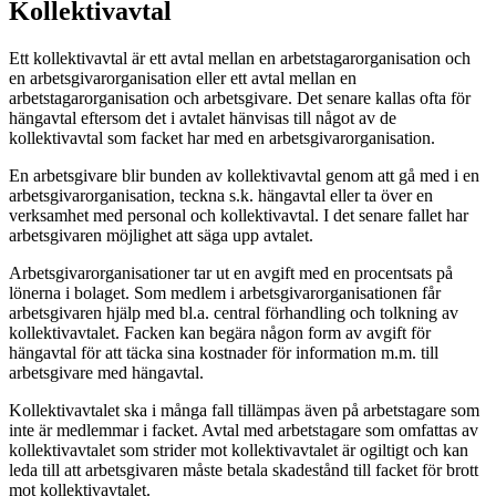
Kollektivavtal
Ett kollektivavtal är ett avtal mellan en arbetstagarorganisation och
en arbetsgivarorganisation eller ett avtal mellan en
arbetstagarorganisation och arbetsgivare. Det senare kallas ofta för
hängavtal eftersom det i avtalet hänvisas till något av de
kollektivavtal som facket har med en arbetsgivarorganisation.
En arbetsgivare blir bunden av kollektivavtal genom att gå med i en
arbetsgivarorganisation, teckna s.k. hängavtal eller ta över en
verksamhet med personal och kollektivavtal. I det senare fallet har
arbetsgivaren möjlighet att säga upp avtalet.
Arbetsgivarorganisationer tar ut en avgift med en procentsats på
lönerna i bolaget. Som medlem i arbetsgivarorganisationen får
arbetsgivaren hjälp med bl.a. central förhandling och tolkning av
kollektivavtalet. Facken kan begära någon form av avgift för
hängavtal för att täcka sina kostnader för information m.m. till
arbetsgivare med hängavtal.
Kollektivavtalet ska i många fall tillämpas även på arbetstagare som
inte är medlemmar i facket. Avtal med arbetstagare som omfattas av
kollektivavtalet som strider mot kollektivavtalet är ogiltigt och kan
leda till att arbetsgivaren måste betala skadestånd till facket för brott
mot kollektivavtalet.