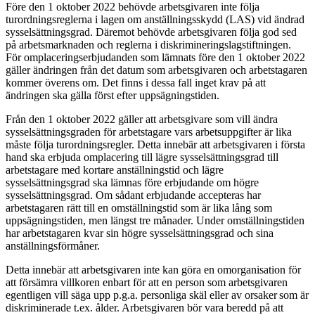
Före den 1 oktober 2022 behövde arbetsgivaren inte följa
turordningsreglerna i lagen om anställningsskydd (LAS) vid ändrad
sysselsättningsgrad. Däremot behövde arbetsgivaren följa god sed
på arbetsmarknaden och reglerna i diskrimineringslagstiftningen.
För omplaceringserbjudanden som lämnats före den 1 oktober 2022
gäller ändringen från det datum som arbetsgivaren och arbetstagaren
kommer överens om. Det finns i dessa fall inget krav på att
ändringen ska gälla först efter uppsägningstiden.
Från den 1 oktober 2022 gäller att arbetsgivare som vill ändra
sysselsättningsgraden för arbetstagare vars arbetsuppgifter är lika
måste följa turordningsregler.
Detta innebär att arbetsgivaren i första
hand ska erbjuda omplacering till lägre sysselsättningsgrad till
arbetstagare med kortare anställningstid och lägre
sysselsättningsgrad ska lämnas före erbjudande om högre
sysselsättningsgrad.
Om sådant erbjudande accepteras har
arbetstagaren rätt till en omställningstid som är lika lång som
uppsägningstiden, men längst tre månader. Under omställningstiden
har arbetstagaren kvar sin högre sysselsättningsgrad och sina
anställningsförmåner.
Detta innebär att arbetsgivaren inte kan göra en omorganisation för
att försämra villkoren enbart för att en person som arbetsgivaren
egentligen vill säga upp p.g.a. personliga skäl eller av orsaker som är
diskriminerade t.ex. ålder. Arbetsgivaren bör vara beredd på att