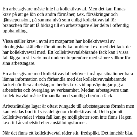
En arbetsgivare måste inte ha kollektivavtal. Men det kan finnas
krav på att ge lön och andra förmåner, t.ex. försäkringar och
tjänstepension, på samma nivå som enligt kollektivavtal för
branschen för att få bidrag till en arbetstagare eller delta i offentlig
upphandling.
Vissa ställer krav i avtal att motparten har kollektivavtal av
ideologiska skäl eller för att undvika problem t.ex. med det fack de
har kollektivavtal med. Ett kollektivavtalsbärande fack kan i vissa
fall lägga in sitt veto mot underentreprenörer med sämre villkor för
sina arbetstagare.
En arbetsgivare med kollektivavtal behöver i många situationer bara
lämna information och förhandla med det kollektivavtalsbärande
facket när flera arbetstagare berörs t.ex. vid uppsägningar p.g.a.
arbetsbrist och övergång av verksamhet. Medan arbetsgivare utan
kollektivavtal måste förhandla med samtliga berörda fack.
Arbetsrättsliga lagar är oftast tvingade till arbetstagarens förmån men
kan avtalas bort till viss del genom kollektivavtal. Detta gör att
kollektivavtalet i vissa fall kan ge möjligheter som inte finns i lagen
t.ex. till årsarbetstid eller anställningsformer.
När det finns ett kollektivavtal råder s.k. fredsplikt. Det innebär bl.a.