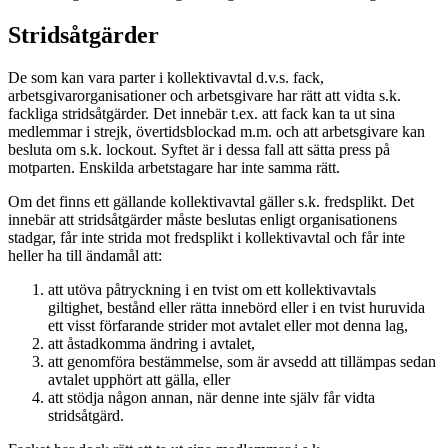
Stridsåtgärder
De som kan vara parter i kollektivavtal d.v.s. fack,
arbetsgivarorganisationer och arbetsgivare har rätt att vidta s.k.
fackliga stridsåtgärder. Det innebär t.ex. att fack kan ta ut sina
medlemmar i strejk, övertidsblockad m.m. och att arbetsgivare kan
besluta om s.k. lockout. Syftet är i dessa fall att sätta press på
motparten. Enskilda arbetstagare har inte samma rätt.
Om det finns ett gällande kollektivavtal gäller s.k. fredsplikt. Det
innebär att stridsåtgärder måste beslutas enligt organisationens
stadgar, får inte strida mot fredsplikt i kollektivavtal och får inte
heller ha till ändamål att:
att utöva påtryckning i en tvist om ett kollektivavtals
giltighet, bestånd eller rätta innebörd eller i en tvist huruvida
ett visst förfarande strider mot avtalet eller mot denna lag,
att åstadkomma ändring i avtalet,
att genomföra bestämmelse, som är avsedd att tillämpas sedan
avtalet upphört att gälla, eller
att stödja någon annan, när denne inte själv får vidta
stridsåtgärd.