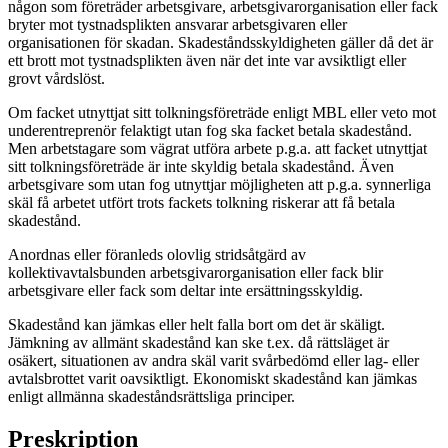
någon som företräder arbetsgivare, arbetsgivarorganisation eller fack
bryter mot tystnadsplikten ansvarar arbetsgivaren eller
organisationen för skadan. Skadeståndsskyldigheten gäller då det är
ett brott mot tystnadsplikten även när det inte var avsiktligt eller
grovt vårdslöst.
Om facket utnyttjat sitt tolkningsföreträde enligt MBL eller veto mot
underentreprenör felaktigt utan fog ska facket betala skadestånd.
Men arbetstagare som vägrat utföra arbete p.g.a. att facket utnyttjat
sitt tolkningsföreträde är inte skyldig betala skadestånd. Även
arbetsgivare som utan fog utnyttjar möjligheten att p.g.a. synnerliga
skäl få arbetet utfört trots fackets tolkning riskerar att få betala
skadestånd.
Anordnas eller föranleds olovlig stridsåtgärd av
kollektivavtalsbunden arbetsgivarorganisation eller fack blir
arbetsgivare eller fack som deltar inte ersättningsskyldig.
Skadestånd kan jämkas eller helt falla bort om det är skäligt.
Jämkning av allmänt skadestånd kan ske t.ex. då rättsläget är
osäkert, situationen av andra skäl varit svårbedömd eller lag- eller
avtalsbrottet varit oavsiktligt. Ekonomiskt skadestånd kan jämkas
enligt allmänna skadeståndsrättsliga principer.
Preskription