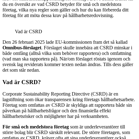
du en översikt av vad CSRD betyder för små och medelstora
företag, vilka nya regler som gäller och hur du kan förbereda ditt
företag för att möta dessa krav på hållbarhetsredovisning.
Vad är CSRD
Den 26 februari 2025 lade EU-kommissionen fram det så kallad
Omnibus-förslaget
. Förslaget skulle innebära att CSRD minskar i
både omfång (alltså vilka som behöver rapportera) och omfattning
(vad man ska rapportera på). När/om förslaget röstats igenom och
svensk lag reviderats kommer texten nedan ändras. Tills dess gäller
det som står nedan.
Vad är CSRD?
Corporate Sustainability Reporting Directive (CSRD) är en
lagstiftning som ökar transparensen kring företags hållbarhetsarbete.
Företag som omfattas av CSRD är skyldiga att rapportera både sin
påverkan på hållbarhetsfrågor och den finansiella effekt
hållbarhetsrisker och möjligheter har på verksamheten.
För små och medelstora företag
som är underleverantörer till
större bolag blir CSRD särskilt relevant. De större företagen, som
omfattas av CSRD, kräver ofta att sina underleverantörer också