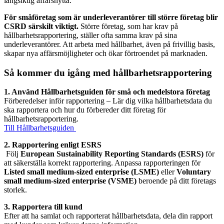
långsiktig affärsnytta.
För småföretag som är underleverantörer till större företag blir
CSRD särskilt viktigt.
Större företag, som har krav på
hållbarhetsrapportering, ställer ofta samma krav på sina
underleverantörer. Att arbeta med hållbarhet, även på frivillig basis,
skapar nya affärsmöjligheter och ökar förtroendet på marknaden.
Så kommer du igång med hållbarhetsrapportering
1. Använd Hållbarhetsguiden för små och medelstora företag
Förberedelser inför rapportering – Lär dig vilka hållbarhetsdata du
ska rapportera och hur du förbereder ditt företag för
hållbarhetsrapportering.
Till Hållbarhetsguiden
2. Rapportering enligt ESRS
Följ
European Sustainability Reporting Standards (ESRS)
för
att säkerställa korrekt rapportering. Anpassa rapporteringen för
Listed small medium-sized enterprise (LSME)
eller
Voluntary
small medium-sized enterprise (VSME)
beroende på ditt företags
storlek.
3. Rapportera till kund
Efter att ha samlat och rapporterat hållbarhetsdata, dela din rapport