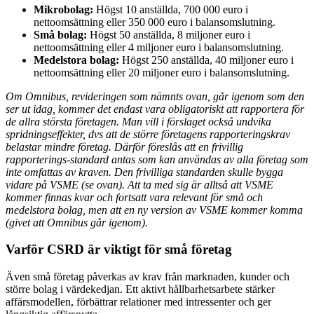
Mikrobolag:
Högst 10 anställda, 700 000 euro i
nettoomsättning eller 350 000 euro i balansomslutning.
Små bolag:
Högst 50 anställda, 8 miljoner euro i
nettoomsättning eller 4 miljoner euro i balansomslutning.
Medelstora bolag:
Högst 250 anställda, 40 miljoner euro i
nettoomsättning eller 20 miljoner euro i balansomslutning.
Om Omnibus, revideringen som nämnts ovan, går igenom som den
ser ut idag, kommer det endast vara obligatoriskt att rapportera för
de allra största företagen. Man vill i förslaget också undvika
spridningseffekter, dvs att de större företagens rapporteringskrav
belastar mindre företag. Därför föreslås att en frivillig
rapporterings-standard antas som kan användas av alla företag som
inte omfattas av kraven. Den frivilliga standarden skulle bygga
vidare på VSME (se ovan). Att ta med sig är alltså att VSME
kommer finnas kvar och fortsatt vara relevant för små och
medelstora bolag, men att en ny version av VSME kommer komma
(givet att Omnibus går igenom).
Varför CSRD är viktigt för små företag
Även små företag påverkas av krav från marknaden, kunder och
större bolag i värdekedjan. Ett aktivt hållbarhetsarbete stärker
affärsmodellen, förbättrar relationer med intressenter och ger