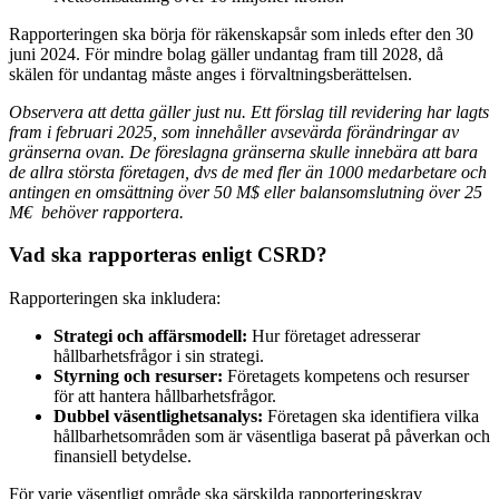
Rapporteringen ska börja för räkenskapsår som inleds efter den 30
juni 2024. För mindre bolag gäller undantag fram till 2028, då
skälen för undantag måste anges i förvaltningsberättelsen.
Observera att detta gäller just nu. Ett förslag till revidering har lagts
fram i februari 2025, som innehåller avsevärda förändringar av
gränserna ovan. De föreslagna gränserna skulle innebära att bara
de allra största företagen, dvs de med fler än 1000 medarbetare och
antingen en omsättning över 50 M$ eller balansomslutning över 25
M€ behöver rapportera.
Vad ska rapporteras enligt CSRD?
Rapporteringen ska inkludera:
Strategi och affärsmodell:
Hur företaget adresserar
hållbarhetsfrågor i sin strategi.
Styrning och resurser:
Företagets kompetens och resurser
för att hantera hållbarhetsfrågor.
Dubbel väsentlighetsanalys:
Företagen ska identifiera vilka
hållbarhetsområden som är väsentliga baserat på påverkan och
finansiell betydelse.
För varje väsentligt område ska särskilda rapporteringskrav