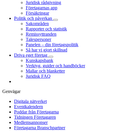
Juridisk rådgivning
Företagarnas app
Försäkringar
Politik och påverkan
Sakområden
Rapporter och statistik
Remissyttranden
Talespersoner
Panelen – din företagspolitik
Så har vi gjort skillnad
Driva eget företag
Kunskapsbank
Verktyg, guider och handböcker
Mallar och blanketter
Juridisk FAQ
Genvägar
Digitala nätverket
Eventkalendern
Poddar från Företagarna
Tidningen Företagaren
Medlemsannonser
Företagarna Branschpartner