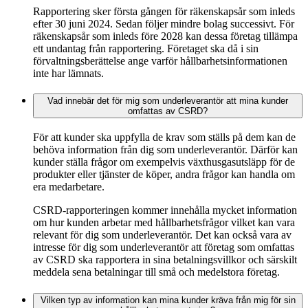
Rapportering sker första gången för räkenskapsår som inleds
efter 30 juni 2024. Sedan följer mindre bolag successivt. För
räkenskapsår som inleds före 2028 kan dessa företag tillämpa
ett undantag från rapportering. Företaget ska då i sin
förvaltningsberättelse ange varför hållbarhetsinformationen
inte har lämnats.
Vad innebär det för mig som underleverantör att mina kunder
omfattas av CSRD?
För att kunder ska uppfylla de krav som ställs på dem kan de
behöva information från dig som underleverantör. Därför kan
kunder ställa frågor om exempelvis växthusgasutsläpp för de
produkter eller tjänster de köper, andra frågor kan handla om
era medarbetare.
CSRD-rapporteringen kommer innehålla mycket information
om hur kunden arbetar med hållbarhetsfrågor vilket kan vara
relevant för dig som underleverantör. Det kan också vara av
intresse för dig som underleverantör att företag som omfattas
av CSRD ska rapportera in sina betalningsvillkor och särskilt
meddela sena betalningar till små och medelstora företag.
Vilken typ av information kan mina kunder kräva från mig för sin