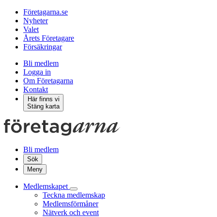
Företagarna.se
Nyheter
Valet
Årets Företagare
Försäkringar
Bli medlem
Logga in
Om Företagarna
Kontakt
Här finns vi
Stäng karta
Bli medlem
Sök
Meny
Medlemskapet
Teckna medlemskap
Medlemsförmåner
Nätverk och event