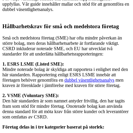
uppfyllas. Vår guide innehåller mallar och stöd för att genomföra en
dubbel väsentlighetsanalys.
Hållbarhetskrav för små och medelstora företag
Små och medelstora företag (SME) har ofta mindre påverkan än
större bolag, men deras hållbarhetsarbete är fortfarande viktigt.
CSRD inkluderar noterade SME, och EU har utvecklat två
standarder för att underlätta hållbarhetsrapporteringen:
1. ESRS LSME (Listed SME):
Mindre noterade bolag är skyldiga att rapportera i enlighet med den
här standarden. Rapportering enligt ESRS LSME innebär att
företagen behöver genomföra en
dubbel väsentlighetsanalys
men
kraven är förenklade i jämförelse med kraven för större företag.
2. VSME (Voluntary SME):
Den här standarden är som namnet antyder frivillig, den har tagits
fram som stöd för mindre företag.
Onoterade bolag kan använda
denna standard för att möta krav från större kunder och leverantörer
som omfattas av CSRD.
Företag delas in i tre kategorier baserat på storlek: