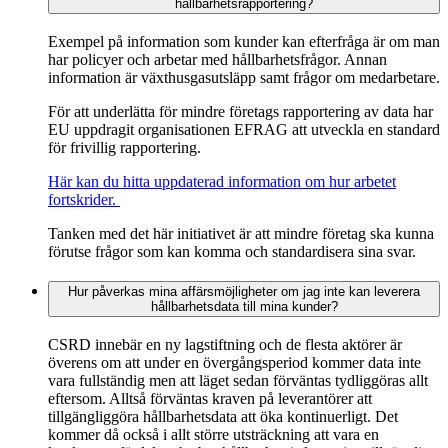
hållbarhetsrapportering?
Exempel på information som kunder kan efterfråga är om man
har policyer och arbetar med hållbarhetsfrågor. Annan
information är växthusgasutsläpp samt frågor om medarbetare.
För att underlätta för mindre företags rapportering av data har
EU uppdragit organisationen EFRAG att utveckla en standard
för frivillig rapportering.
Här kan du hitta uppdaterad information om hur arbetet
fortskrider.
Tanken med det här initiativet är att mindre företag ska kunna
förutse frågor som kan komma och standardisera sina svar.
Hur påverkas mina affärsmöjligheter om jag inte kan leverera
hållbarhetsdata till mina kunder?
CSRD innebär en ny lagstiftning och de flesta aktörer är
överens om att under en övergångsperiod kommer data inte
vara fullständig men att läget sedan förväntas tydliggöras allt
eftersom. Alltså förväntas kraven på leverantörer att
tillgängliggöra hållbarhetsdata att öka kontinuerligt. Det
kommer då också i allt större utsträckning att vara en