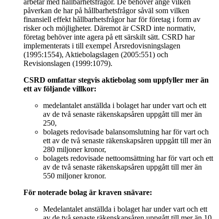
arbetar med hållbarhetsfrågor. De behöver ange vilken
påverkan de har på hållbarhetsfrågor såväl som vilken
finansiell effekt hållbarhetsfrågor har för företag i form av
risker och möjligheter. Däremot är CSRD inte normativ,
företag behöver inte agera på ett särskilt sätt. CSRD har
implementerats i till exempel Årsredovisningslagen
(1995:1554), Aktiebolagslagen (2005:551) och
Revisionslagen (1999:1079).
CSRD omfattar stegvis aktiebolag som uppfyller mer än
ett av följande villkor:
medelantalet anställda i bolaget har under vart och ett
av de två senaste räkenskapsåren uppgått till mer än
250,
bolagets redovisade balansomslutning har för vart och
ett av de två senaste räkenskapsåren uppgått till mer än
280 miljoner kronor,
bolagets redovisade nettoomsättning har för vart och ett
av de två senaste räkenskapsåren uppgått till mer än
550 miljoner kronor.
För noterade bolag är kraven snävare:
Medelantalet anställda i bolaget har under vart och ett
av de två senaste räkenskapsåren uppgått till mer än 10,