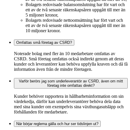
Bolagets redovisade balansomslutning har för vart och
ett av de två senaste räkenskapsåren uppgått till mer än
5 miljoner kronor,
Bolagets redovisade nettoomsättning har fört vart och
ett av de två senaste räkenskapsåren uppgått till mer än
10 miljoner kronor.
Omfattas små företag av CSRD?
Noterade bolag med fler än 10 medarbetare omfattas av
CSRD. Små företag omfattas också indirekt genom att deras
kunder och leverantörer kan behöva uppfylla kraven och då få
information även från de mindre företagen.
Varför berörs jag som underleverantör av CSRD, även om mitt
företag inte omfattas direkt?
Kunder behöver rapportera in hållbarhetsinformation om sin
värdekedja, därför kan underleverantörer behöva dela data
med sina kunder om exempelvis sina växthusgasutsläpp och
förhållanden för medarbetare.
När börjar reglerna gälla och hur ser tidslinjen ut?