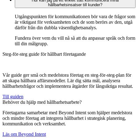
Hur kan jag på ett enkelt sätt kommunicera mina
hållbarhetsinsatser till kunder?
Utgångspunkten för kommunikationen bör vara de frågor som
är viktigast för verksamheten och de som berörs av den, utgå
därför från din dubbla väsentlighetsanalys.
Fundera över vem du vill nå så att du anpassar språk och form
till din målgrupp.
Steg-för-steg guide för hållbart företagande
Vår guide ger små och medelstora företag en steg-för-steg-plan för
att skapa hållbara affärsmodeller. Lär dig sätta mål, analysera
hållbarhetsfrågor och implementera åtgärder för långsiktiga resultat.
Till guiden
Behöver du hjälp med hållbarhetsarbete?
Företagarna samarbetar med Beyond Intent som hjälper medelstora
och mindre företag att integrera hållbarhet i strategisk planering,
kommunikation och verksamhet.
Läs om Beyond Intent