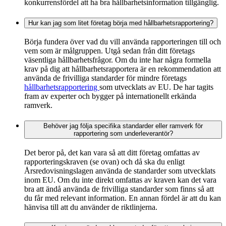
konkurrensfördel att ha bra hållbarhetsinformation tillgänglig.
Hur kan jag som litet företag börja med hållbarhetsrapportering?
Börja fundera över vad du vill använda rapporteringen till och
vem som är målgruppen. Utgå sedan från ditt företags
väsentliga hållbarhetsfrågor. Om du inte har några formella
krav på dig att hållbarhetsrapportera är en rekommendation att
använda de frivilliga standarder för mindre företags
hållbarhetsrapportering
som utvecklats av EU. De har tagits
fram av experter och bygger på internationellt erkända
ramverk.
Behöver jag följa specifika standarder eller ramverk för
rapportering som underleverantör?
Det beror på, det kan vara så att ditt företag omfattas av
rapporteringskraven (se ovan) och då ska du enligt
Årsredovisningslagen använda de standarder som utvecklats
inom EU. Om du inte direkt omfattas av kraven kan det vara
bra att ändå använda de frivilliga standarder som finns så att
du får med relevant information. En annan fördel är att du kan
hänvisa till att du använder de riktlinjerna.