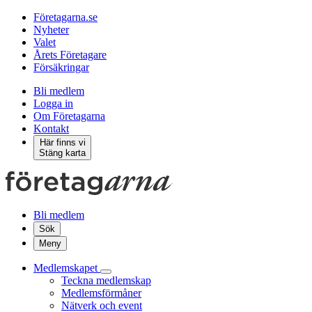
Företagarna.se
Nyheter
Valet
Årets Företagare
Försäkringar
Bli medlem
Logga in
Om Företagarna
Kontakt
Här finns vi
Stäng karta
Bli medlem
Sök
Meny
Medlemskapet
Teckna medlemskap
Medlemsförmåner
Nätverk och event