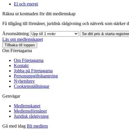
El och energi
Räkna ut kostnaden för ditt medlemskap
Få tillgång till förmåner, juridisk rådgivning och nätverk som stärker di
Årsomsättning
Se ditt pris & starta registre
Läs om medlemskapet
Tillbaka till toppen
Om Företagarna
Om Företagarna
Kontakt
Jobba på Företagarna
Personuppgiftshantering
Nyhetsbrev
Cookieinställningar
Genvägar
Medlemskapet
Medlemsförmåner
Juridisk rådgivning
Gå med idag
Bli medlem