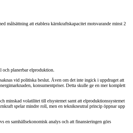
d målsättning att etablera kärnkraftskapacitet motsvarande minst 2
il och planerbar elproduktion.
saknas vid politiska beslut. Även om det inte ingick i uppdraget att
å energimarknaden, konsumentpriser. Detta skulle ge en mer komplett
ch minskad volatilitet till elsystemet samt att elproduktionssystemet
 kärnkraft spelar mindre roll, men en teknikneutral princip öppnar upp
hövs en samhällsekonomisk analys och att finansieringen görs