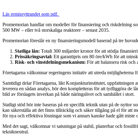
Läs remissyttrandet som pdf.
Promemorian handlar om modeller för finansiering och riskdelning so
500 MW – eller två storskaliga reaktorer – senast 2035.
Promemorian föreslår en ny finansieringsmodell baserad på tre huvud
Statliga lån:
Totalt 300 miljarder kronor för att stödja finansier
Prissäkringsavtal:
Ett garantipris om 80 öre/kWh för att minsk
Risk- och vinstdelningsmekanism:
För att balansera risk och
Företagarna välkomnar regeringens initiativ att utreda möjligheterna f
Samtidigt delar Företagarna, likt Konjunkturinstitutet, uppfattningen 
leverera en sådan analys, bör den kompletteras för att tydliggöra de 
bild av förslagets inverkan på både näringslivet och samhället i stort.
Statligt stöd bör inte baseras på en specifik teknik utan på de nyttor 
kan säkerställa att det finns tillräcklig och säker tillgång på el för a
för nya och effektiva lösningar som vi annars kanske hade gått miste 
Med det sagt, välkomnar vi satsningar på stabil, planerbar och fossil
teknikneutral.