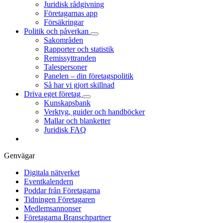
Juridisk rådgivning
Företagarnas app
Försäkringar
Politik och påverkan
Sakområden
Rapporter och statistik
Remissyttranden
Talespersoner
Panelen – din företagspolitik
Så har vi gjort skillnad
Driva eget företag
Kunskapsbank
Verktyg, guider och handböcker
Mallar och blanketter
Juridisk FAQ
Genvägar
Digitala nätverket
Eventkalendern
Poddar från Företagarna
Tidningen Företagaren
Medlemsannonser
Företagarna Branschpartner