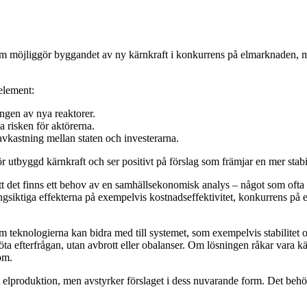
m möjliggör byggandet av ny kärnkraft i konkurrens på elmarknaden, me
element:
ingen av nya reaktorer.
a risken för aktörerna.
 avkastning mellan staten och investerarna.
ör utbyggd kärnkraft och ser positivt på förslag som främjar en mer stab
att det finns ett behov av en samhällsekonomisk analys – något som ofta 
långsiktiga effekterna på exempelvis kostnadseffektivitet, konkurrens p
som teknologierna kan bidra med till systemet, som exempelvis stabilitet o
tt möta efterfrågan, utan avbrott eller obalanser. Om lösningen råkar vara
om.
fri elproduktion, men avstyrker förslaget i dess nuvarande form. Det be