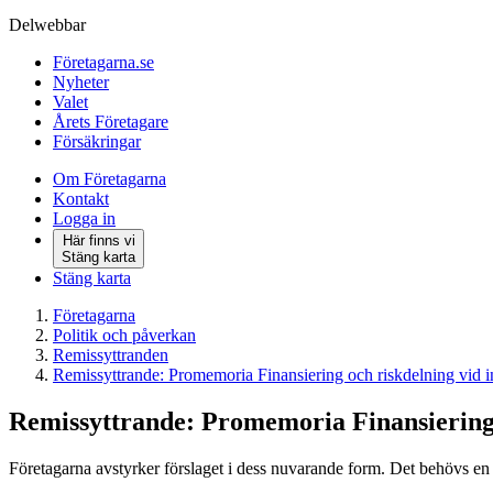
Delwebbar
Företagarna.se
Nyheter
Valet
Årets Företagare
Försäkringar
Om Företagarna
Kontakt
Logga in
Här finns vi
Stäng karta
Stäng karta
Företagarna
Politik och påverkan
Remissyttranden
Remissyttrande: Promemoria Finansiering och riskdelning vid in
Remissyttrande: Promemoria Finansiering o
Företagarna avstyrker förslaget i dess nuvarande form. Det behövs en