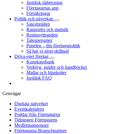
Juridisk rådgivning
Företagarnas app
Försäkringar
Politik och påverkan
Sakområden
Rapporter och statistik
Remissyttranden
Talespersoner
Panelen – din företagspolitik
Så har vi gjort skillnad
Driva eget företag
Kunskapsbank
Verktyg, guider och handböcker
Mallar och blanketter
Juridisk FAQ
Genvägar
Digitala nätverket
Eventkalendern
Poddar från Företagarna
Tidningen Företagaren
Medlemsannonser
Företagarna Branschpartner