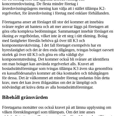
koncernredovisning. De flesta mindre företag i
årsredovisningslagens mening kan välja att i stället tillämpa K2-
regelverket, för årsredovisning i företag med enklare förhållanden.
Företagarna anser att förslaget till stor del kommer att innebära
svårare regler att hantera och att mer ansvar läggs på företagen att
göra ofta komplexa bedömningar. Sammantaget innebär förslaget en
ökning av regelbördan, vilket inte är ett steg i rätt riktning. Bolag
med fastigheter föreslås behöva gå över till K3 och
komponentavskrivning. I det fall företaget exempelvis har en
hyresfastighet och det är den enda tillgången, tvingas bolaget oavsett
storlek gå över till K3 och göra en ofta väldigt dyr
komponentutredning. Det kommer också bli svårare att identifiera
om man bolaget kan använda regelverket alls. Kravet att
bostadsrättsföreningar som tvingas tillämpa K3 även ska genomföra
en kassaflödesanalys kommer att öka kostnaden och tidsåtgången
för dessa. Det är välkommet att mindre företag undantas från detta
krav, men det kan även ifrågasättas om det är lämpligt och
nödvändigt att kräva detta av alla bostadsrättsföreningar.
Bibehåll gränsvärden
Företagarna motsätter oss också kravet på att lämna upplysning om
vilken förenklingsregel som tillämpats. Om det inte anses