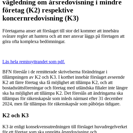
vägledning om årsredovisning i mindre
företag (K2) respektive
koncernredovisning (K3)
Företagarna anser att förslaget till stor del kommer att innebära
svårare regler att hantera och att mer ansvar läggs på företagen att
göra ofta komplexa bedömningar.
Läs hela remissyttrandet som pdf.
BFN föreslår i de remitterade skrivelserna förändringar i
tillämpningen av K2 och K3. I korthet innebär förslaget avseende
K2 att färre företag ska få möjlighet att tillämpa K2, och att
bostadsrättsföreningar och företag med utländska filialer inte längre
ska ha möjlighet att tillämpa K2. Det föreslås att ändringarna ska
tillämpas för räkenskapsår som inleds närmast efter 31 december
2024, men får tillämpas för räkenskapsår som påbörjas tidigare.
K2 och K3
K3 är enligt konsekvensutredningen till förslaget huvudregelverket
för ett företag som ska upprätta årsredovisning och