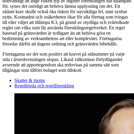
nödvändigt att ange vilken typ av utgifter förenklingen har tillämpats
för, synes det onödigt att behöva lämna upplysning om det. Ett
sådant krav skulle också öka risken för oavsiktliga fel, utan synbar
nytta. Kostnaden och osäkerheten ökar för alla företag som tvingas
till eller väljer att tillämpa K3, på grund av otydliga och svårtolkade
regler om vilka som får använda förenklingsregelverket. En regel
baserad på gränsvärden är tydligare än att behöva göra en
bedömning av verksamhetens art eller komplexitet. Företagarna
förordar därför att dagens ordning och gränsvärden bibehålls.
Företagarna ser det som positivt att kravet på sidnummer på varje
sida i årsredovisningen slopas. Likaså välkomnas förtydligandet
avseende att apportegendom ska redovisas på samma sätt som
tillgångar som tillförs bolaget som tillskott.
Skatter & moms
Regelbörda och regelförenkling