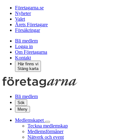
Företagarna.se
Nyheter
Valet
Årets Företagare
Försäkringar
Bli medlem
Logga in
Om Företagarna
Kontakt
Här finns vi
Stäng karta
Bli medlem
Sök
Meny
Medlemskapet
Teckna medlemskap
Medlemsförmåner
Nätverk och event