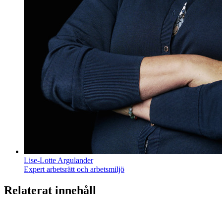
Lise-Lotte Argulander
Expert arbetsrätt och arbetsmiljö
Relaterat innehåll