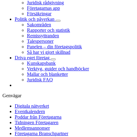
Juridisk rådgivning
Företagarnas app
Försäkringar
Politik och påverkan
Sakområden
Rapporter och statistik
Remissyttranden
Talespersoner
Panelen – din företagspolitik
Så har vi gjort skillnad
Driva eget företag
Kunskapsbank
Verktyg, guider och handböcker
Mallar och blanketter
Juridisk FAQ
Genvägar
Digitala nätverket
Eventkalendern
Poddar från Företagarna
Tidningen Företagaren
Medlemsannonser
Företagarna Branschpartner