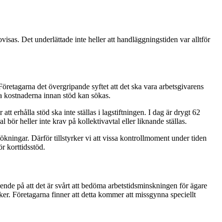
isas. Det underlättade inte heller att handläggningstiden var alltför
Företagarna det övergripande syftet att det ska vara arbetsgivarens
ka kostnaderna innan stöd kan sökas.
tt erhålla stöd ska inte ställas i lagstiftningen. I dag är drygt 62
 bör heller inte krav på kollektivavtal eller liknande ställas.
kningar. Därför tillstyrker vi att vissa kontrollmoment under tiden
ör korttidsstöd.
oende på att det är svårt att bedöma arbetstidsminskningen för ägare
r. Företagarna finner att detta kommer att missgynna speciellt