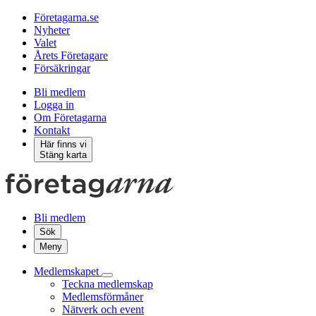
Företagarna.se
Nyheter
Valet
Årets Företagare
Försäkringar
Bli medlem
Logga in
Om Företagarna
Kontakt
Här finns vi
Stäng karta
Bli medlem
Sök
Meny
Medlemskapet
Teckna medlemskap
Medlemsförmåner
Nätverk och event