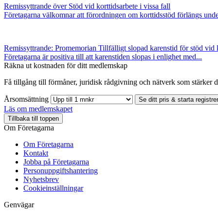
Remissyttrande över Stöd vid korttidsarbete i vissa fall
Företagarna välkomnar att förordningen om korttidsstöd förlängs under
Remissyttrande: Promemorian Tillfälligt slopad karenstid för stöd vid 
Företagarna är positiva till att karenstiden slopas i enlighet med...
Räkna ut kostnaden för ditt medlemskap
Få tillgång till förmåner, juridisk rådgivning och nätverk som stärker di
Årsomsättning
Se ditt pris & starta registre
Läs om medlemskapet
Tillbaka till toppen
Om Företagarna
Om Företagarna
Kontakt
Jobba på Företagarna
Personuppgiftshantering
Nyhetsbrev
Cookieinställningar
Genvägar