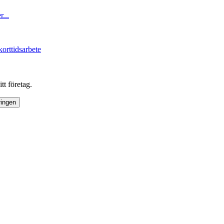
...
korttidsarbete
tt företag.
ringen