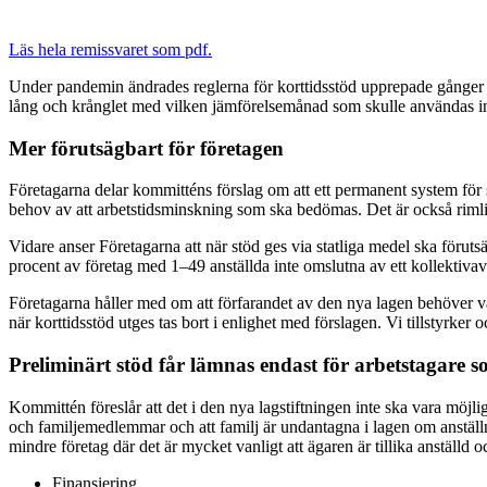
Läs hela remissvaret som pdf.
Under pandemin ändrades reglerna för korttidsstöd upprepade gånger och 
lång och krånglet med vilken jämförelsemånad som skulle användas in
Mer förutsägbart för företagen
Företagarna delar kommitténs förslag om att ett permanent system för st
behov av att arbetstidsminskning som ska bedömas. Det är också rimligt
Vidare anser Företagarna att när stöd ges via statliga medel ska förutsät
procent av företag med 1–49 anställda inte omslutna av ett kollektivavtal
Företagarna håller med om att förfarandet av den nya lagen behöver var
när korttidsstöd utges tas bort i enlighet med förslagen. Vi tillstyrker 
Preliminärt stöd får lämnas endast för arbetstagare so
Kommittén föreslår att det i den nya lagstiftningen inte ska vara möjli
och familjemedlemmar och att familj är undantagna i lagen om anställ
mindre företag där det är mycket vanligt att ägaren är tillika anställd 
Finansiering