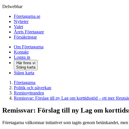
Delwebbar
Företagarna.se
Nyheter
Valet
Årets Företagare
Försäkringar
Om Företagarna
Kontakt
Logga in
Här finns vi
Stäng karta
Stäng karta
Företagarna
Politik och påverkan
Remissyttranden
Remissvar: Förslag till ny Lag om korttidsstöd – ett mer föruts
Remissvar: Förslag till ny Lag om korttids
Företagarna välkomnar initiativet som tagits genom betänkandet, men an