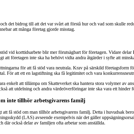
det bidrog till att det var svårt att förstå hur och vad som skulle redov
nebar att många företag gjorde misstag.
öd vid korttidsarbete blir mer förutsägbart för företagen. Vidare delar 
 att företagen inte ska ha behövt vidta andra åtgärder i syfte att mins
tningarna för att få stöd vara neutrala. Krav på särskild företagsform för a
. För att ett en lagstiftning ska få legitimitet och vara konkurrensneutral
a enkelt att tillämpa om Skatteverket ska hantera stora volymer av ansö
också att utdelning och andra värdeöverföringar inte ska vara ett hinder f
m inte tillhör arbetsgivarens familj
gt att få stöd om man tillhör arbetsgivarens familj. Detta i huvudsak ber
ningsskydd (LAS) avseende exempelvis när det gäller uppsägningsorsake
och där också delar av familjen ofta arbetar som anställda.