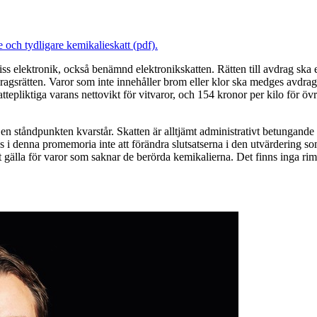
och tydligare kemikalieskatt (pdf).
iss elektronik, också benämnd elektronikskatten. Rätten till avdrag ska 
avdragsrätten. Varor som inte innehåller brom eller klor ska medges avdr
tepliktiga varans nettovikt för vitvaror, och 154 kronor per kilo för övr
Den ståndpunkten kvarstår. Skatten är alltjämt administrativt betungande
s i denna promemoria inte att förändra slutsatserna i den utvärderin
tt gälla för varor som saknar de berörda kemikalierna. Det finns inga rim