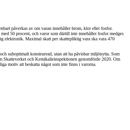
enbart påverkas av om varan innehåller brom, klor eller fosfor.
ag med 50 procent, och varor som därtill inte innehåller fosfor medges
ig elektronik. Maximal skatt per skattepliktig vara ska vara 470
 och suboptimalt konstruerad, utan att ha påvisbar miljönytta. Som
g som Skatteverket och Kemikalieinspektionen genomförde 2020. Om
liga motiv att beskatta något som inte finns i varorna.