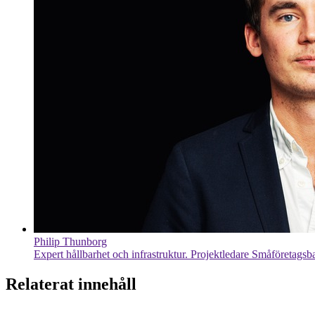
Philip Thunborg
Expert hållbarhet och infrastruktur. Projektledare Småföretags
Relaterat innehåll