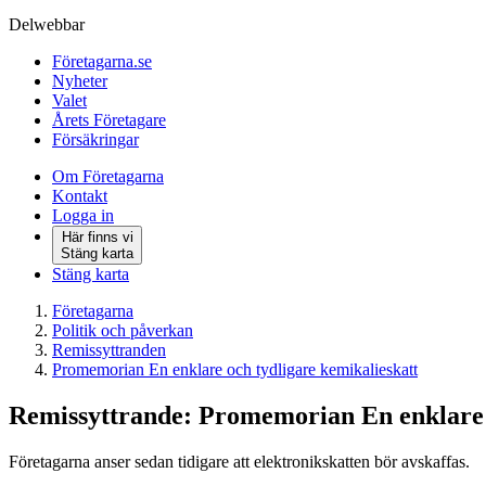
Delwebbar
Företagarna.se
Nyheter
Valet
Årets Företagare
Försäkringar
Om Företagarna
Kontakt
Logga in
Här finns vi
Stäng karta
Stäng karta
Företagarna
Politik och påverkan
Remissyttranden
Promemorian En enklare och tydligare kemikalieskatt
Remissyttrande: Promemorian En enklare o
Företagarna anser sedan tidigare att elektronikskatten bör avskaffas.