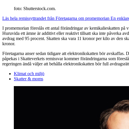
foto: Shutterstock.com.
Läs hela remissyttrandet från Företagarna om promemorian En enklare 
I promemorian föreslås ett antal förändringar av kemikalieskatten på v
Huruvida ett ämne är additivt eller reaktivt tillsatt ska inte påverka 
avdrag med 95 procent. Skatten ska vara 11 kronor per kilo av den skat
kronor.
Företagarna anser sedan tidigare att elektronikskatten bör avskaffas. 
påpekas i Skatteverkets remissvar kommer förändringarna som föreslå
regeringen ändå väljer att behålla elektronikskatten bör full avdragsrä
Klimat och miljö
Skatter & moms