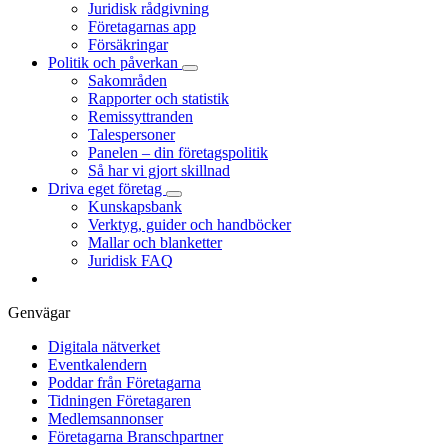
Juridisk rådgivning
Företagarnas app
Försäkringar
Politik och påverkan
Sakområden
Rapporter och statistik
Remissyttranden
Talespersoner
Panelen – din företagspolitik
Så har vi gjort skillnad
Driva eget företag
Kunskapsbank
Verktyg, guider och handböcker
Mallar och blanketter
Juridisk FAQ
Genvägar
Digitala nätverket
Eventkalendern
Poddar från Företagarna
Tidningen Företagaren
Medlemsannonser
Företagarna Branschpartner