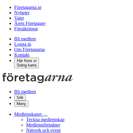
Företagarna.se
Nyheter
Valet
Årets Företagare
Försäkringar
Bli medlem
Logga in
Om Företagarna
Kontakt
Här finns vi
Stäng karta
Bli medlem
Sök
Meny
Medlemskapet
Teckna medlemskap
Medlemsförmåner
Nätverk och event