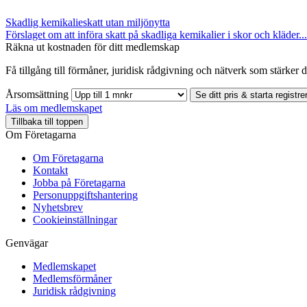
Skadlig kemikalieskatt utan miljönytta
Förslaget om att införa skatt på skadliga kemikalier i skor och kläder...
Räkna ut kostnaden för ditt medlemskap
Få tillgång till förmåner, juridisk rådgivning och nätverk som stärker di
Årsomsättning
Se ditt pris & starta registre
Läs om medlemskapet
Tillbaka till toppen
Om Företagarna
Om Företagarna
Kontakt
Jobba på Företagarna
Personuppgiftshantering
Nyhetsbrev
Cookieinställningar
Genvägar
Medlemskapet
Medlemsförmåner
Juridisk rådgivning