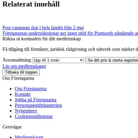
Relaterat innehåll
Post varannan dag i hela landet från 2 maj
Företagarnas undersökningar ger inget stöd för Postnords påstående att
Räkna ut kostnaden för ditt medlemskap
Få tillgång till förmåner, juridisk rådgivning och nätverk som stärker di
Årsomsättning
Se ditt pris & starta registre
Läs om medlemskapet
Tillbaka till toppen
Om Företagarna
Om Företagarna
Kontakt
Jobba på Företagarna
Personuppgiftshantering
Nyhetsbrev
Cookieinställningar
Genvägar
Medlemskapet