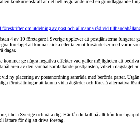
hållen konkurrenskraft är det helt avgörande med en grundläggande funge
ill föreskrifter om utdelning av post och allmänna råd vid tillhandahåll
stan 4 av 10 företagare i Sverige upplever att posttjänsterna fungerar g
t egna företaget att kunna skicka eller ta emot försändelser med varor so
vå dagar.
inte kommer ge några negativa effekter vad gäller möjligheten att bedriva
handahållaren av den samhällsomfattande posttjänsten, vilket i dagsläget är
tt vid ny placering av postanordning samråda med berörda parter. Utgång
mliga förutsättningar att kunna vidta åtgärder och föreslå alternativa lös
i hela Sverige och nära dig. Här får du koll på allt från företagarpoliti
i lättare för dig att driva företag.