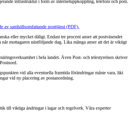
rande infrastruktur i form av internetuppkoppling, telefoni och post.
ande av samhällsomfattande posttjänst (PDF).
anska eller mycket dåligt. Endast tre procent anser att postväsendet
m når mottagaren nästföljande dag. Lika många anser att det är viktigt
 näringsverksamhet i hela landet. Även Post- och telestyrelsen skriver
 Postnord.
spunkten vid alla eventuella framtida förändringar måste vara, likt
ningar vid ny placering av postanordning.
k till viktiga ändringar i lagar och regelverk. Våra experter