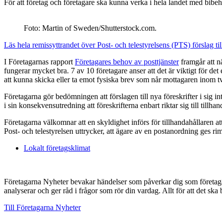
För att företag och företagare ska kunna verka i hela landet med bibe
Foto: Martin of Sweden/Shutterstock.com.
Läs hela remissyttrandet över Post- och telestyrelsens (PTS) förslag t
I Företagarnas rapport
Företagares behov av posttjänster
framgår att nä
fungerar mycket bra. 7 av 10 företagare anser att det är viktigt för de
att kunna skicka eller ta emot fysiska brev som når mottagaren inom t
Företagarna gör bedömningen att förslagen till nya föreskrifter i sig 
i sin konsekvensutredning att föreskrifterna enbart riktar sig till till
Företagarna välkomnar att en skyldighet införs för tillhandahållaren a
Post- och telestyrelsen uttrycker, att ägare av en postanordning ges ri
Lokalt företagsklimat
Företagarna Nyheter bevakar händelser som påverkar dig som företagare, 
analyserar och ger råd i frågor som rör din vardag. Allt för att det ska bl
Till Företagarna Nyheter