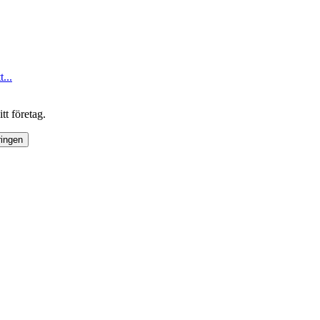
...
tt företag.
ringen