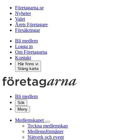
Företagarna.se
Nyheter
Valet
Årets Företagare
Försäkringar
Bli medlem
Logga in
Om Företagarna
Kontakt
Här finns vi
Stäng karta
Bli medlem
Sök
Meny
Medlemskapet
Teckna medlemskap
Medlemsförmåner
Nätverk och event