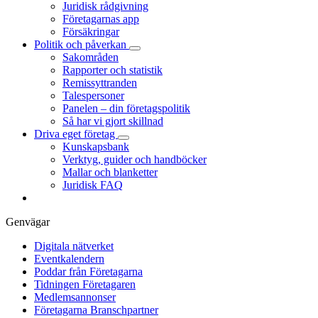
Juridisk rådgivning
Företagarnas app
Försäkringar
Politik och påverkan
Sakområden
Rapporter och statistik
Remissyttranden
Talespersoner
Panelen – din företagspolitik
Så har vi gjort skillnad
Driva eget företag
Kunskapsbank
Verktyg, guider och handböcker
Mallar och blanketter
Juridisk FAQ
Genvägar
Digitala nätverket
Eventkalendern
Poddar från Företagarna
Tidningen Företagaren
Medlemsannonser
Företagarna Branschpartner