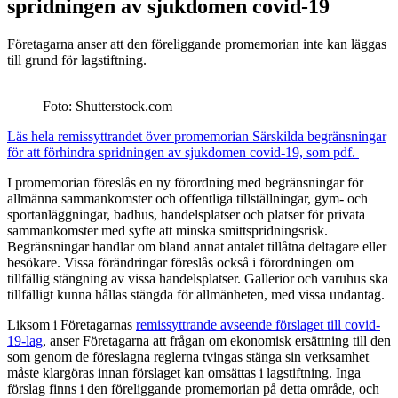
spridningen av sjukdomen covid-19
Företagarna anser att den föreliggande promemorian inte kan läggas
till grund för lagstiftning.
Foto: Shutterstock.com
Läs hela remissyttrandet över promemorian Särskilda begränsningar
för att förhindra spridningen av sjukdomen covid-19, som pdf.
I promemorian föreslås en ny förordning med begränsningar för
allmänna sammankomster och offentliga tillställningar, gym- och
sportanläggningar, badhus, handelsplatser och platser för privata
sammankomster med syfte att minska smittspridningsrisk.
Begränsningar handlar om bland annat antalet tillåtna deltagare eller
besökare. Vissa förändringar föreslås också i förordningen om
tillfällig stängning av vissa handelsplatser. Gallerior och varuhus ska
tillfälligt kunna hållas stängda för allmänheten, med vissa undantag.
Liksom i Företagarnas
remissyttrande avseende förslaget till covid-
19-lag
, anser Företagarna att frågan om ekonomisk ersättning till den
som genom de föreslagna reglerna tvingas stänga sin verksamhet
måste klargöras innan förslaget kan omsättas i lagstiftning. Inga
förslag finns i den föreliggande promemorian på detta område, och