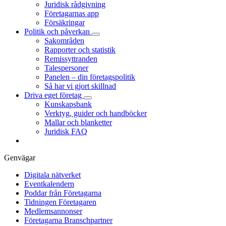
Juridisk rådgivning
Företagarnas app
Försäkringar
Politik och påverkan
Sakområden
Rapporter och statistik
Remissyttranden
Talespersoner
Panelen – din företagspolitik
Så har vi gjort skillnad
Driva eget företag
Kunskapsbank
Verktyg, guider och handböcker
Mallar och blanketter
Juridisk FAQ
Genvägar
Digitala nätverket
Eventkalendern
Poddar från Företagarna
Tidningen Företagaren
Medlemsannonser
Företagarna Branschpartner