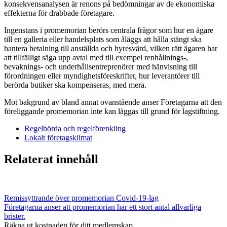
konsekvensanalysen är renons på bedömningar av de ekonomiska
effekterna för drabbade företagare.
Ingenstans i promemorian berörs centrala frågor som hur en ägare
till en galleria eller handelsplats som åläggs att hålla stängt ska
hantera betalning till anställda och hyresvärd, vilken rätt ägaren har
att tillfälligt säga upp avtal med till exempel renhållnings-,
bevaknings- och underhållsentreprenörer med hänvisning till
förordningen eller myndighetsföreskrifter, hur leverantörer till
berörda butiker ska kompenseras, med mera.
Mot bakgrund av bland annat ovanstående anser Företagarna att den
föreliggande promemorian inte kan läggas till grund för lagstiftning.
Regelbörda och regelförenkling
Lokalt företagsklimat
Relaterat innehåll
Remissyttrande över promemorian Covid-19-lag
Företagarna anser att promemorian har ett stort antal allvarliga
brister.
Räkna ut kostnaden för ditt medlemskap