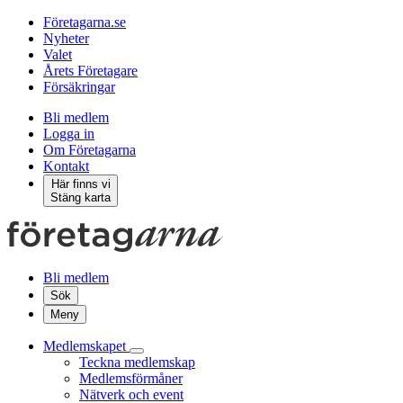
Företagarna.se
Nyheter
Valet
Årets Företagare
Försäkringar
Bli medlem
Logga in
Om Företagarna
Kontakt
Här finns vi
Stäng karta
Bli medlem
Sök
Meny
Medlemskapet
Teckna medlemskap
Medlemsförmåner
Nätverk och event