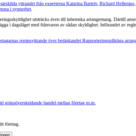
t
särskilda yttrandet från experterna Katarina Bartels, Richard Hellen
etona i synnerhet
.
eringsskyldighet utsträcks även till inhemska arrangemang. Därtill anser
ligga i dagsläget med frånvaron av sådan skyldighet. Införandet av reg
retagarnas remissyttrande över betänkandet Rapporteringspliktiga arran
id gränsöverskridande handel mellan företag m.m.
tt företag.
ringen