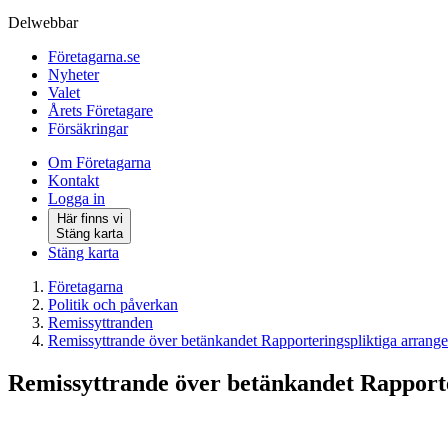
Delwebbar
Företagarna.se
Nyheter
Valet
Årets Företagare
Försäkringar
Om Företagarna
Kontakt
Logga in
Här finns vi
Stäng karta
Stäng karta
Företagarna
Politik och påverkan
Remissyttranden
Remissyttrande över betänkandet Rapporteringspliktiga arrang
Remissyttrande över betänkandet Rapporte