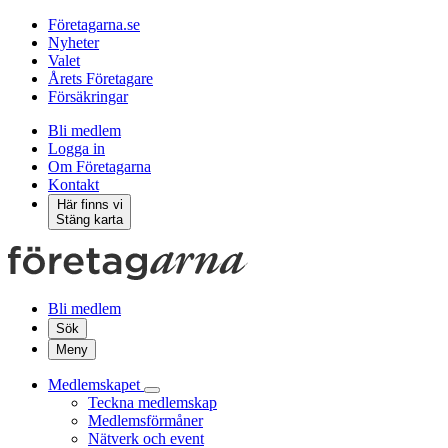
Företagarna.se
Nyheter
Valet
Årets Företagare
Försäkringar
Bli medlem
Logga in
Om Företagarna
Kontakt
Här finns vi
Stäng karta
Bli medlem
Sök
Meny
Medlemskapet
Teckna medlemskap
Medlemsförmåner
Nätverk och event