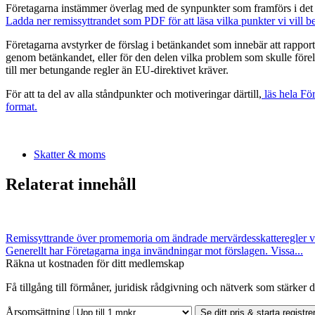
Företagarna instämmer överlag med de synpunkter som framförs i de
Ladda ner remissyttrandet som PDF för att läsa vilka punkter vi vill b
Företagarna avstyrker de förslag i betänkandet som innebär att rapport
genom betänkandet, eller för den delen vilka problem som skulle före
till mer betungande regler än EU-direktivet kräver.
För att ta del av alla ståndpunkter och motiveringar därtill,
läs hela Fö
format.
Skatter & moms
Relaterat innehåll
Remissyttrande över promemoria om ändrade mervärdesskatteregler v
Generellt har Företagarna inga invändningar mot förslagen. Vissa...
Räkna ut kostnaden för ditt medlemskap
Få tillgång till förmåner, juridisk rådgivning och nätverk som stärker di
Årsomsättning
Se ditt pris & starta registre