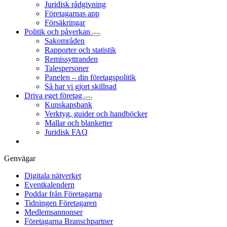
Juridisk rådgivning
Företagarnas app
Försäkringar
Politik och påverkan
Sakområden
Rapporter och statistik
Remissyttranden
Talespersoner
Panelen – din företagspolitik
Så har vi gjort skillnad
Driva eget företag
Kunskapsbank
Verktyg, guider och handböcker
Mallar och blanketter
Juridisk FAQ
Genvägar
Digitala nätverket
Eventkalendern
Poddar från Företagarna
Tidningen Företagaren
Medlemsannonser
Företagarna Branschpartner