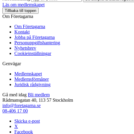
Läs om medlemskapet
Tillbaka till toppen
Om Företagarna
Om Företagarna
Kontakt
Jobba på Företagarna
Personuppgiftshantering
Nyhetsbrev
Cookieinställningar
Genvägar
Medlemskapet
Medlemsförmåner
Juridisk rådgivning
Gå med idag
Bli medlem
Rådmansgatan 40, 113 57 Stockholm
info@foretagarna.se
08-406 17 00
Skicka e-post
X
Facebook