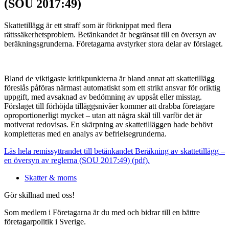
(SOU 2017:49)
Skattetillägg är ett straff som är förknippat med flera
rättssäkerhetsproblem. Betänkandet är begränsat till en översyn av
beräkningsgrunderna. Företagarna avstyrker stora delar av förslaget.
Bland de viktigaste kritikpunkterna är bland annat att skattetillägg
föreslås påföras närmast automatiskt som ett strikt ansvar för oriktig
uppgift, med avsaknad av bedömning av uppsåt eller misstag.
Förslaget till förhöjda tilläggsnivåer kommer att drabba företagare
oproportionerligt mycket – utan att några skäl till varför det är
motiverat redovisas. En skärpning av skattetilläggen hade behövt
kompletteras med en analys av befrielsegrunderna.
Läs hela remissyttrandet till betänkandet Beräkning av skattetillägg –
en översyn av reglerna (SOU 2017:49) (pdf).
Skatter & moms
Gör skillnad med oss!
Som medlem i Företagarna är du med och bidrar till en bättre
företagarpolitik i Sverige.