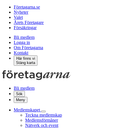
Företagarna.se
Nyheter
Valet
Årets Företagare
Försäkringar
Bli medlem
Logga in
Om Företagarna
Kontakt
Här finns vi
Stäng karta
Bli medlem
Sök
Meny
Medlemskapet
Teckna medlemskap
Medlemsförmåner
Nätverk och event