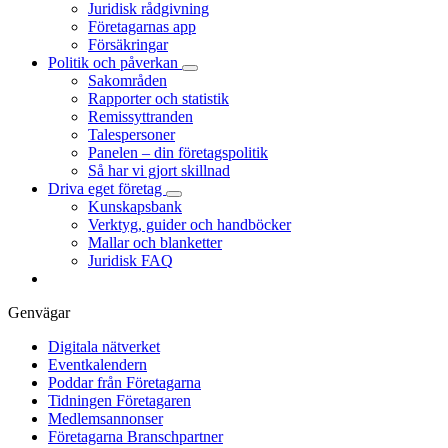
Juridisk rådgivning
Företagarnas app
Försäkringar
Politik och påverkan
Sakområden
Rapporter och statistik
Remissyttranden
Talespersoner
Panelen – din företagspolitik
Så har vi gjort skillnad
Driva eget företag
Kunskapsbank
Verktyg, guider och handböcker
Mallar och blanketter
Juridisk FAQ
Genvägar
Digitala nätverket
Eventkalendern
Poddar från Företagarna
Tidningen Företagaren
Medlemsannonser
Företagarna Branschpartner