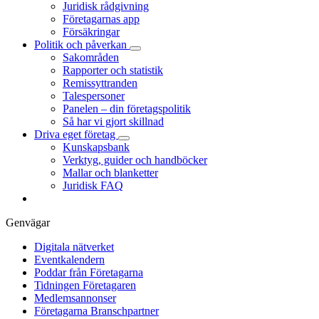
Juridisk rådgivning
Företagarnas app
Försäkringar
Politik och påverkan
Sakområden
Rapporter och statistik
Remissyttranden
Talespersoner
Panelen – din företagspolitik
Så har vi gjort skillnad
Driva eget företag
Kunskapsbank
Verktyg, guider och handböcker
Mallar och blanketter
Juridisk FAQ
Genvägar
Digitala nätverket
Eventkalendern
Poddar från Företagarna
Tidningen Företagaren
Medlemsannonser
Företagarna Branschpartner