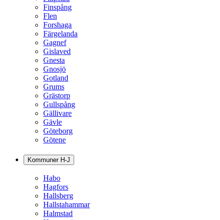
Finspång
Flen
Forshaga
Färgelanda
Gagnef
Gislaved
Gnesta
Gnosjö
Gotland
Grums
Grästorp
Gullspång
Gällivare
Gävle
Göteborg
Götene
Kommuner H-J
Habo
Hagfors
Hallsberg
Hallstahammar
Halmstad