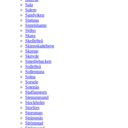
Sala
Salem
Sandviken
Sigtuna
Simrishamn
Sjöbo
Skara
Skellefteå
Skinnskatteberg
Skurup
Skövde
Smedjebacken
Sollefteå
Sollentuna
Solna
Sorsele
Sotenäs
Staffanstorp
Stenungsund
Stockholm
Storfors
Storuman
Strängnäs
Strömstad