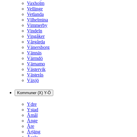
Vaxholm
Vellinge
Vetlanda
Vilhelmina
Vimmerby
Vindeln
Vingåker
Vårgårda
Vänersborg
Vännäs
Värmdö
Värnamo
Västervik
Västerås
Växjö
Kommuner (X) Y-Ö
Ydre
Ystad
Åmål
Ånge
Åre
Årjäng