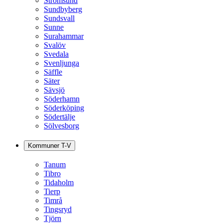
Strömsund
Sundbyberg
Sundsvall
Sunne
Surahammar
Svalöv
Svedala
Svenljunga
Säffle
Säter
Sävsjö
Söderhamn
Söderköping
Södertälje
Sölvesborg
Kommuner T-V
Tanum
Tibro
Tidaholm
Tierp
Timrå
Tingsryd
Tjörn