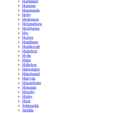
Hammarö
Haninge
Haparanda
Heby
Hedemora
Helsingborg
Herrljunga
Hjo
Hofors
Huddinge
Hudiksvall
Hultsfred
Hylte
Håbo
Hällefors
Härjedalen
Härnösand
Härryda
Hässleholm
Höganäs
Högsby
Hörby
Höör
Jokkmokk
Järfälla