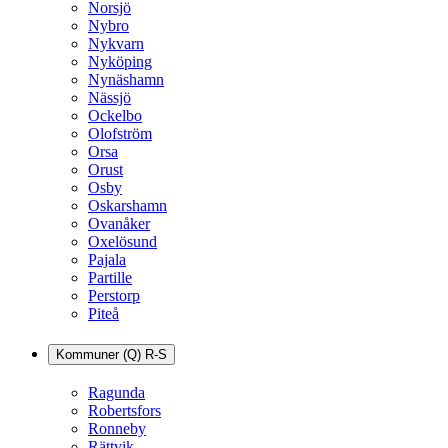
Norsjö
Nybro
Nykvarn
Nyköping
Nynäshamn
Nässjö
Ockelbo
Olofström
Orsa
Orust
Osby
Oskarshamn
Ovanåker
Oxelösund
Pajala
Partille
Perstorp
Piteå
Kommuner (Q) R-S
Ragunda
Robertsfors
Ronneby
Rättvik