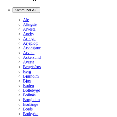
Kommuner A-C
Ale
Alingsås
Alvesta
Aneby
Arboga
Arjeplog
Arvidsjaur
Arvika
Askersund
Avesta
Bengtsfors
Berg
Bjurholm
Bjuv
Boden
Bollebygd
Bollnäs
Borgholm
Borlänge
Borås
Botkyrka