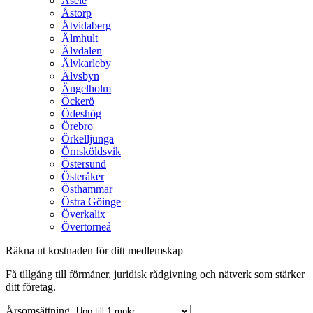
Åsele
Åstorp
Åtvidaberg
Älmhult
Älvdalen
Älvkarleby
Älvsbyn
Ängelholm
Öckerö
Ödeshög
Örebro
Örkelljunga
Örnsköldsvik
Östersund
Österåker
Östhammar
Östra Göinge
Överkalix
Övertorneå
Räkna ut kostnaden för ditt medlemskap
Få tillgång till förmåner, juridisk rådgivning och nätverk som stärker
ditt företag.
Årsomsättning