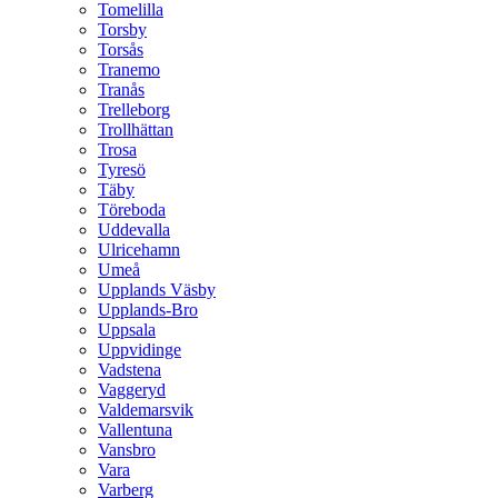
Tomelilla
Torsby
Torsås
Tranemo
Tranås
Trelleborg
Trollhättan
Trosa
Tyresö
Täby
Töreboda
Uddevalla
Ulricehamn
Umeå
Upplands Väsby
Upplands-Bro
Uppsala
Uppvidinge
Vadstena
Vaggeryd
Valdemarsvik
Vallentuna
Vansbro
Vara
Varberg