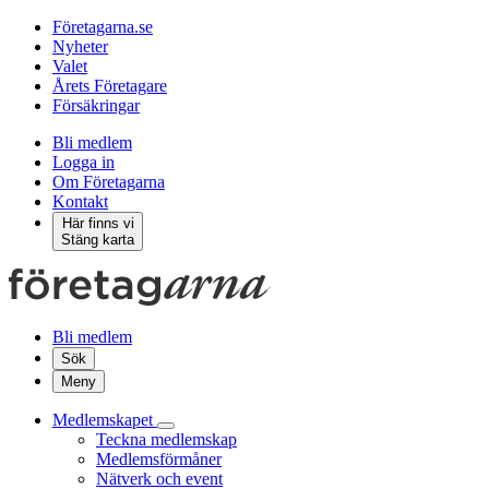
Företagarna.se
Nyheter
Valet
Årets Företagare
Försäkringar
Bli medlem
Logga in
Om Företagarna
Kontakt
Här finns vi
Stäng karta
Bli medlem
Sök
Meny
Medlemskapet
Teckna medlemskap
Medlemsförmåner
Nätverk och event