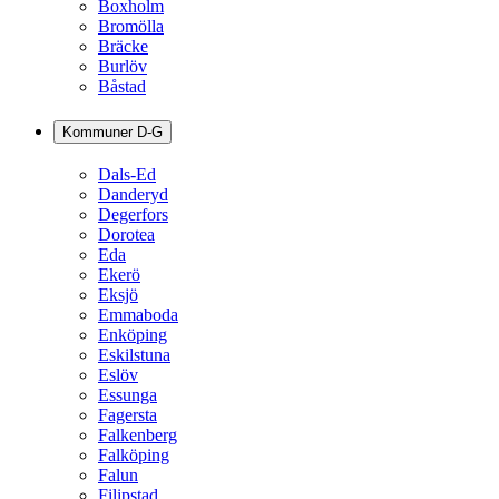
Boxholm
Bromölla
Bräcke
Burlöv
Båstad
Kommuner D-G
Dals-Ed
Danderyd
Degerfors
Dorotea
Eda
Ekerö
Eksjö
Emmaboda
Enköping
Eskilstuna
Eslöv
Essunga
Fagersta
Falkenberg
Falköping
Falun
Filipstad