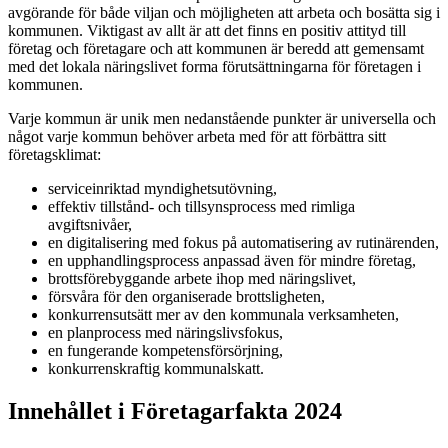
avgörande för både viljan och möjligheten att arbeta och bosätta sig i
kommunen. Viktigast av allt är att det finns en positiv attityd till
företag och företagare och att kommunen är beredd att gemensamt
med det lokala näringslivet forma förutsättningarna för företagen i
kommunen.
Varje kommun är unik men nedanstående punkter är universella och
något varje kommun behöver arbeta med för att förbättra sitt
företagsklimat:
serviceinriktad myndighetsutövning,
effektiv tillstånd- och tillsynsprocess med rimliga
avgiftsnivåer,
en digitalisering med fokus på automatisering av rutinärenden,
en upphandlingsprocess anpassad även för mindre företag,
brottsförebyggande arbete ihop med näringslivet,
försvåra för den organiserade brottsligheten,
konkurrensutsätt mer av den kommunala verksamheten,
en planprocess med näringslivsfokus,
en fungerande kompetensförsörjning,
konkurrenskraftig kommunalskatt.
Innehållet i Företagarfakta 2024