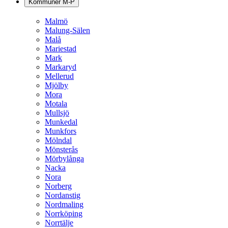
Kommuner M-P
Malmö
Malung-Sälen
Malå
Mariestad
Mark
Markaryd
Mellerud
Mjölby
Mora
Motala
Mullsjö
Munkedal
Munkfors
Mölndal
Mönsterås
Mörbylånga
Nacka
Nora
Norberg
Nordanstig
Nordmaling
Norrköping
Norrtälje