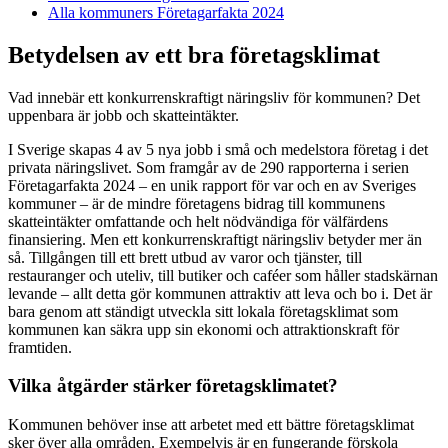
Alla kommuners Företagarfakta 2024
Betydelsen av ett bra företagsklimat
Vad innebär ett konkurrenskraftigt näringsliv för kommunen? Det
uppenbara är jobb och skatteintäkter.
I Sverige skapas 4 av 5 nya jobb i små och medelstora företag i det
privata näringslivet. Som framgår av de 290 rapporterna i serien
Företagarfakta 2024 – en unik rapport för var och en av Sveriges
kommuner – är de mindre företagens bidrag till kommunens
skatteintäkter omfattande och helt nödvändiga för välfärdens
finansiering. Men ett konkurrenskraftigt näringsliv betyder mer än
så. Tillgången till ett brett utbud av varor och tjänster, till
restauranger och uteliv, till butiker och caféer som håller stadskärnan
levande – allt detta gör kommunen attraktiv att leva och bo i. Det är
bara genom att ständigt utveckla sitt lokala företagsklimat som
kommunen kan säkra upp sin ekonomi och attraktionskraft för
framtiden.
Vilka åtgärder stärker företagsklimatet?
Kommunen behöver inse att arbetet med ett bättre företagsklimat
sker över alla områden. Exempelvis är en fungerande förskola