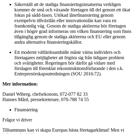
Säkerställ att de statliga finansieringsinsatserna verkligen
kommer de små och växande företagen till del genom ett ökat
fokus på sådd-fasen. Utökad lånefinansiering genom
exempelvis tillväxtlån eller innovationslån kan vara en
framkomlig väg. Genom de statliga aktörerna bör företagen
även i högre grad informeras om vilken finansiering som finns
tillgänglig genom de statliga aktörerna och EU eller genom
andra alternativa finansieringskällor.
Ett modernt välfärdssamhälle måste värna individers och
företagares möjligheter att frigöra sig från tidigare problem
och svårigheter. Regeringen bör därför gå vidare med
förslagen till förenklat rekonstruktionsförfarande i den s.k.
Entreprenörskapsutredningen (SOU 2016:72).
Mer information:
Daniel Wiberg, chefsekonom, 072-077 82 33
Hannes Mård, pressekreterare, 070-788 74 55
Finansiering
Frågor vi driver
Tillsammans kan vi skapa Europas bästa företagarklimat! Men vi