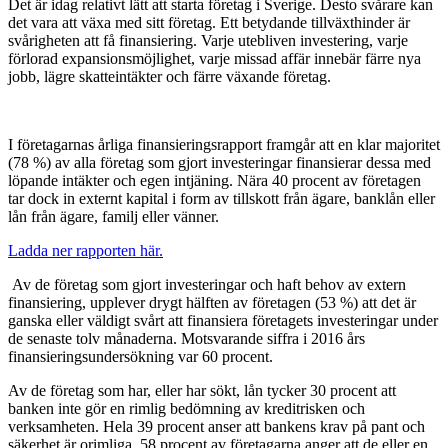
Det är idag relativt lätt att starta företag i Sverige. Desto svårare kan
det vara att växa med sitt företag. Ett betydande tillväxthinder är
svårigheten att få finansiering. Varje utebliven investering, varje
förlorad expansionsmöjlighet, varje missad affär innebär färre nya
jobb, lägre skatteintäkter och färre växande företag.
I företagarnas årliga finansieringsrapport framgår att en klar majoritet
(78 %) av alla företag som gjort investeringar finansierar dessa med
löpande intäkter och egen intjäning. Nära 40 procent av företagen
tar dock in externt kapital i form av tillskott från ägare, banklån eller
lån från ägare, familj eller vänner.
Ladda ner rapporten här.
Av de företag som gjort investeringar och haft behov av extern
finansiering, upplever drygt hälften av företagen (53 %) att det är
ganska eller väldigt svårt att finansiera företagets investeringar under
de senaste tolv månaderna. Motsvarande siffra i 2016 års
finansieringsundersökning var 60 procent.
Av de företag som har, eller har sökt, lån tycker 30 procent att
banken inte gör en rimlig bedömning av kreditrisken och
verksamheten. Hela 39 procent anser att bankens krav på pant och
säkerhet är orimliga. 58 procent av företagarna anger att de eller en