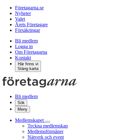
Företagarna.se
Nyheter
Valet
Årets Företagare
Försäkringar
Bli medlem
Logga in
Om Företagarna
Kontakt
Här finns vi
Stäng karta
Bli medlem
Sök
Meny
Medlemskapet
Teckna medlemskap
Medlemsförmåner
Nätverk och event