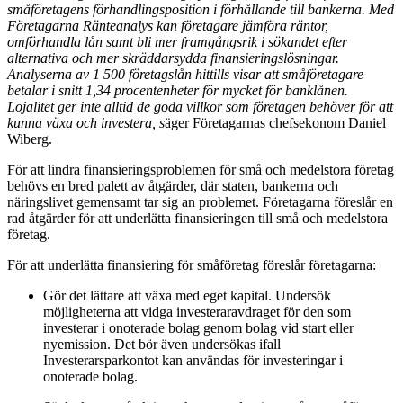
småföretagens förhandlingsposition i förhållande till bankerna. Med
Företagarna Ränteanalys kan företagare jämföra räntor,
omförhandla lån samt bli mer framgångsrik i sökandet efter
alternativa och mer skräddarsydda finansieringslösningar.
Analyserna av 1 500 företagslån hittills visar att småföretagare
betalar i snitt 1,34 procentenheter för mycket för banklånen.
Lojalitet ger inte alltid de goda villkor som företagen behöver för att
kunna växa och investera, s
äger Företagarnas chefsekonom Daniel
Wiberg.
För att lindra finansieringsproblemen för små och medelstora företag
behövs en bred palett av åtgärder, där staten, bankerna och
näringslivet gemensamt tar sig an problemet. Företagarna föreslår en
rad åtgärder för att underlätta finansieringen till små och medelstora
företag.
För att underlätta finansiering för småföretag föreslår företagarna:
Gör det lättare att växa med eget kapital. Undersök
möjligheterna att vidga investeraravdraget för den som
investerar i onoterade bolag genom bolag vid start eller
nyemission. Det bör även undersökas ifall
Investerarsparkontot kan användas för investeringar i
onoterade bolag.