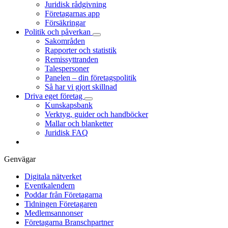
Juridisk rådgivning
Företagarnas app
Försäkringar
Politik och påverkan
Sakområden
Rapporter och statistik
Remissyttranden
Talespersoner
Panelen – din företagspolitik
Så har vi gjort skillnad
Driva eget företag
Kunskapsbank
Verktyg, guider och handböcker
Mallar och blanketter
Juridisk FAQ
Genvägar
Digitala nätverket
Eventkalendern
Poddar från Företagarna
Tidningen Företagaren
Medlemsannonser
Företagarna Branschpartner