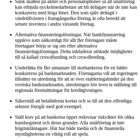
Sänk skatten på aktier och personaloptioner så att småföretag
kan erbjuda nyckelmedarbetare att bli delägare när de inte kan
konkurrera med höga löner. Den som själv deltagit i
värdetillväxten i framgångsrika företag är ofta beredd att
senare investera i andra växande företag.
Alternativa finansieringslösningar. När bankfinansiering
upplevs som oåtkomligt för allt fler företagare måste
företagare börja se sig om efter alternativa
finansieringslösningar. Detta inkluderar utökade möjligheter
till så kallad crowdfunding och crowdlending.
Underlätta för fler utmanare till storbankerna för en bättre
konkurrens på bankmarknaden. Företagarna vill att regeringen
tillsätter en utredning för att se över etableringshinder på den
svenska bankmarknaden, utredningen bör även ta ställning till
regionala förutsättningar för kreditgivningen.
Säkerställ att betaltiderna kortas och se till att den offentliga
sektorn föregår med gott exempel.
Ställ krav på att bankerna öppet redovisar riskvikter för olika
kundsegment och deras grunder. Alla småföretag är inte
högrisklåntagare. Här har både media och de finansiella
myndigheterna en viktig roll att spela.