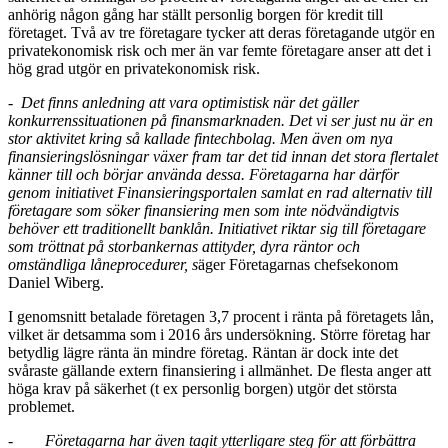
anhörig någon gång har ställt personlig borgen för kredit till
företaget. Två av tre företagare tycker att deras företagande utgör en
privatekonomisk risk och mer än var femte företagare anser att det i
hög grad utgör en privatekonomisk risk.
-
Det finns anledning att vara optimistisk när det gäller
konkurrenssituationen på finansmarknaden. Det vi ser just nu är en
stor aktivitet kring så kallade fintechbolag. Men även om nya
finansieringslösningar växer fram tar det tid innan det stora flertalet
känner till och börjar använda dessa. Företagarna har därför
genom initiativet Finansieringsportalen samlat en rad alternativ till
företagare som söker finansiering men som inte nödvändigtvis
behöver ett traditionellt banklån. Initiativet riktar sig till företagare
som tröttnat på storbankernas attityder, dyra räntor och
omständliga låneprocedurer, s
äger Företagarnas chefsekonom
Daniel Wiberg.
I genomsnitt betalade företagen 3,7 procent i ränta på företagets lån,
vilket är detsamma som i 2016 års undersökning. Större företag har
betydlig lägre ränta än mindre företag. Räntan är dock inte det
svåraste gällande extern finansiering i allmänhet. De flesta anger att
höga krav på säkerhet (t ex personlig borgen) utgör det största
problemet.
-
Företagarna har även tagit ytterligare steg för att förbättra