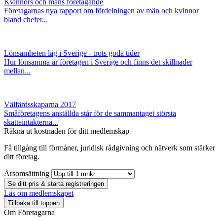
Kvinnors och mäns företagande
Företagarnas nya rapport om fördelningen av män och kvinnor
bland chefer...
Lönsamheten låg i Sverige - trots goda tider
Hur lönsamma är företagen i Sverige och finns det skillnader
mellan...
Välfärdsskaparna 2017
Småföretagens anställda står för de sammantaget största
skatteintäkterna...
Räkna ut kostnaden för ditt medlemskap
Få tillgång till förmåner, juridisk rådgivning och nätverk som stärker
ditt företag.
Årsomsättning
Se ditt pris & starta registreringen
Läs om medlemskapet
Tillbaka till toppen
Om Företagarna