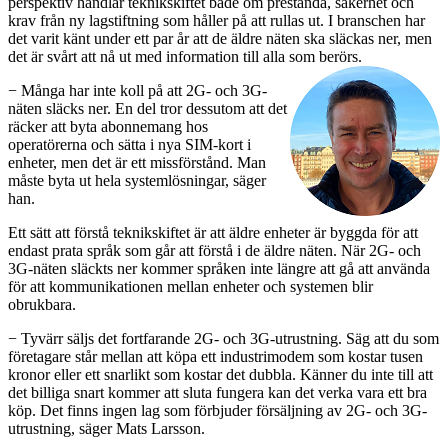
perspektiv handlar teknikskiftet både om prestanda, säkerhet och
krav från ny lagstiftning som håller på att rullas ut. I branschen har
det varit känt under ett par år att de äldre näten ska släckas ner, men
det är svårt att nå ut med information till alla som berörs.
− Många har inte koll på att 2G- och 3G-
näten släcks ner. En del tror dessutom att det
räcker att byta abonnemang hos
operatörerna och sätta i nya SIM-kort i
enheter, men det är ett missförstånd. Man
måste byta ut hela systemlösningar, säger
han.
Ett sätt att förstå teknikskiftet är att äldre enheter är byggda för att
endast prata språk som går att förstå i de äldre näten. När 2G- och
3G-näten släckts ner kommer språken inte längre att gå att använda
för att kommunikationen mellan enheter och systemen blir
obrukbara.
− Tyvärr säljs det fortfarande 2G- och 3G-utrustning. Säg att du som
företagare står mellan att köpa ett industrimodem som kostar tusen
kronor eller ett snarlikt som kostar det dubbla. Känner du inte till att
det billiga snart kommer att sluta fungera kan det verka vara ett bra
köp. Det finns ingen lag som förbjuder försäljning av 2G- och 3G-
utrustning, säger Mats Larsson.