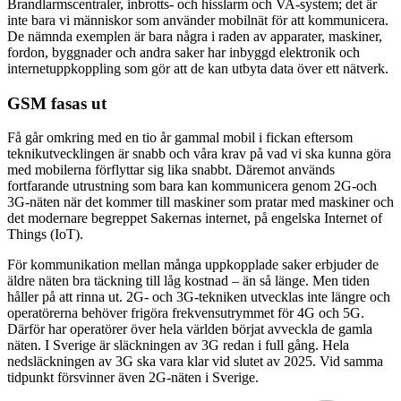
Brandlarmscentraler, inbrotts- och hisslarm och VA-system; det är
inte bara vi människor som använder mobilnät för att kommunicera.
De nämnda exemplen är bara några i raden av apparater, maskiner,
fordon, byggnader och andra saker har inbyggd elektronik och
internetuppkoppling som gör att de kan utbyta data över ett nätverk.
GSM fasas ut
Få går omkring med en tio år gammal mobil i fickan eftersom
teknikutvecklingen är snabb och våra krav på vad vi ska kunna göra
med mobilerna förflyttar sig lika snabbt. Däremot används
fortfarande utrustning som bara kan kommunicera genom 2G-och
3G-näten när det kommer till maskiner som pratar med maskiner och
det modernare begreppet Sakernas internet, på engelska Internet of
Things (IoT).
För kommunikation mellan många uppkopplade saker erbjuder de
äldre näten bra täckning till låg kostnad – än så länge. Men tiden
håller på att rinna ut. 2G- och 3G-tekniken utvecklas inte längre och
operatörerna behöver frigöra frekvensutrymmet för 4G och 5G.
Därför har operatörer över hela världen börjat avveckla de gamla
näten. I Sverige är släckningen av 3G redan i full gång. Hela
nedsläckningen av 3G ska vara klar vid slutet av 2025. Vid samma
tidpunkt försvinner även 2G-näten i Sverige.