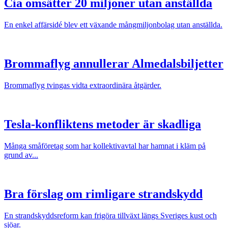
Cia omsätter 20 miljoner utan anställda
En enkel affärsidé blev ett växande mångmiljonbolag utan anställda.
Brommaflyg annullerar Almedalsbiljetter
Brommaflyg tvingas vidta extraordinära åtgärder.
Tesla-konfliktens metoder är skadliga
Många småföretag som har kollektivavtal har hamnat i kläm på
grund av...
Bra förslag om rimligare strandskydd
En strandskyddsreform kan frigöra tillväxt längs Sveriges kust och
sjöar.