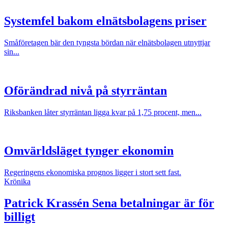
Systemfel bakom elnätsbolagens priser
Småföretagen bär den tyngsta bördan när elnätsbolagen utnyttjar
sin...
Oförändrad nivå på styrräntan
Riksbanken låter styrräntan ligga kvar på 1,75 procent, men...
Omvärldsläget tynger ekonomin
Regeringens ekonomiska prognos ligger i stort sett fast.
Krönika
Patrick Krassén
Sena betalningar är för
billigt