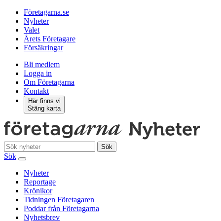
Företagarna.se
Nyheter
Valet
Årets Företagare
Försäkringar
Bli medlem
Logga in
Om Företagarna
Kontakt
Här finns vi
Stäng karta
Sök
Sök
Nyheter
Reportage
Krönikor
Tidningen Företagaren
Poddar från Företagarna
Nyhetsbrev