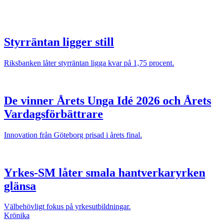
Styrräntan ligger still
Riksbanken låter styrräntan ligga kvar på 1,75 procent.
De vinner Årets Unga Idé 2026 och Årets
Vardagsförbättrare
Innovation från Göteborg prisad i årets final.
Yrkes-SM låter smala hantverkaryrken
glänsa
Välbehövligt fokus på yrkesutbildningar.
Krönika