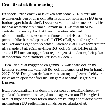
Ecall är särskilt utmaning
En speciell problematik är tekniken som sedan 2018 sitter i alla
nytillverkade personbilar och lätta nyttofordon som säljs i EU (nya
fordonstyper från det året). Dessa ska vara utrustade med eCall. Det
innebär att fordonet skickar automatiska 112-samtal till SOS-
centralen vid en olycka. Det finns bilar utrustade med
nödkommunikationssystem som fungerar med 4G och flera
premiumbilar har tredjeparts-eCall (TPS eCall) som först går till
biltillverkarens egna servicecenter. Däremot vilar EU-regelverket för
närvarande på att eCall använder 2G- och 3G-nät. Därför pågår
arbete i EU med att uppgradera regleringen så att den explicit pekar
ut modernare mobilnätstekniker som 4G och 5G.
− Ecall från bilar bygger på en gammal 2G-standard och en ny
kommer troligen inte vara helt löst och implementerad förrän framåt
2027–2028. Det gör att det kan vara så att myndigheterna behöver
kräva att en operatör håller liv i sitt gamla nät ändå, säger Mats
Larsson
.
Ecall-problematiken ska dock inte ses som att nedsläckningen av
gamla nät kommer att sättas på undantag. Även om EU:s regler i
bilfallet utgör ett hinder för en snabb omställning är det desto större
momentum i EU-regleringen som driver på teknikskiftet.