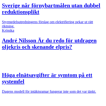
Sverige når förnybartmålen utan dubbel
reduktionsplikt
Styrmedelsutredningens förslag om elektrifiering pekar ut rätt
riktning.
Krönika
André Nilsson
Är du redo för utdragen
oljekris och skenande elpris?
Höga elnätsavgifter är symtom på ett
systemfel
Dagens modell för intäktsramar fungerar inte som det var tänkt.