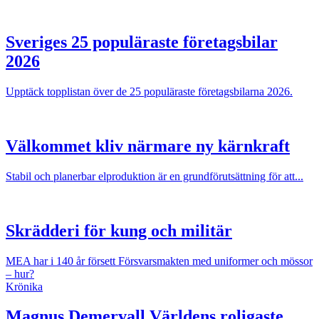
Sveriges 25 populäraste företagsbilar
2026
Upptäck topplistan över de 25 populäraste företagsbilarna 2026.
Välkommet kliv närmare ny kärnkraft
Stabil och planerbar elproduktion är en grundförutsättning för att...
Skrädderi för kung och militär
MEA har i 140 år försett Försvarsmakten med uniformer och mössor
– hur?
Krönika
Magnus Demervall
Världens roligaste