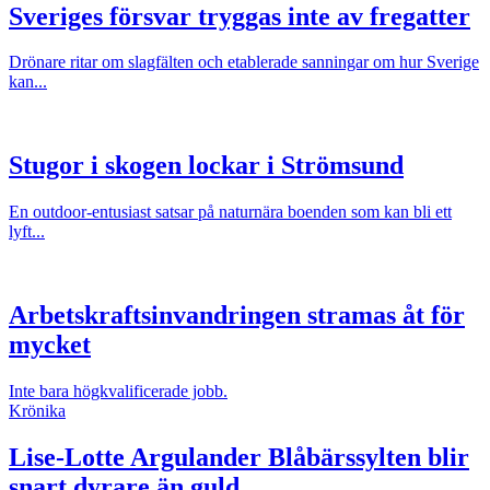
Sveriges försvar tryggas inte av fregatter
Drönare ritar om slagfälten och etablerade sanningar om hur Sverige
kan...
Stugor i skogen lockar i Strömsund
En outdoor-entusiast satsar på naturnära boenden som kan bli ett
lyft...
Arbetskraftsinvandringen stramas åt för
mycket
Inte bara högkvalificerade jobb.
Krönika
Lise-Lotte Argulander
Blåbärssylten blir
snart dyrare än guld