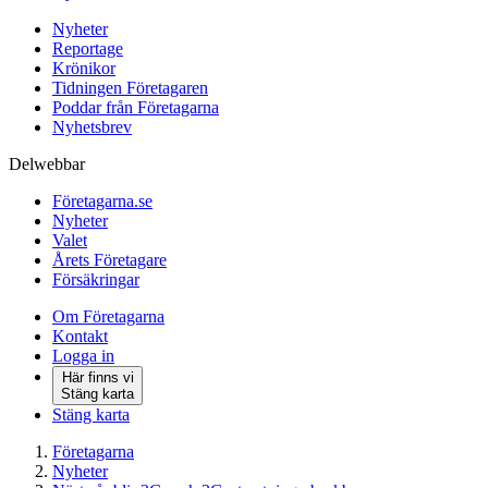
Nyheter
Reportage
Krönikor
Tidningen Företagaren
Poddar från Företagarna
Nyhetsbrev
Delwebbar
Företagarna.se
Nyheter
Valet
Årets Företagare
Försäkringar
Om Företagarna
Kontakt
Logga in
Här finns vi
Stäng karta
Stäng karta
Företagarna
Nyheter