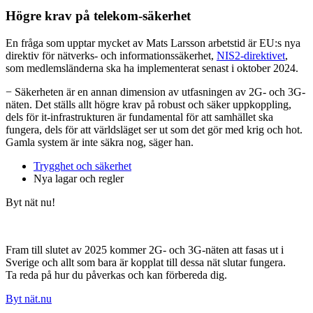
Högre krav på telekom-säkerhet
En fråga som upptar mycket av Mats Larsson arbetstid är EU:s nya
direktiv för nätverks- och informationssäkerhet,
NIS2-direktivet
,
som medlemsländerna ska ha implementerat senast i oktober 2024.
− Säkerheten är en annan dimension av utfasningen av 2G- och 3G-
näten. Det ställs allt högre krav på robust och säker uppkoppling,
dels för it-infrastrukturen är fundamental för att samhället ska
fungera, dels för att världsläget ser ut som det gör med krig och hot.
Gamla system är inte säkra nog, säger han.
Trygghet och säkerhet
Nya lagar och regler
Byt nät nu!
Fram till slutet av 2025 kommer 2G- och 3G-näten att fasas ut i
Sverige och allt som bara är kopplat till dessa nät slutar fungera.
Ta reda på hur du påverkas och kan förbereda dig.
Byt nät.nu