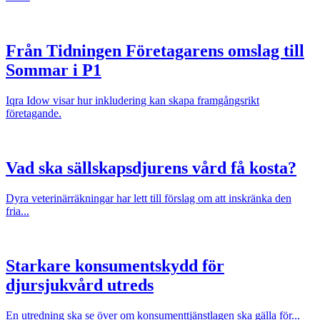
Från Tidningen Företagarens omslag till
Sommar i P1
Iqra Idow visar hur inkludering kan skapa framgångsrikt
företagande.
Vad ska sällskapsdjurens vård få kosta?
Dyra veterinärräkningar har lett till förslag om att inskränka den
fria...
Starkare konsumentskydd för
djursjukvård utreds
En utredning ska se över om konsumenttjänstlagen ska gälla för...