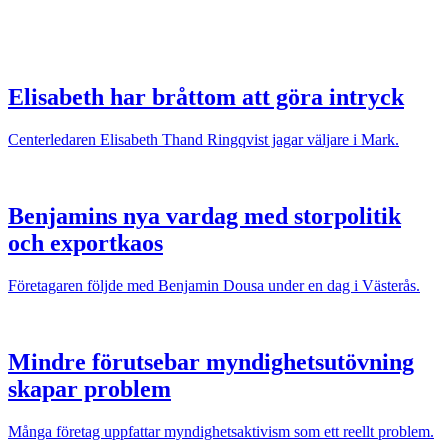
Elisabeth har bråttom att göra intryck
Centerledaren Elisabeth Thand Ringqvist jagar väljare i Mark.
Benjamins nya vardag med storpolitik
och exportkaos
Företagaren följde med Benjamin Dousa under en dag i Västerås.
Mindre förutsebar myndighetsutövning
skapar problem
Många företag uppfattar myndighetsaktivism som ett reellt problem.