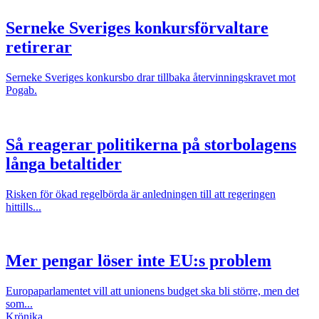
Serneke Sveriges konkursförvaltare
retirerar
Serneke Sveriges konkursbo drar tillbaka återvinningskravet mot
Pogab.
Så reagerar politikerna på storbolagens
långa betaltider
Risken för ökad regelbörda är anledningen till att regeringen
hittills...
Mer pengar löser inte EU:s problem
Europaparlamentet vill att unionens budget ska bli större, men det
som...
Krönika