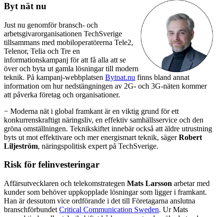
Byt nät nu
Just nu genomför bransch- och
arbetsgivarorganisationen TechSverige
tillsammans med mobiloperatörerna Tele2,
Telenor, Telia och Tre en
informationskampanj för att få alla att se
över och byta ut gamla lösningar till modern
teknik. På kampanj-webbplatsen
Bytnat.nu
finns bland annat
information om hur nedstängningen av 2G- och 3G-näten kommer
att påverka företag och organisationer.
− Moderna nät i global framkant är en viktig grund för ett
konkurrenskraftigt näringsliv, en effektiv samhällsservice och den
gröna omställningen. Teknikskiftet innebär också att äldre utrustning
byts ut mot effektivare och mer energismart teknik, säger
Robert
Liljeström
, näringspolitisk expert på TechSverige.
Risk för felinvesteringar
Affärsutvecklaren och telekomstrategen
Mats Larsson
arbetar med
kunder som behöver uppkopplade lösningar som ligger i framkant.
Han är dessutom vice ordförande i det till Företagarna anslutna
branschförbundet
Critical Communication Sweden
. Ur Mats