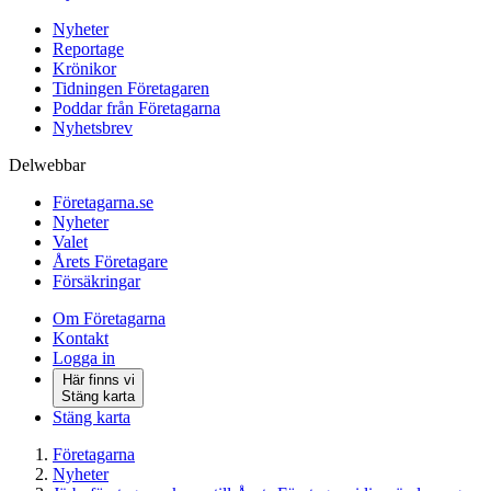
Nyheter
Reportage
Krönikor
Tidningen Företagaren
Poddar från Företagarna
Nyhetsbrev
Delwebbar
Företagarna.se
Nyheter
Valet
Årets Företagare
Försäkringar
Om Företagarna
Kontakt
Logga in
Här finns vi
Stäng karta
Stäng karta
Företagarna
Nyheter