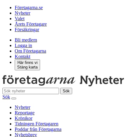
Företagarna.se
Nyheter
Valet
Årets Företagare
Försäkringar
Bli medlem
Logga in
Om Företagarna
Kontakt
Här finns vi
Stäng karta
Sök
Sök
Nyheter
Reportage
Krönikor
Tidningen Företagaren
Poddar från Företagarna
Nyhetsbrev