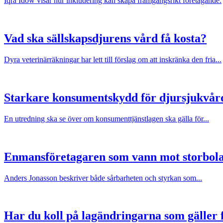
Iqra Idow visar hur inkludering kan skapa framgångsrikt företagande.
Vad ska sällskapsdjurens vård få kosta?
Dyra veterinärräkningar har lett till förslag om att inskränka den fria...
Starkare konsumentskydd för djursjukvår
En utredning ska se över om konsumenttjänstlagen ska gälla för...
Enmansföretagaren som vann mot storbol
Anders Jonasson beskriver både sårbarheten och styrkan som...
Har du koll på lagändringarna som gäller f