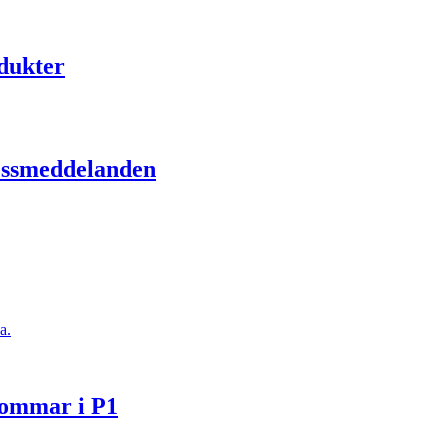
odukter
ressmeddelanden
a.
Sommar i P1