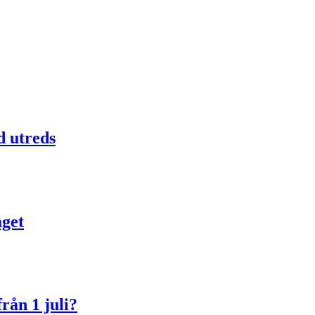
d utreds
aget
rån 1 juli?