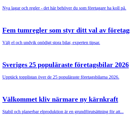
Nya lagar och regler - det här behöver du som företagare ha koll på.
Fem tumregler som styr ditt val av företag
Välj el och undvik onödigt stora bilar, experten tipsar.
Sveriges 25 populäraste företagsbilar 2026
Upptäck topplistan över de 25 populäraste företagsbilarna 2026.
Välkommet kliv närmare ny kärnkraft
Stabil och planerbar elproduktion är en grundförutsättning för att...