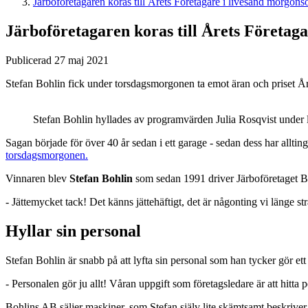
Järboföretagaren koras till Årets Företagare i livesänd morgons
Järboföretagaren koras till Årets Företag
Publicerad 27 maj 2021
Stefan Bohlin fick under torsdagsmorgonen ta emot äran och priset Å
Stefan Bohlin hyllades av programvärden Julia Rosqvist unde
Sagan började för över 40 år sedan i ett garage - sedan dess har allt
torsdagsmorgonen.
Vinnaren blev
Stefan Bohlin
som sedan 1991 driver Järboföretaget 
- Jättemycket tack! Det känns jättehäftigt, det är någonting vi länge st
Hyllar sin personal
Stefan Bohlin är snabb på att lyfta sin personal som han tycker gör ett
- Personalen gör ju allt! Våran uppgift som företagsledare är att hitt
Bohlins AB säljer maskiner, som Stefan själv lite skämtsamt beskriver