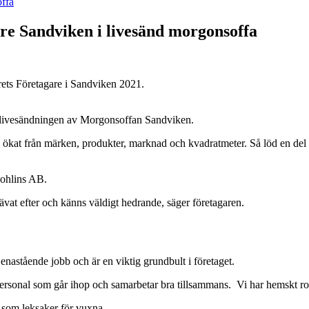
offa
are Sandviken i livesänd morgonsoffa
rets Företagare i Sandviken 2021.
r livesändningen av Morgonsoffan Sandviken.
ing ökat från märken, produkter, marknad och kvadratmeter. Så löd en de
Bohlins AB.
rävat efter och känns väldigt hedrande, säger företagaren.
 enastående jobb och är en viktig grundbult i företaget.
a personal som går ihop och samarbetar bra tillsammans. Vi har hemskt ro
 som leksaker för vuxna.