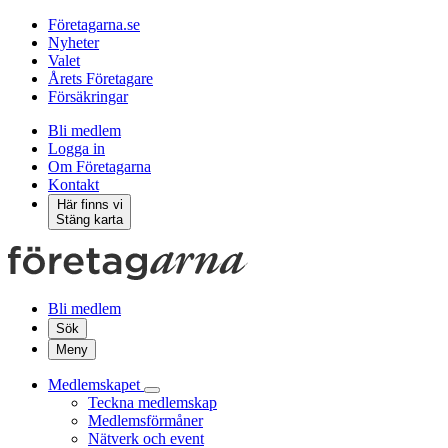
Företagarna.se
Nyheter
Valet
Årets Företagare
Försäkringar
Bli medlem
Logga in
Om Företagarna
Kontakt
Här finns vi
Stäng karta
Bli medlem
Sök
Meny
Medlemskapet
Teckna medlemskap
Medlemsförmåner
Nätverk och event