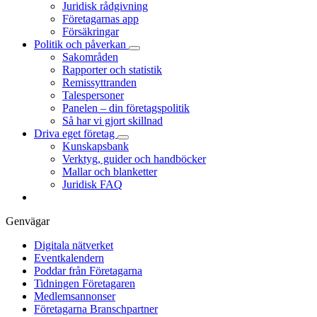
Juridisk rådgivning
Företagarnas app
Försäkringar
Politik och påverkan
Sakområden
Rapporter och statistik
Remissyttranden
Talespersoner
Panelen – din företagspolitik
Så har vi gjort skillnad
Driva eget företag
Kunskapsbank
Verktyg, guider och handböcker
Mallar och blanketter
Juridisk FAQ
Genvägar
Digitala nätverket
Eventkalendern
Poddar från Företagarna
Tidningen Företagaren
Medlemsannonser
Företagarna Branschpartner