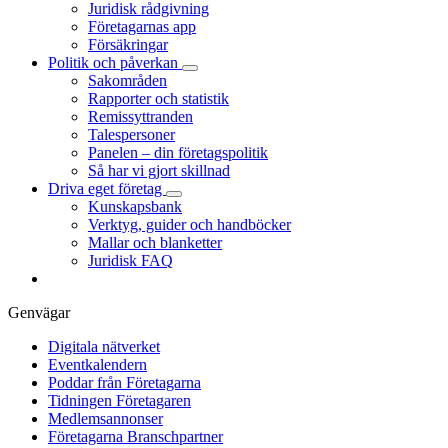
Juridisk rådgivning
Företagarnas app
Försäkringar
Politik och påverkan
Sakområden
Rapporter och statistik
Remissyttranden
Talespersoner
Panelen – din företagspolitik
Så har vi gjort skillnad
Driva eget företag
Kunskapsbank
Verktyg, guider och handböcker
Mallar och blanketter
Juridisk FAQ
Genvägar
Digitala nätverket
Eventkalendern
Poddar från Företagarna
Tidningen Företagaren
Medlemsannonser
Företagarna Branschpartner