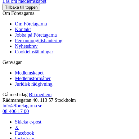
Läs om medlemskapet
Tillbaka till toppen
Om Företagarna
Om Företagarna
Kontakt
Jobba på Företagarna
Personuppgiftshantering
Nyhetsbrev
Cookieinställningar
Genvägar
Medlemskapet
Medlemsförmåner
Juridisk rådgivning
Gå med idag
Bli medlem
Rådmansgatan 40, 113 57 Stockholm
info@foretagarna.se
08-406 17 00
Skicka e-post
X
Facebook
Instagram