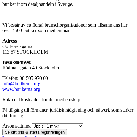
butiker inom detaljhandeln i Sverige.
Vi består av ett flertal branschorganisationer som tillsammans har
över 4500 butiker som medlemmar.
Adress
c/o Företagarna
113 57 STOCKHOLM
Besöksadress:
Rådmansgatan 40 Stockholm
Telefon: 08-505 970 00
info@butikerna.org
www.butikerna.org
Räkna ut kostnaden för ditt medlemskap
Få tillgång till förmåner, juridisk rådgivning och nätverk som stärker
ditt företag.
Årsomsättning
Se ditt pris & starta registreringen