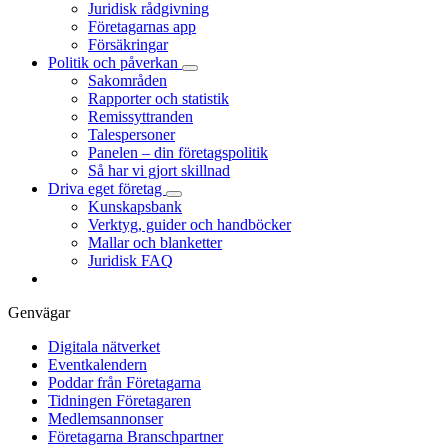
Juridisk rådgivning
Företagarnas app
Försäkringar
Politik och påverkan
Sakområden
Rapporter och statistik
Remissyttranden
Talespersoner
Panelen – din företagspolitik
Så har vi gjort skillnad
Driva eget företag
Kunskapsbank
Verktyg, guider och handböcker
Mallar och blanketter
Juridisk FAQ
Genvägar
Digitala nätverket
Eventkalendern
Poddar från Företagarna
Tidningen Företagaren
Medlemsannonser
Företagarna Branschpartner