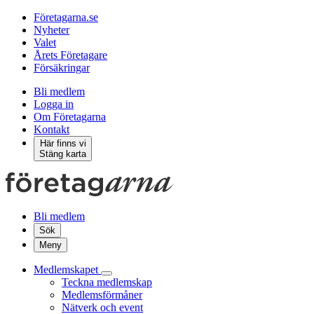
Företagarna.se
Nyheter
Valet
Årets Företagare
Försäkringar
Bli medlem
Logga in
Om Företagarna
Kontakt
Här finns vi
Stäng karta
Bli medlem
Sök
Meny
Medlemskapet
Teckna medlemskap
Medlemsförmåner
Nätverk och event