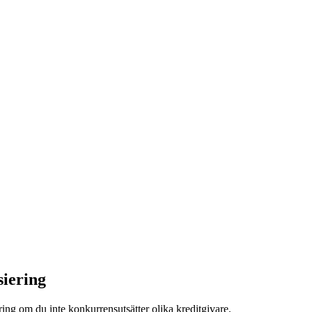
siering
iering om du inte konkurrensutsätter olika kreditgivare.