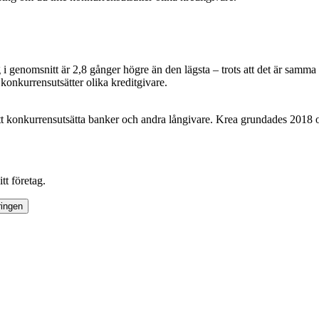
g i genomsnitt är 2,8 gånger högre än den lägsta – trots att det är sam
 konkurrensutsätter olika kreditgivare.
 att konkurrensutsätta banker och andra långivare. Krea grundades 2018 oc
tt företag.
ringen