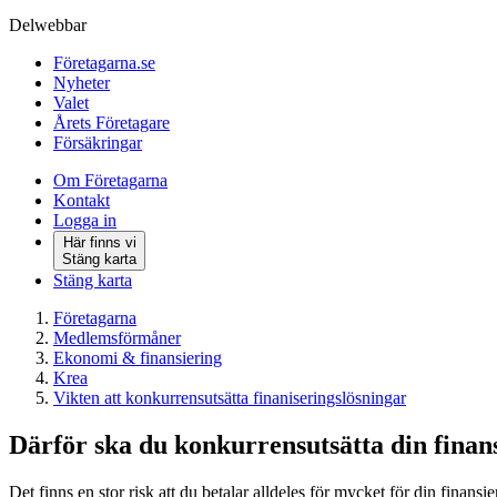
Delwebbar
Företagarna.se
Nyheter
Valet
Årets Företagare
Försäkringar
Om Företagarna
Kontakt
Logga in
Här finns vi
Stäng karta
Stäng karta
Företagarna
Medlemsförmåner
Ekonomi & finansiering
Krea
Vikten att konkurrensutsätta finaniseringslösningar
Därför ska du konkurrensutsätta din finan
Det finns en stor risk att du betalar alldeles för mycket för din finans