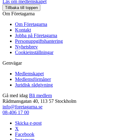
Läs om medlemskapet
Tillbaka till toppen
Om Företagarna
Om Företagarna
Kontakt
Jobba på Företagarna
Personuppgiftshantering
Nyhetsbrev
Cookieinställningar
Genvägar
Medlemskapet
Medlemsförmåner
Juridisk rådgivning
Gå med idag
Bli medlem
Rådmansgatan 40, 113 57 Stockholm
info@foretagarna.se
08-406 17 00
Skicka e-post
X
Facebook
Instagram