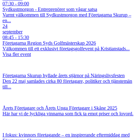
07:30 - 09:00
Sydkustmorgon - Entreprenörer som vågar satsa
Varmt välkommen till Sydkustmorgon med Företagarna Skurup –
en...
24
september
08:45 - 15:30
Företagarna Region Syds Golfmästerskap 2026
Välkommen till ett exklusivt företagsgolfevent på Kristianstads...
Visa fler event
Företagarna Skurup hyllade årets stjärnor på Näringslivsfesten
Den 22 maj samlades cirka 80 företagare, politiker och tjänstemän
till...
Årets Företagare och Årets Unga Företagare i Skåne 2025
Här har vi de lyckliga vinnarna som fick ta emot priser och lovord.
I fokus: kvinnors företagande – en inspirerande eftermiddag med