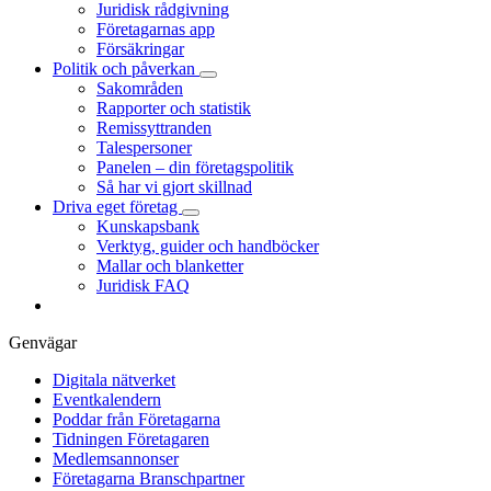
Juridisk rådgivning
Företagarnas app
Försäkringar
Politik och påverkan
Sakområden
Rapporter och statistik
Remissyttranden
Talespersoner
Panelen – din företagspolitik
Så har vi gjort skillnad
Driva eget företag
Kunskapsbank
Verktyg, guider och handböcker
Mallar och blanketter
Juridisk FAQ
Genvägar
Digitala nätverket
Eventkalendern
Poddar från Företagarna
Tidningen Företagaren
Medlemsannonser
Företagarna Branschpartner