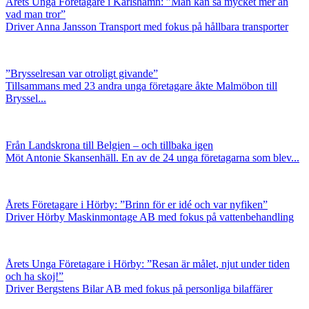
Årets Unga Företagare i Karlshamn: ”Man kan så mycket mer än
vad man tror”
Driver Anna Jansson Transport med fokus på hållbara transporter
”Brysselresan var otroligt givande”
Tillsammans med 23 andra unga företagare åkte Malmöbon till
Bryssel...
Från Landskrona till Belgien – och tillbaka igen
Möt Antonie Skansenhäll. En av de 24 unga företagarna som blev...
Årets Företagare i Hörby: ”Brinn för er idé och var nyfiken”
Driver Hörby Maskinmontage AB med fokus på vattenbehandling
Årets Unga Företagare i Hörby: ”Resan är målet, njut under tiden
och ha skoj!”
Driver Bergstens Bilar AB med fokus på personliga bilaffärer