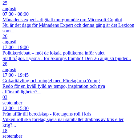
25
augusti
07:30 - 08:00
Månadens expert - digitalt morgonmöte om Microsoft Copilot
Nu är det dags för Månadens Expert och denna gång är det Lexicon
som...
26
augusti
17:00 - 19:00
Politikerdebatt – möt de lokala politikerna inför valet
Ställ frågor. Lyssna - för Skurups framtid! Den 26 augusti bjuder...
28
augusti
17:00 - 19:45
Gokarttävling och mingel med Företagarna Young
Redo för en kväll fylld av tempo, inspiration och nya
affärsmöjligheter?...
03
september
12:00 - 15:30
Från affär till beredskap - företagens roll i kris
Vilken roll ska företag spela när samhället drabbas av kris eller
krig?...
18
september