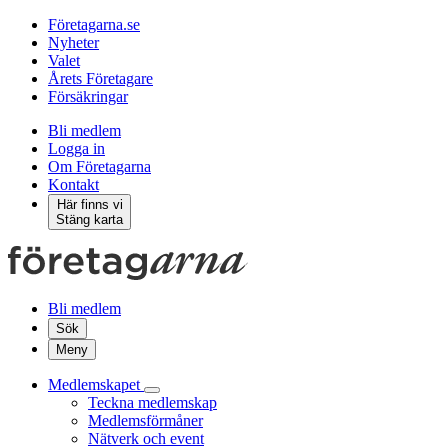
Företagarna.se
Nyheter
Valet
Årets Företagare
Försäkringar
Bli medlem
Logga in
Om Företagarna
Kontakt
Här finns vi
Stäng karta
Bli medlem
Sök
Meny
Medlemskapet
Teckna medlemskap
Medlemsförmåner
Nätverk och event