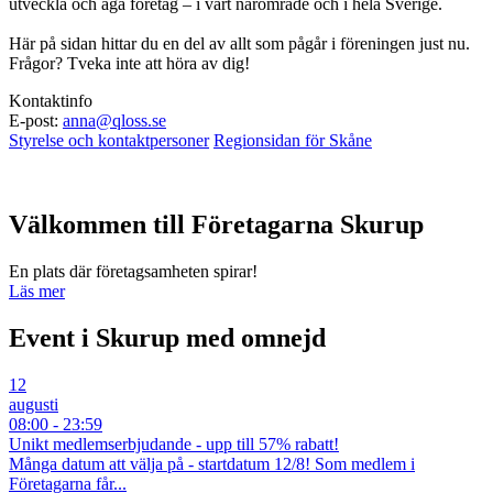
utveckla och äga företag – i vårt närområde och i hela Sverige.
Här på sidan hittar du en del av allt som pågår i föreningen just nu.
Frågor? Tveka inte att höra av dig!
Kontaktinfo
E-post:
anna@qloss.se
Styrelse och kontaktpersoner
Regionsidan för Skåne
Välkommen till Företagarna Skurup
En plats där företagsamheten spirar!
Läs mer
Event i Skurup med omnejd
12
augusti
08:00 - 23:59
Unikt medlemserbjudande - upp till 57% rabatt!
Många datum att välja på - startdatum 12/8! Som medlem i
Företagarna får...