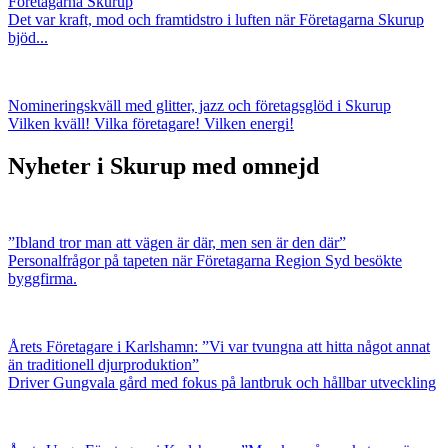
Företagarna Skurup
Det var kraft, mod och framtidstro i luften när Företagarna Skurup
bjöd...
Nomineringskväll med glitter, jazz och företagsglöd i Skurup
Vilken kväll! Vilka företagare! Vilken energi!
Nyheter i Skurup med omnejd
”Ibland tror man att vägen är där, men sen är den där”
Personalfrågor på tapeten när Företagarna Region Syd besökte
byggfirma.
Årets Företagare i Karlshamn: ”Vi var tvungna att hitta något annat
än traditionell djurproduktion”
Driver Gungvala gård med fokus på lantbruk och hållbar utveckling