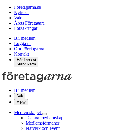
Företagarna.se
Nyheter
Valet
Årets Företagare
Försäkringar
Bli medlem
Logga in
Om Företagarna
Kontakt
Här finns vi
Stäng karta
Bli medlem
Sök
Meny
Medlemskapet
Teckna medlemskap
Medlemsförmåner
Nätverk och event