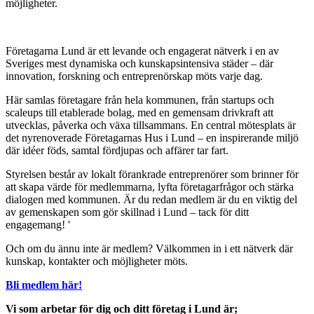
möjligheter.
Företagarna Lund är ett levande och engagerat nätverk i en av
Sveriges mest dynamiska och kunskapsintensiva städer – där
innovation, forskning och entreprenörskap möts varje dag.
Här samlas företagare från hela kommunen, från startups och
scaleups till etablerade bolag, med en gemensam drivkraft att
utvecklas, påverka och växa tillsammans. En central mötesplats är
det nyrenoverade Företagarnas Hus i Lund – en inspirerande miljö
där idéer föds, samtal fördjupas och affärer tar fart.
Styrelsen består av lokalt förankrade entreprenörer som brinner för
att skapa värde för medlemmarna, lyfta företagarfrågor och stärka
dialogen med kommunen. Är du redan medlem är du en viktig del
av gemenskapen som gör skillnad i Lund – tack för ditt
engagemang! '
Och om du ännu inte är medlem? Välkommen in i ett nätverk där
kunskap, kontakter och möjligheter möts.
Bli medlem här!
Vi som arbetar för dig och ditt företag i Lund är;