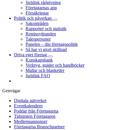
Juridisk rådgivning
Företagarnas app
Försäkringar
Politik och påverkan
Sakområden
Rapporter och statistik
Remissyttranden
Talespersoner
Panelen – din företagspolitik
Så har vi gjort skillnad
Driva eget företag
Kunskapsbank
Verktyg, guider och handböcker
Mallar och blanketter
Juridisk FAQ
Genvägar
Digitala nätverket
Eventkalendern
Poddar från Företagarna
Tidningen Företagaren
Medlemsannonser
Företagarna Branschpartner