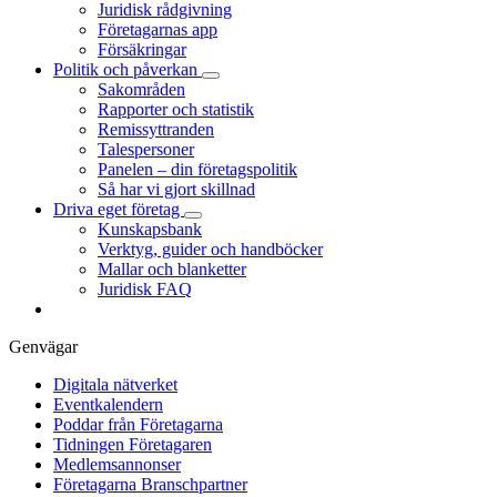
Juridisk rådgivning
Företagarnas app
Försäkringar
Politik och påverkan
Sakområden
Rapporter och statistik
Remissyttranden
Talespersoner
Panelen – din företagspolitik
Så har vi gjort skillnad
Driva eget företag
Kunskapsbank
Verktyg, guider och handböcker
Mallar och blanketter
Juridisk FAQ
Genvägar
Digitala nätverket
Eventkalendern
Poddar från Företagarna
Tidningen Företagaren
Medlemsannonser
Företagarna Branschpartner