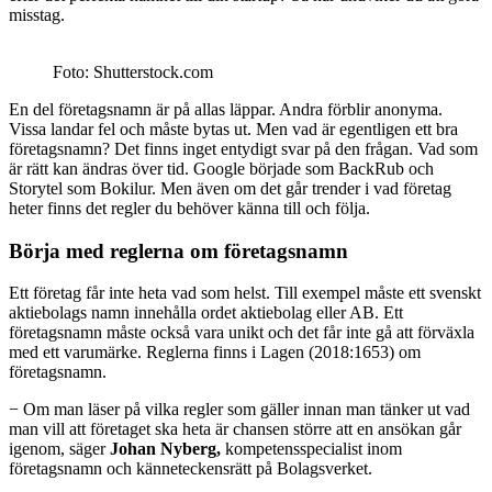
misstag.
Foto: Shutterstock.com
En del företagsnamn är på allas läppar. Andra förblir anonyma.
Vissa landar fel och måste bytas ut. Men vad är egentligen ett bra
företagsnamn? Det finns inget entydigt svar på den frågan. Vad som
är rätt kan ändras över tid. Google började som BackRub och
Storytel som Bokilur. Men även om det går trender i vad företag
heter finns det regler du behöver känna till och följa.
Börja med reglerna om företagsnamn
Ett företag får inte heta vad som helst. Till exempel måste ett svenskt
aktiebolags namn innehålla ordet aktiebolag eller AB. Ett
företagsnamn måste också vara unikt och det får inte gå att förväxla
med ett varumärke. Reglerna finns i Lagen (2018:1653) om
företagsnamn.
− Om man läser på vilka regler som gäller innan man tänker ut vad
man vill att företaget ska heta är chansen större att en ansökan går
igenom, säger
Johan Nyberg,
kompetensspecialist inom
företagsnamn och känneteckensrätt på Bolagsverket.