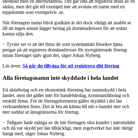
identiskt med en internetadress. Det går ofta att registrera delar av en
sådan, men det går till exempel inte att avsluta ett namn med en
toppdomän som exempelvis .se.
När företagets namn blivit godkänt är det dock viktigt att snabbt se
till att ingen annan lägger beslag på domänadressen för att sedan
kunna sälja den.
− Tyvärr ser vi att det finns de som systematiskt försöker tjäna
pengar på att registrera domänadresser för nyregistrerade företag
innan företaget själv gjort det, säger Johan Nyberg.
Läs även:
Så går du tillväga för att registrera ditt företag
Alla företagsnamn inte skyddade i hela landet
Ett aktiebolag och en ekonomisk förening har namnskydd i hela
landet, men det gäller inte för handelsbolag, kommanditbolag och
enskild firma. För de företagsformerna gäller skyddet i det län
verksamheten finns. Det är bra att känna till när e-handel mer och
mer suddar ut länsgränserna för företag.
− Tidigare hade många av de här företagen sina kunder i närområdet
och då var skydd per län tillräckligt, men regelverket har inte riktigt
hängt med, säger Johan Nyberg.