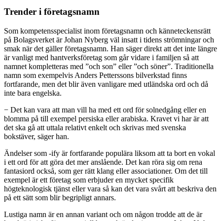
Trender i företagsnamn
Som kompetensspecialist inom företagsnamn och känneteckensrätt
på Bolagsverket är Johan Nyberg väl insatt i tidens strömningar och
smak när det gäller företagsnamn. Han säger direkt att det inte längre
är vanligt med hantverksföretag som går vidare i familjen så att
namnet kompletteras med ”och son” eller ”och söner”. Traditionella
namn som exempelvis Anders Petterssons bilverkstad finns
fortfarande, men det blir även vanligare med utländska ord och då
inte bara engelska.
− Det kan vara att man vill ha med ett ord för solnedgång eller en
blomma på till exempel persiska eller arabiska. Kravet vi har är att
det ska gå att uttala relativt enkelt och skrivas med svenska
bokstäver, säger han.
Ändelser som -ify är fortfarande populära liksom att ta bort en vokal
i ett ord för att göra det mer anslående. Det kan röra sig om rena
fantasiord också, som ger rätt klang eller associationer. Om det till
exempel är ett företag som erbjuder en mycket specifik
högteknologisk tjänst eller vara så kan det vara svårt att beskriva den
på ett sätt som blir begripligt annars.
Lustiga namn är en annan variant och om någon trodde att de är