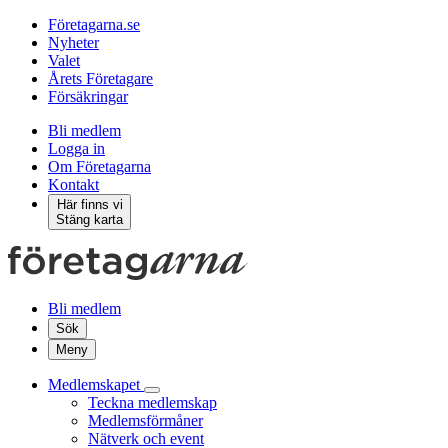
Företagarna.se
Nyheter
Valet
Årets Företagare
Försäkringar
Bli medlem
Logga in
Om Företagarna
Kontakt
Här finns vi
Stäng karta
Bli medlem
Sök
Meny
Medlemskapet
Teckna medlemskap
Medlemsförmåner
Nätverk och event