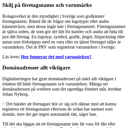
Skilj på företagsnamn och varumärke
Bolagsverket är den myndighet i Sverige som godkänner
företagsnamn. Ibland får de frågor om logotyper eller andra
kännetecken, men dessa ingår inte i företagsnamnet. Företagsnamnet
är själva orden, de som gör det lätt för kunder och andra att hitta till
just ditt företag. En logotyp, symbol, grafik, jingel, förpackning eller
annat som förknippas med en vara eller en tjänst företaget säljer är
varumärken. Det är PRV som registrerar varumärken i Sverige.
Läs även:
Hur fungerar det med varumärken?
Domänadresser allt viktigare
Digitaliseringen har gjort domänadresser på nätet allt viktigare i
relation till både företagsnamn och varumärken. Många ser
domänadressen på webben som det egentliga fönstret utåt, berättar
Johan Nyberg.
− Det händer att företagare hör av sig och räknar med att kunna
registrera ett företagsnamn eftersom de redan har namnet som
domän, men det ger ingen automatisk rätt, säger han.
Till det ska läggas att ett företagsnamn inte får vara för likt eller