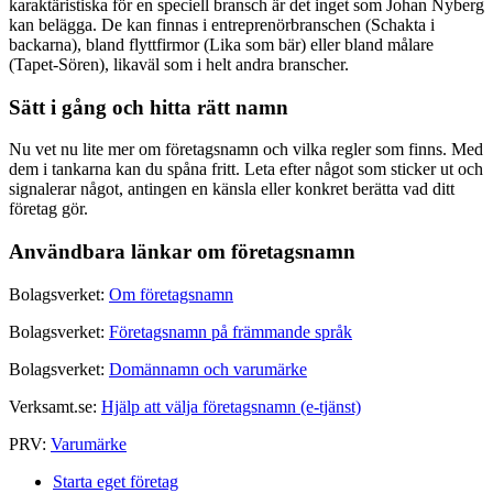
karaktäristiska för en speciell bransch är det inget som Johan Nyberg
kan belägga. De kan finnas i entreprenörbranschen (Schakta i
backarna), bland flyttfirmor (Lika som bär) eller bland målare
(Tapet-Sören), likaväl som i helt andra branscher.
Sätt i gång och hitta rätt namn
Nu vet nu lite mer om företagsnamn och vilka regler som finns. Med
dem i tankarna kan du spåna fritt. Leta efter något som sticker ut och
signalerar något, antingen en känsla eller konkret berätta vad ditt
företag gör.
Användbara länkar om företagsnamn
Bolagsverket:
Om företagsnamn
Bolagsverket:
Företagsnamn på främmande språk
Bolagsverket:
Domännamn och varumärke
Verksamt.se:
Hjälp att välja företagsnamn (e-tjänst)
PRV:
Varumärke
Starta eget företag