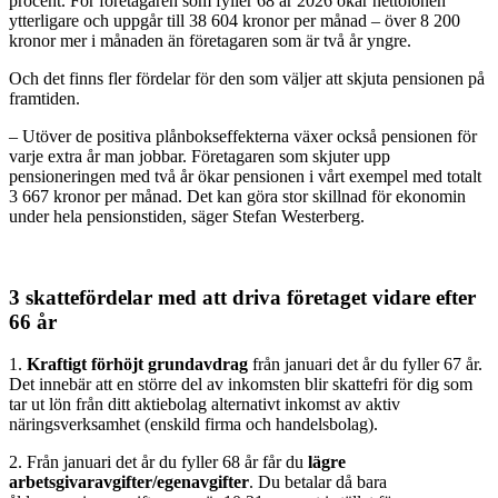
procent. För företagaren som fyller 68 år 2026 ökar nettolönen
ytterligare och uppgår till 38 604 kronor per månad – över 8 200
kronor mer i månaden än företagaren som är två år yngre.
Och det finns fler fördelar för den som väljer att skjuta pensionen på
framtiden.
– Utöver de positiva plånbokseffekterna växer också pensionen för
varje extra år man jobbar. Företagaren som skjuter upp
pensioneringen med två år ökar pensionen i vårt exempel med totalt
3 667 kronor per månad. Det kan göra stor skillnad för ekonomin
under hela pensionstiden, säger Stefan Westerberg.
3 skattefördelar med att driva företaget vidare efter
66 år
1.
Kraftigt förhöjt grundavdrag
från januari det år du fyller 67 år.
Det innebär att en större del av inkomsten blir skattefri för dig som
tar ut lön från ditt aktiebolag alternativt inkomst av aktiv
näringsverksamhet (enskild firma och handelsbolag).
2. Från januari det år du fyller 68 år får du
lägre
arbetsgivaravgifter/egenavgifter
. Du betalar då bara