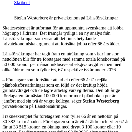
Skribent
Stefan Westerberg är privatekonom på Länsförsäkringar
Skattesystemet är utformat för att uppmuntra svenskarna att jobba
högt upp i åldrarna. Det framgår tydligt i en ny analys från
Länsförsäkringar som visar att det finns betydande
privatekonomiska argument att fortsätta jobba efter 66 års ålder.
Länsförsäkringar har tagit fram en uträkning som visar hur stor
nettolönen blir för tre företagare med samma totala lönekostnad på
50 000 kronor per månad inklusive arbetsgivaravgifter men med
olika åldrar: en som fyller 66, 67 respektive 68 år under 2026.
– Företagare som fortsätter att arbeta efter 66 år får rejäla
plånboksförstärkningar som en följd av det kraftigt höjda
grundavdraget och de lägre arbetsgivaravgifterna. Den 68-årige
företagaren får nästan 100 000 kronor mer i plånboken per år
jämfört med sin två år yngre kollega, säger
Stefan Westerberg
,
privatekonom på Länsförsäkringar.
I räkneexemplet får företagaren som fyller 66 år en nettolön på
30 382 kr i månaden. Företagaren som är ett år äldre och fyller 67 år
får ut 33 515 kronor, en ökning med drygt 3 100 kronor eller 10