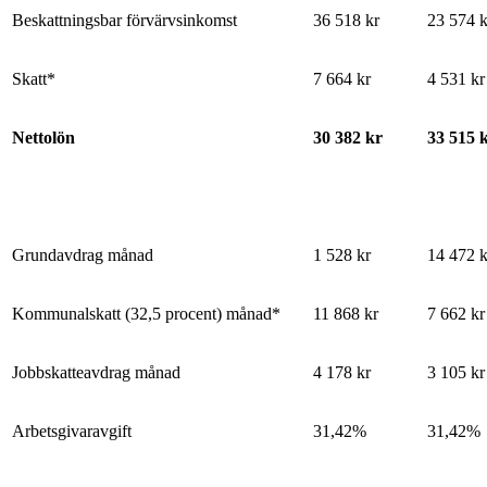
Beskattningsbar förvärvsinkomst
36 518 kr
23 574 k
Skatt*
7 664 kr
4 531 kr
Nettolön
30 382 kr
33 515 
Grundavdrag månad
1 528 kr
14 472 k
Kommunalskatt (32,5 procent) månad*
11 868 kr
7 662 kr
Jobbskatteavdrag månad
4 178 kr
3 105 kr
Arbetsgivaravgift
31,42%
31,42%