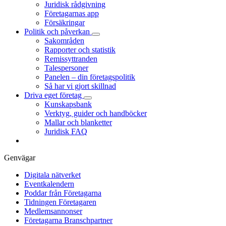
Juridisk rådgivning
Företagarnas app
Försäkringar
Politik och påverkan
Sakområden
Rapporter och statistik
Remissyttranden
Talespersoner
Panelen – din företagspolitik
Så har vi gjort skillnad
Driva eget företag
Kunskapsbank
Verktyg, guider och handböcker
Mallar och blanketter
Juridisk FAQ
Genvägar
Digitala nätverket
Eventkalendern
Poddar från Företagarna
Tidningen Företagaren
Medlemsannonser
Företagarna Branschpartner