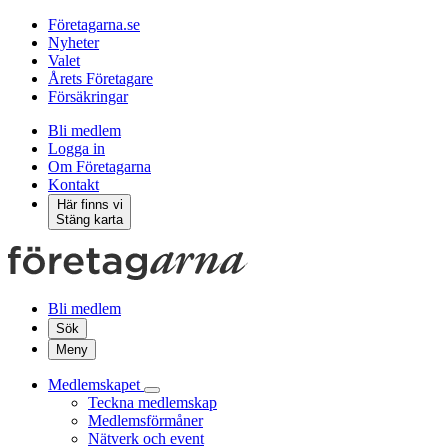
Företagarna.se
Nyheter
Valet
Årets Företagare
Försäkringar
Bli medlem
Logga in
Om Företagarna
Kontakt
Här finns vi
Stäng karta
Bli medlem
Sök
Meny
Medlemskapet
Teckna medlemskap
Medlemsförmåner
Nätverk och event