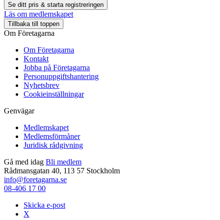
Se ditt pris & starta registreringen
Läs om medlemskapet
Tillbaka till toppen
Om Företagarna
Om Företagarna
Kontakt
Jobba på Företagarna
Personuppgiftshantering
Nyhetsbrev
Cookieinställningar
Genvägar
Medlemskapet
Medlemsförmåner
Juridisk rådgivning
Gå med idag
Bli medlem
Rådmansgatan 40, 113 57 Stockholm
info@foretagarna.se
08-406 17 00
Skicka e-post
X