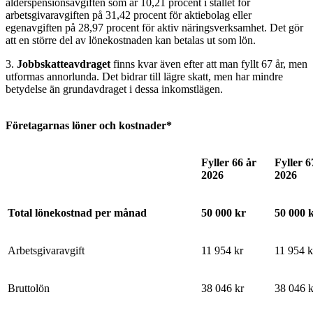
ålderspensionsavgiften som är 10,21 procent i stället för
arbetsgivaravgiften på 31,42 procent för aktiebolag eller
egenavgiften på 28,97 procent för aktiv näringsverksamhet. Det gör
att en större del av lönekostnaden kan betalas ut som lön.
3.
Jobbskatteavdraget
finns kvar även efter att man fyllt 67 år, men
utformas annorlunda. Det bidrar till lägre skatt, men har mindre
betydelse än grundavdraget i dessa inkomstlägen.
Företagarnas löner och kostnader*
Fyller 66 år
Fyller 6
2026
2026
Total lönekostnad per månad
50 000 kr
50 000 
Arbetsgivaravgift
11 954 kr
11 954 k
Bruttolön
38 046 kr
38 046 k