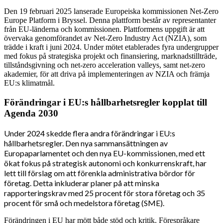
Den 19 februari 2025 lanserade Europeiska kommissionen Net-Zero
Europe Platform i Bryssel. Denna plattform består av representanter
från EU-länderna och kommissionen. Plattformens uppgift är att
övervaka genomförandet av Net-Zero Industry Act (NZIA), som
trädde i kraft i juni 2024. Under mötet etablerades fyra undergrupper
med fokus på strategiska projekt och finansiering, marknadstillträde,
tillståndsgivning och net-zero acceleration valleys, samt net-zero
akademier, för att driva på implementeringen av NZIA och främja
EU:s klimatmål.
Förändringar i EU:s hållbarhetsregler kopplat till
Agenda 2030
Under 2024 skedde flera andra förändringar i EU:s
hållbarhetsregler. Den nya sammansättningen av
Europaparlamentet och den nya EU-kommissionen, med ett
ökat fokus på strategisk autonomi och konkurrenskraft, har
lett till förslag om att förenkla administrativa bördor för
företag. Detta inkluderar planer på att minska
rapporteringskrav med 25 procent för stora företag och 35
procent för små och medelstora företag (SME).
Förändringen i EU har mött både stöd och kritik. Förespråkare