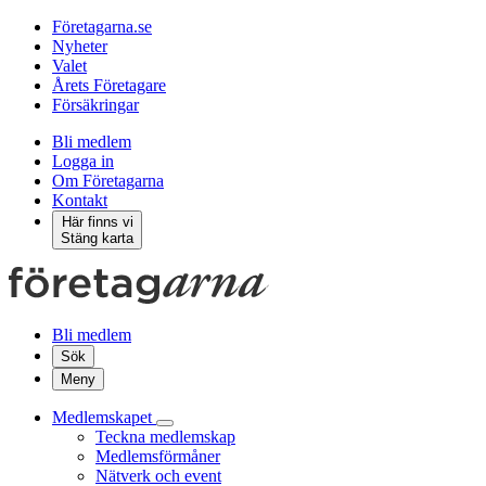
Företagarna.se
Nyheter
Valet
Årets Företagare
Försäkringar
Bli medlem
Logga in
Om Företagarna
Kontakt
Här finns vi
Stäng karta
Bli medlem
Sök
Meny
Medlemskapet
Teckna medlemskap
Medlemsförmåner
Nätverk och event