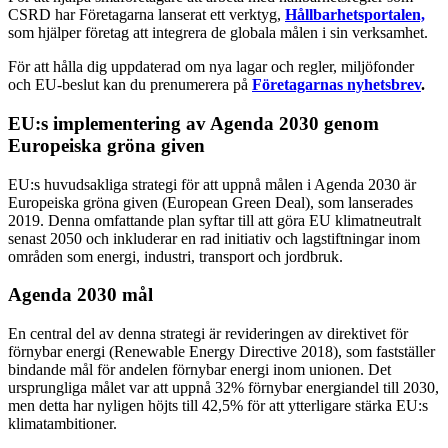
CSRD har Företagarna lanserat ett verktyg,
Hållbarhetsportalen,
som hjälper företag att integrera de globala målen i sin verksamhet.
För att hålla dig uppdaterad om nya lagar och regler, miljöfonder
och EU-beslut kan du prenumerera på
Företagarnas nyhetsbrev
.
EU:s implementering av Agenda 2030 genom
Europeiska gröna given
EU:s huvudsakliga strategi för att uppnå målen i Agenda 2030 är
Europeiska gröna given (European Green Deal), som lanserades
2019. Denna omfattande plan syftar till att göra EU klimatneutralt
senast 2050 och inkluderar en rad initiativ och lagstiftningar inom
områden som energi, industri, transport och jordbruk.
Agenda 2030 mål
En central del av denna strategi är revideringen av direktivet för
förnybar energi (Renewable Energy Directive 2018), som fastställer
bindande mål för andelen förnybar energi inom unionen. Det
ursprungliga målet var att uppnå 32% förnybar energiandel till 2030,
men detta har nyligen höjts till 42,5% för att ytterligare stärka EU:s
klimatambitioner.