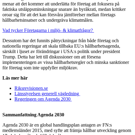
menar att det kommer att underlätta för företag att fokusera på
faktiska utsläppsminskningar snarare än byråkrati, medan kritiker
oroar sig för att det kan försvåra jämförelser mellan företags
hållbarhetsinsatser och undergräva klimatmålen.
Vad tycker Företagarna i miljö- & klimatfrågor?
Dessutom har det funnits påtryckningar från både företag och
nationella regeringar att skala tillbaka EU:s hållbarhetsagenda,
särskilt i ljuset av förändringar i USA:s politik under president
Trump. Detta har lett till diskussioner om att försena
implementeringen av vissa hållbarhetsregler och minska sanktioner
för företag som inte uppfyller miljökrav.
Läs mer här
Riksrevisionen.se
Länsstyrelsen generell vägledning
Regeringen om Agenda 2030
Sammanfattning Agenda 2030
Agenda 2030 är en global handlingsplan antagen av FN:s
medlemsländer 2015, med syfte att främja hållbar utveckling genom