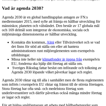
Vad är agenda 2030?
Agenda 2030 är en global handlingsplan antagen av FN:s
medlemsstater 2015, med syfte att främja en hållbar utveckling för
människor, planeten och välståndet. Den består av 17 globala mål
och 169 delmål som integrerar de ekonomiska, sociala och
miljömässiga dimensionerna av hållbar utveckling.
Kontakta din kommun,
Almi
eller Tillväxtverket och se vad
det finns för stöd att ställa om eller att hantera
administrationen runt miljöreglementen som exempelvis
utbildningar.
Missa inte heller när
klimatfonder är öppna från
exempelvis
EU, fonderna ska hjälp ditt företag att ställa om.
Sveriges Riksdag fattar beslut om införande och tolkning av
Agenda 2030 löpande vilket påverkar lagar och regler.
Agenda 2030 riktar sig till alla i samhället men de flesta reglementen
som införts i exempelvis EU riktar sig främst till de största företagen.
Stora företag har ofta små- och medelstora företag som
underleverantörer och därför påverkas också många mindre företag
av lagar och regler.
För att hjälpa småföretagare att arbeta med hållbarhetsregler som