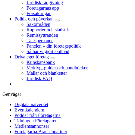
Juridisk rådgivning
Företagarnas app
Försäkringar
Politik och påverkan
Sakområden
Rapporter och statistik
Remissyttranden
Talespersoner
Panelen – din företagspolitik
Så har vi gjort skillnad
Driva eget företag
Kunskapsbank
Verktyg, guider och handböcker
Mallar och blanketter
Juridisk FAQ
Genvägar
Digitala nätverket
Eventkalendern
Poddar från Företagarna
Tidningen Företagaren
Medlemsannonser
Företagarna Branschpartner