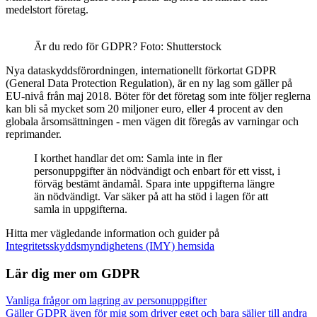
medelstort företag.
Är du redo för GDPR? Foto: Shutterstock
Nya dataskyddsförordningen, internationellt förkortat GDPR
(General Data Protection Regulation), är en ny lag som gäller på
EU-nivå från maj 2018. Böter för det företag som inte följer reglerna
kan bli så mycket som 20 miljoner euro, eller 4 procent av den
globala årsomsättningen - men vägen dit föregås av varningar och
reprimander.
I korthet handlar det om: Samla inte in fler
personuppgifter än nödvändigt och enbart för ett visst, i
förväg bestämt ändamål. Spara inte uppgifterna längre
än nödvändigt. Var säker på att ha stöd i lagen för att
samla in uppgifterna.
Hitta mer vägledande information och guider på
Integritetsskyddsmyndighetens (IMY) hemsida
Lär dig mer om GDPR
Vanliga frågor om lagring av personuppgifter
Gäller GDPR även för mig som driver eget och bara säljer till andra