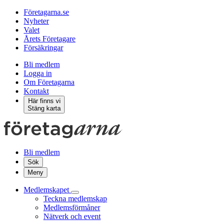
Företagarna.se
Nyheter
Valet
Årets Företagare
Försäkringar
Bli medlem
Logga in
Om Företagarna
Kontakt
Här finns vi
Stäng karta
Bli medlem
Sök
Meny
Medlemskapet
Teckna medlemskap
Medlemsförmåner
Nätverk och event