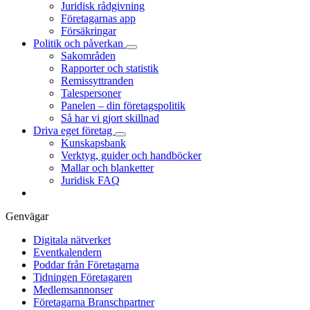
Juridisk rådgivning
Företagarnas app
Försäkringar
Politik och påverkan
Sakområden
Rapporter och statistik
Remissyttranden
Talespersoner
Panelen – din företagspolitik
Så har vi gjort skillnad
Driva eget företag
Kunskapsbank
Verktyg, guider och handböcker
Mallar och blanketter
Juridisk FAQ
Genvägar
Digitala nätverket
Eventkalendern
Poddar från Företagarna
Tidningen Företagaren
Medlemsannonser
Företagarna Branschpartner