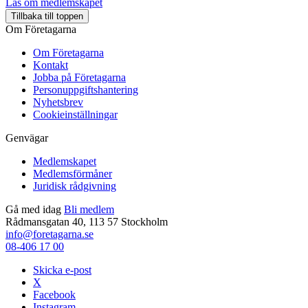
Läs om medlemskapet
Tillbaka till toppen
Om Företagarna
Om Företagarna
Kontakt
Jobba på Företagarna
Personuppgiftshantering
Nyhetsbrev
Cookieinställningar
Genvägar
Medlemskapet
Medlemsförmåner
Juridisk rådgivning
Gå med idag
Bli medlem
Rådmansgatan 40, 113 57 Stockholm
info@foretagarna.se
08-406 17 00
Skicka e-post
X
Facebook
Instagram