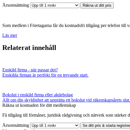
Årsomsättning
Räkna ut ditt pris
Som medlem i Företagarna får du kostnadsfri tillgång per telefon till v
Läs mer
Relaterat innehåll
Enskild firma - när passar det?
Enskilda firman är perfekt för en trevande start.
Bokslut i enskild firma eller aktiebolag
Allt om din skyldighet att upprätta ett bokslut vid räkenskapsårets slut.
Räkna ut kostnaden för ditt medlemskap
Få tillgång till förmåner, juridisk rådgivning och nätverk som stärker di
Årsomsättning
Se ditt pris & starta registre