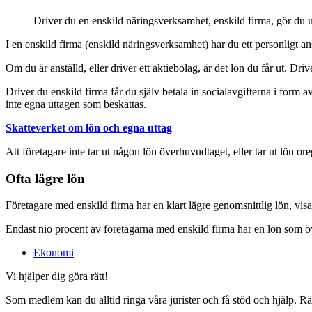
Driver du en enskild näringsverksamhet, enskild firma, gör du utta
I en enskild firma (enskild näringsverksamhet) har du ett personligt ans
Om du är anställd, eller driver ett aktiebolag, är det lön du får ut. Drive
Driver du enskild firma får du själv betala in socialavgifterna i form a
inte egna uttagen som beskattas.
Skatteverket om lön och egna uttag
Att företagare inte tar ut någon lön överhuvudtaget, eller tar ut lön or
Ofta lägre lön
Företagare med enskild firma har en klart lägre genomsnittlig lön, visar
Endast nio procent av företagarna med enskild firma har en lön som ö
Ekonomi
Vi hjälper dig göra rätt!
Som medlem kan du alltid ringa våra jurister och få stöd och hjälp. R