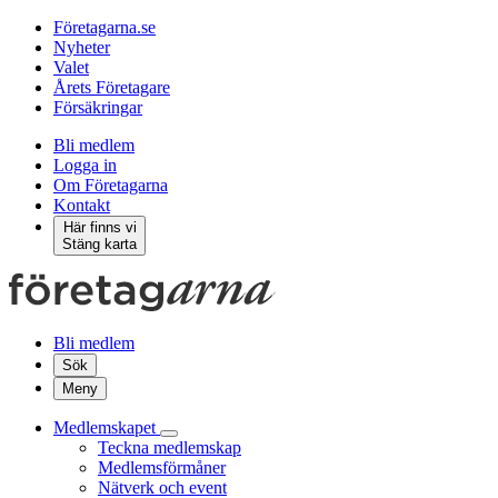
Företagarna.se
Nyheter
Valet
Årets Företagare
Försäkringar
Bli medlem
Logga in
Om Företagarna
Kontakt
Här finns vi
Stäng karta
Bli medlem
Sök
Meny
Medlemskapet
Teckna medlemskap
Medlemsförmåner
Nätverk och event