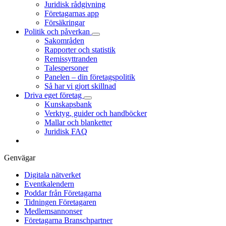
Juridisk rådgivning
Företagarnas app
Försäkringar
Politik och påverkan
Sakområden
Rapporter och statistik
Remissyttranden
Talespersoner
Panelen – din företagspolitik
Så har vi gjort skillnad
Driva eget företag
Kunskapsbank
Verktyg, guider och handböcker
Mallar och blanketter
Juridisk FAQ
Genvägar
Digitala nätverket
Eventkalendern
Poddar från Företagarna
Tidningen Företagaren
Medlemsannonser
Företagarna Branschpartner