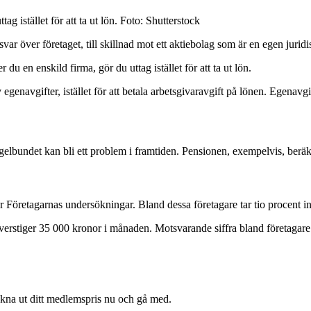
g istället för att ta ut lön. Foto: Shutterstock
var över företaget, till skillnad mot ett aktiebolag som är en egen jurid
r du en enskild firma, gör du uttag istället för att ta ut lön.
v egenavgifter, istället för att betala arbetsgivaravgift på lönen. Egenav
egelbundet kan bli ett problem i framtiden. Pensionen, exempelvis, beräkna
 Företagarnas undersökningar. Bland dessa företagare tar tio procent inte 
verstiger 35 000 kronor i månaden. Motsvarande siffra bland företagare
äkna ut ditt medlemspris nu och gå med.