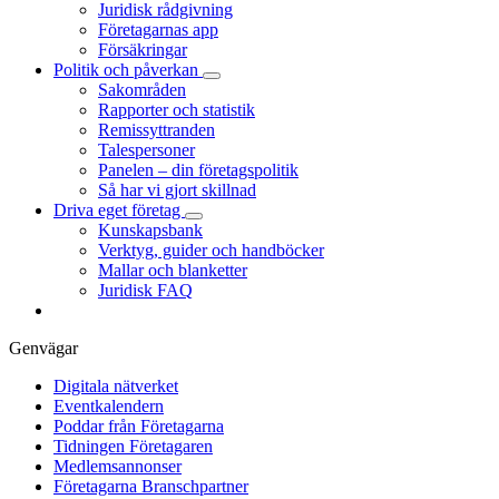
Juridisk rådgivning
Företagarnas app
Försäkringar
Politik och påverkan
Sakområden
Rapporter och statistik
Remissyttranden
Talespersoner
Panelen – din företagspolitik
Så har vi gjort skillnad
Driva eget företag
Kunskapsbank
Verktyg, guider och handböcker
Mallar och blanketter
Juridisk FAQ
Genvägar
Digitala nätverket
Eventkalendern
Poddar från Företagarna
Tidningen Företagaren
Medlemsannonser
Företagarna Branschpartner