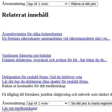
Årsomsättning
Räkna ut ditt pris
Relaterat innehåll
Årsredovisning för olika bolagsformer
Ett företags räkenskaper sammanfattas vid räkenskapsårets slut i en...
Vanligaste frågorna om bokslut
Felaktig debitering, överskott och avdrag för bil - här hittar du de...
Deklaration för enskild firma: Vad du behöver veta
Lär dig hur du deklarerar dina skatter för enskild firma.
Räkna ut kostnaden för ditt medlemskap
Få tillgång till förmåner, juridisk rådgivning och nätverk som stärker di
Årsomsättning
Se ditt pris & starta registre
Läs om medlemskapet