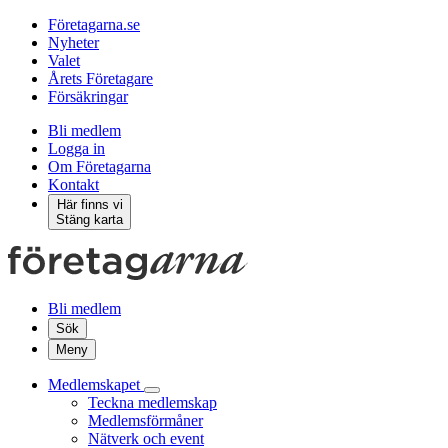
Företagarna.se
Nyheter
Valet
Årets Företagare
Försäkringar
Bli medlem
Logga in
Om Företagarna
Kontakt
Här finns vi
Stäng karta
Bli medlem
Sök
Meny
Medlemskapet
Teckna medlemskap
Medlemsförmåner
Nätverk och event