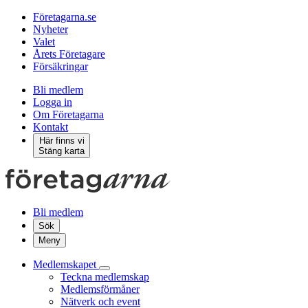
Företagarna.se
Nyheter
Valet
Årets Företagare
Försäkringar
Bli medlem
Logga in
Om Företagarna
Kontakt
Här finns vi
Stäng karta
Bli medlem
Sök
Meny
Medlemskapet
Teckna medlemskap
Medlemsförmåner
Nätverk och event