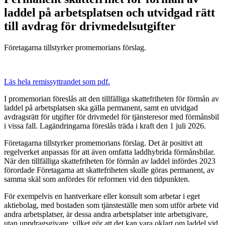
laddel på arbetsplatsen och utvidgad rätt
till avdrag för drivmedelsutgifter
Företagarna tillstyrker promemorians förslag.
Läs hela remissyttrandet som pdf.
I promemorian föreslås att den tillfälliga skattefriheten för förmån av
laddel på arbetsplatsen ska gälla permanent, samt en utvidgad
avdragsrätt för utgifter för drivmedel för tjänsteresor med förmånsbil
i vissa fall. Lagändringarna föreslås träda i kraft den 1 juli 2026.
Företagarna tillstyrker promemorians förslag. Det är positivt att
regelverket anpassas för att även omfatta laddhybrida förmånsbilar.
När den tillfälliga skattefriheten för förmån av laddel infördes 2023
förordade Företagarna att skattefriheten skulle göras permanent, av
samma skäl som anfördes för reformen vid den tidpunkten.
För exempelvis en hantverkare eller konsult som arbetar i eget
aktiebolag, med bostaden som tjänsteställe men som utför arbete vid
andra arbetsplatser, är dessa andra arbetsplatser inte arbetsgivare,
utan uppdragsgivare, vilket gör att det kan vara oklart om laddel vid