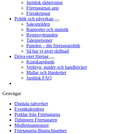
Juridisk rådgivning
Företagarnas app
Försäkringar
Politik och påverkan
Sakområden
Rapporter och statistik
Remissyttranden
Talespersoner
Panelen – din företagspolitik
Så har vi gjort skillnad
Driva eget företag
Kunskapsbank
Verktyg, guider och handböcker
Mallar och blanketter
Juridisk FAQ
Genvägar
Digitala nätverket
Eventkalendern
Poddar från Företagarna
Tidningen Företagaren
Medlemsannonser
Företagarna Branschpartner