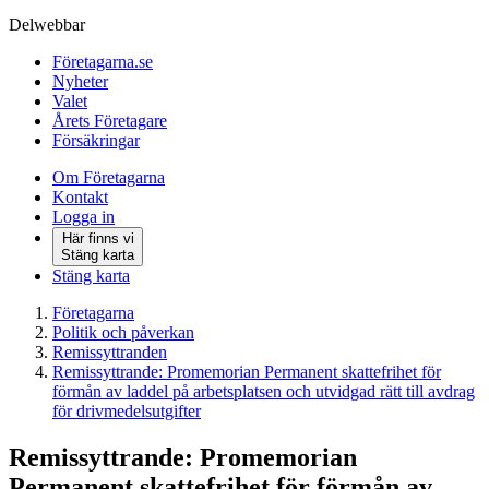
Delwebbar
Företagarna.se
Nyheter
Valet
Årets Företagare
Försäkringar
Om Företagarna
Kontakt
Logga in
Här finns vi
Stäng karta
Stäng karta
Företagarna
Politik och påverkan
Remissyttranden
Remissyttrande: Promemorian Permanent skattefrihet för
förmån av laddel på arbetsplatsen och utvidgad rätt till avdrag
för drivmedelsutgifter
Remissyttrande: Promemorian
Permanent skattefrihet för förmån av