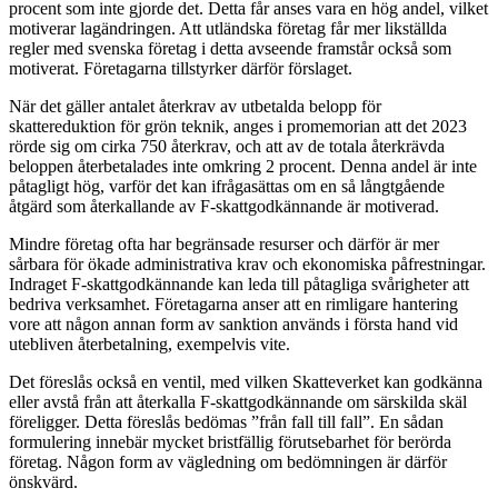
procent som inte gjorde det. Detta får anses vara en hög andel, vilket
motiverar lagändringen. Att utländska företag får mer likställda
regler med svenska företag i detta avseende framstår också som
motiverat. Företagarna tillstyrker därför förslaget.
När det gäller antalet återkrav av utbetalda belopp för
skattereduktion för grön teknik, anges i promemorian att det 2023
rörde sig om cirka 750 återkrav, och att av de totala återkrävda
beloppen återbetalades inte omkring 2 procent. Denna andel är inte
påtagligt hög, varför det kan ifrågasättas om en så långtgående
åtgärd som återkallande av F-skattgodkännande är motiverad.
Mindre företag ofta har begränsade resurser och därför är mer
sårbara för ökade administrativa krav och ekonomiska påfrestningar.
Indraget F-skattgodkännande kan leda till påtagliga svårigheter att
bedriva verksamhet. Företagarna anser att en rimligare hantering
vore att någon annan form av sanktion används i första hand vid
utebliven återbetalning, exempelvis vite.
Det föreslås också en ventil, med vilken Skatteverket kan godkänna
eller avstå från att återkalla F-skattgodkännande om särskilda skäl
föreligger. Detta föreslås bedömas ”från fall till fall”. En sådan
formulering innebär mycket bristfällig förutsebarhet för berörda
företag. Någon form av vägledning om bedömningen är därför
önskvärd.