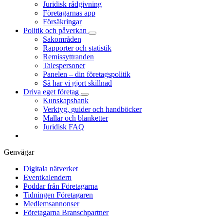
Juridisk rådgivning
Företagarnas app
Försäkringar
Politik och påverkan
Sakområden
Rapporter och statistik
Remissyttranden
Talespersoner
Panelen – din företagspolitik
Så har vi gjort skillnad
Driva eget företag
Kunskapsbank
Verktyg, guider och handböcker
Mallar och blanketter
Juridisk FAQ
Genvägar
Digitala nätverket
Eventkalendern
Poddar från Företagarna
Tidningen Företagaren
Medlemsannonser
Företagarna Branschpartner