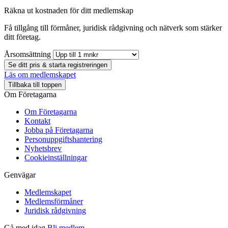
Räkna ut kostnaden för ditt medlemskap
Få tillgång till förmåner, juridisk rådgivning och nätverk som stärker
ditt företag.
Årsomsättning
Se ditt pris & starta registreringen
Läs om medlemskapet
Tillbaka till toppen
Om Företagarna
Om Företagarna
Kontakt
Jobba på Företagarna
Personuppgiftshantering
Nyhetsbrev
Cookieinställningar
Genvägar
Medlemskapet
Medlemsförmåner
Juridisk rådgivning
Gå med idag
Bli medlem