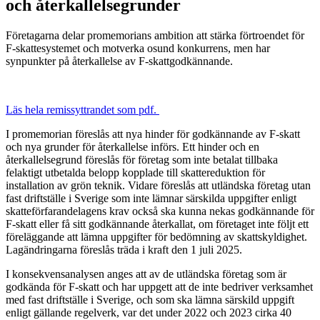
och återkallelsegrunder
Företagarna delar promemorians ambition att stärka förtroendet för
F-skattesystemet och motverka osund konkurrens, men har
synpunkter på återkallelse av F-skattgodkännande.
Läs hela remissyttrandet som pdf.
I promemorian föreslås att nya hinder för godkännande av F-skatt
och nya grunder för återkallelse införs. Ett hinder och en
återkallelsegrund föreslås för företag som inte betalat tillbaka
felaktigt utbetalda belopp kopplade till skattereduktion för
installation av grön teknik. Vidare föreslås att utländska företag utan
fast driftställe i Sverige som inte lämnar särskilda uppgifter enligt
skatteförfarandelagens krav också ska kunna nekas godkännande för
F-skatt eller få sitt godkännande återkallat, om företaget inte följt ett
föreläggande att lämna uppgifter för bedömning av skattskyldighet.
Lagändringarna föreslås träda i kraft den 1 juli 2025.
I konsekvensanalysen anges att av de utländska företag som är
godkända för F-skatt och har uppgett att de inte bedriver verksamhet
med fast driftställe i Sverige, och som ska lämna särskild uppgift
enligt gällande regelverk, var det under 2022 och 2023 cirka 40