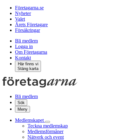
Företagarna.se
Nyheter
Valet
Årets Företagare
Försäkringar
Bli medlem
Logga in
Om Företagarna
Kontakt
Här finns vi
Stäng karta
Bli medlem
Sök
Meny
Medlemskapet
Teckna medlemskap
Medlemsförmåner
Nätverk och event