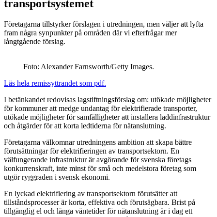
transportsystemet
Företagarna tillstyrker förslagen i utredningen, men väljer att lyfta
fram några synpunkter på områden där vi efterfrågar mer
långtgående förslag.
Foto: Alexander Farnsworth/Getty Images.
Läs hela remissyttrandet som pdf.
I betänkandet redovisas lagstiftningsförslag om: utökade möjligheter
för kommuner att medge undantag för elektrifierade transporter,
utökade möjligheter för samfälligheter att installera laddinfrastruktur
och åtgärder för att korta ledtiderna för nätanslutning.
Företagarna välkomnar utredningens ambition att skapa bättre
förutsättningar för elektrifieringen av transportsektorn. En
välfungerande infrastruktur är avgörande för svenska företags
konkurrenskraft, inte minst för små och medelstora företag som
utgör ryggraden i svensk ekonomi.
En lyckad elektrifiering av transportsektorn förutsätter att
tillståndsprocesser är korta, effektiva och förutsägbara. Brist på
tillgänglig el och långa väntetider för nätanslutning är i dag ett