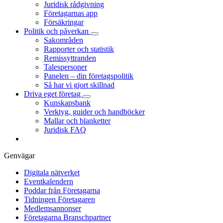
Juridisk rådgivning
Företagarnas app
Försäkringar
Politik och påverkan
Sakområden
Rapporter och statistik
Remissyttranden
Talespersoner
Panelen – din företagspolitik
Så har vi gjort skillnad
Driva eget företag
Kunskapsbank
Verktyg, guider och handböcker
Mallar och blanketter
Juridisk FAQ
Genvägar
Digitala nätverket
Eventkalendern
Poddar från Företagarna
Tidningen Företagaren
Medlemsannonser
Företagarna Branschpartner