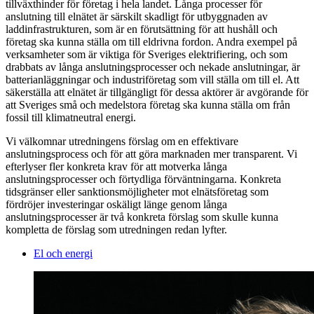
tillväxthinder för företag i hela landet. Långa processer för
anslutning till elnätet är särskilt skadligt för utbyggnaden av
laddinfrastrukturen, som är en förutsättning för att hushåll och
företag ska kunna ställa om till eldrivna fordon. Andra exempel på
verksamheter som är viktiga för Sveriges elektrifiering, och som
drabbats av långa anslutningsprocesser och nekade anslutningar, är
batterianläggningar och industriföretag som vill ställa om till el. Att
säkerställa att elnätet är tillgängligt för dessa aktörer är avgörande för
att Sveriges små och medelstora företag ska kunna ställa om från
fossil till klimatneutral energi.
Vi välkomnar utredningens förslag om en effektivare
anslutningsprocess och för att göra marknaden mer transparent. Vi
efterlyser fler konkreta krav för att motverka långa
anslutningsprocesser och förtydliga förväntningarna. Konkreta
tidsgränser eller sanktionsmöjligheter mot elnätsföretag som
fördröjer investeringar oskäligt länge genom långa
anslutningsprocesser är två konkreta förslag som skulle kunna
kompletta de förslag som utredningen redan lyfter.
El och energi