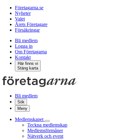
Företagarna.se
Nyheter
Valet
Årets Företagare
Försäkringar
Bli medlem
Logga in
Om Företagarna
Kontakt
Här finns vi
Stäng karta
Bli medlem
Sök
Meny
Medlemskapet
Teckna medlemskap
Medlemsförmåner
Nätverk och event