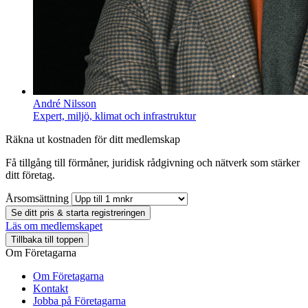
André Nilsson
Expert, miljö, klimat och infrastruktur
Räkna ut kostnaden för ditt medlemskap
Få tillgång till förmåner, juridisk rådgivning och nätverk som stärker
ditt företag.
Årsomsättning
Se ditt pris & starta registreringen
Läs om medlemskapet
Tillbaka till toppen
Om Företagarna
Om Företagarna
Kontakt
Jobba på Företagarna