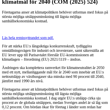
klimatmål för 2040 (COM (2025) 524)
Företagarna anser att klimatpolitiken behöver utformas med fokus på
största möjliga utsläppsminskning till lägsta möjliga
samhällsekonomiska kostnad.
Läs hela remissyttrandet som pdf.
För att stärka EU:s långsiktiga konkurrenskraft, tydliggöra
omställningsvägen för industri och investerare, samt säkerställa att
EU lever upp till Parisavtalet föreslår EU-kommissionen att
klimatlagen – förordning (EU) 2021/1119 – ändras.
Ändringen ska komplettera ramverket för klimatneutralitet år 2050
med ett nytt, mellanliggande mål för år 2040 som innebär att EU:s
nettoutsläpp av växthusgaser ska minska med 90 procent till 2040,
jämfört med 1990 års nivå.
Företagarna anser att klimatpolitiken behöver utformas med fokus på
största möjliga utsläppsminskning till lägsta möjliga
samhällsekonomiska kostnad. I dag utgör EU:s utsläpp cirka sju
procent av de globala utsläppen, medan Sveriges andel är så låg som
0,12 procent. Om bördan ökar för företag i länder som redan har