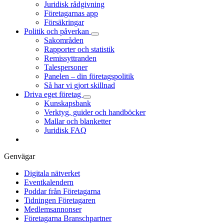
Juridisk rådgivning
Företagarnas app
Försäkringar
Politik och påverkan
Sakområden
Rapporter och statistik
Remissyttranden
Talespersoner
Panelen – din företagspolitik
Så har vi gjort skillnad
Driva eget företag
Kunskapsbank
Verktyg, guider och handböcker
Mallar och blanketter
Juridisk FAQ
Genvägar
Digitala nätverket
Eventkalendern
Poddar från Företagarna
Tidningen Företagaren
Medlemsannonser
Företagarna Branschpartner