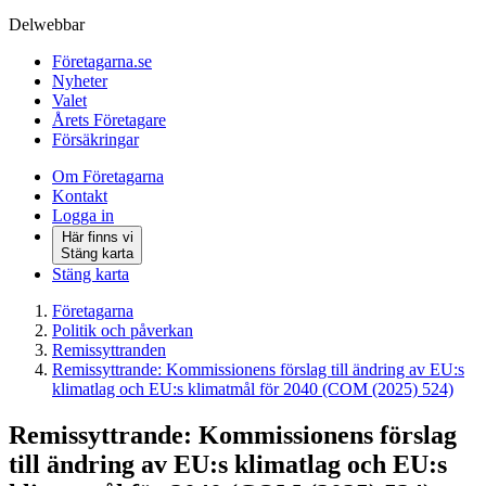
Delwebbar
Företagarna.se
Nyheter
Valet
Årets Företagare
Försäkringar
Om Företagarna
Kontakt
Logga in
Här finns vi
Stäng karta
Stäng karta
Företagarna
Politik och påverkan
Remissyttranden
Remissyttrande: Kommissionens förslag till ändring av EU:s
klimatlag och EU:s klimatmål för 2040 (COM (2025) 524)
Remissyttrande: Kommissionens förslag
till ändring av EU:s klimatlag och EU:s