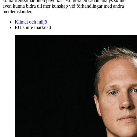
konkurrenssituationen påverkas. Att göra en sådan analys skulle
även kunna bidra till mer kunskap vid förhandlingar med andra
medlemsländer.
Klimat och miljö
EU:s inre marknad