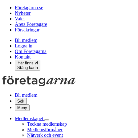
Företagarna.se
Nyheter
Valet
Årets Företagare
Försäkringar
Bli medlem
Logga in
Om Företagarna
Kontakt
Här finns vi
Stäng karta
Bli medlem
Sök
Meny
Medlemskapet
Teckna medlemskap
Medlemsförmåner
Nätverk och event