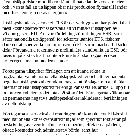
låga utsläpp riskerar politiken slå ut klimatledande verksamheter –
och i värsta fall att utsläppen ökar när produktion flyttas till länder
med fossilenergi i deras energimix.
Utsläppshandelssystemetet ETS är det verktyg som har potential att
mest kostnadseffektivt säkerställa att vi minskar utsläppen av
växthusgaser i EU. Ansvarsfördelningsförordningen ESR, som
sätter nationella utsläppsmål för sektorer utanför ETS, riskerar
däremot att snedvrida konkurrensen på EU:s inre marknad. Därför
delar Företagarna regeringens preliminära ståndpunkt att ESR bör
fasas ut på sikt och att framtida klimatmål ska bygga på ökad
konvergens mellan medlemsländer.
Företagarna tillstyrker förslagen om att kunna räkna in
högkvalitativa internationella utsläppskrediter och att permanenta
negativa utsläppstekniker inkluderas, samt förslaget om att tillåta
internationella utsläppskrediter enligt Parisavtalets artikel 6, upp till
tre procentenheter av det totala 2040-målet. Företagarna välkomnar
att permanenta negativa utsläppstekniker inkluderas i beräkningen
av nettoutsläpp.
Företagarna anser också att regeringen bör komplettera EU-beslut
med nationella konsekvensutredningar som specifikt fokuserar på
beskrivning av svenska företag som berörs, effekterna på dem,
ökade kostnader och administrativ börda, samt hur