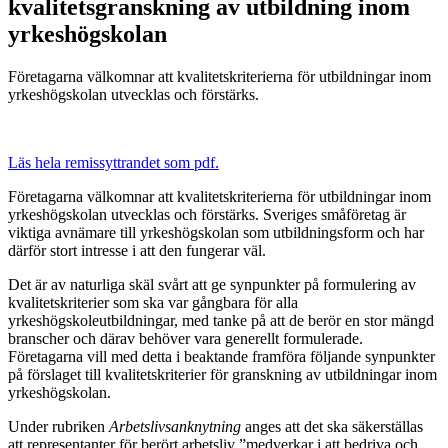
kvalitetsgranskning av utbildning inom
yrkeshögskolan
Företagarna välkomnar att kvalitetskriterierna för utbildningar inom
yrkeshögskolan utvecklas och förstärks.
Läs hela remissyttrandet som pdf.
Företagarna välkomnar att kvalitetskriterierna för utbildningar inom
yrkeshögskolan utvecklas och förstärks. Sveriges småföretag är
viktiga avnämare till yrkeshögskolan som utbildningsform och har
därför stort intresse i att den fungerar väl.
Det är av naturliga skäl svårt att ge synpunkter på formulering av
kvalitetskriterier som ska var gångbara för alla
yrkeshögskoleutbildningar, med tanke på att de berör en stor mängd
branscher och därav behöver vara generellt formulerade.
Företagarna vill med detta i beaktande framföra följande synpunkter
på förslaget till kvalitetskriterier för granskning av utbildningar inom
yrkeshögskolan.
Under rubriken
Arbetslivsanknytning
anges att det ska säkerställas
att representanter för berört arbetsliv ”medverkar i att bedriva och