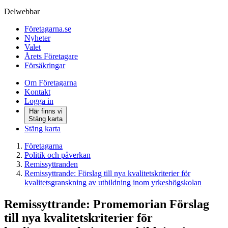
Delwebbar
Företagarna.se
Nyheter
Valet
Årets Företagare
Försäkringar
Om Företagarna
Kontakt
Logga in
Här finns vi
Stäng karta
Stäng karta
Företagarna
Politik och påverkan
Remissyttranden
Remissyttrande: Förslag till nya kvalitetskriterier för
kvalitetsgranskning av utbildning inom yrkeshögskolan
Remissyttrande: Promemorian Förslag
till nya kvalitetskriterier för