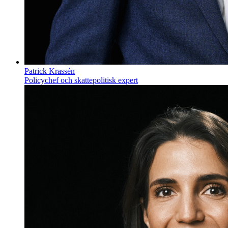
Patrick Krassén
Policychef och skattepolitisk expert