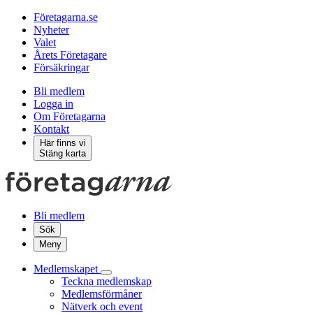
Företagarna.se
Nyheter
Valet
Årets Företagare
Försäkringar
Bli medlem
Logga in
Om Företagarna
Kontakt
Här finns vi
Stäng karta
Bli medlem
Sök
Meny
Medlemskapet
Teckna medlemskap
Medlemsförmåner
Nätverk och event