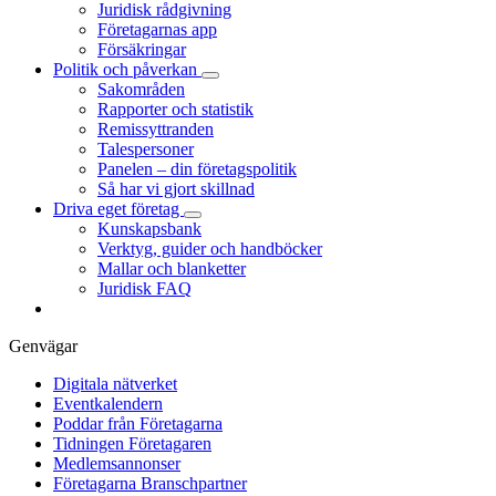
Juridisk rådgivning
Företagarnas app
Försäkringar
Politik och påverkan
Sakområden
Rapporter och statistik
Remissyttranden
Talespersoner
Panelen – din företagspolitik
Så har vi gjort skillnad
Driva eget företag
Kunskapsbank
Verktyg, guider och handböcker
Mallar och blanketter
Juridisk FAQ
Genvägar
Digitala nätverket
Eventkalendern
Poddar från Företagarna
Tidningen Företagaren
Medlemsannonser
Företagarna Branschpartner