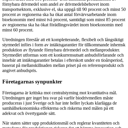
förnybara drivmedel som andel av drivmedelsbehovet inom
transportsektorn, exklusive el, ska uppgå till 90 procent och minst 50
procent av regionerna ska ha ökat antal förvärvsarbetande inom
bioekonomin med minst två procent, samtidigt som minst 85 procent
av regionerna ska ha ökat förädlingsvärdet inom bioekonomin med
minst 60 procent.
Utredningen föreslår att ett kompletterande, flexibelt och långsiktigt
styrmedel införs i form av intäktsgarantier för tillkommande inhemsk
produktion av flytande förnybara drivmedel och mellanprodukter.
Styrmedlet utformas som ett konkurrensutsatt anbudsförfarande och
innebär att intäktsgarantier betalas i efterskott under en tioårsperiod,
baserat på mellanskillnaden mellan priset på en referensprodukt och
angivet anbudspris.
Företagarnas synpunkter
Företagarna är kritiska mot centralstyrning mot kvantitativa mål.
Utredningen ger inget bra svar på varför biodrivmedlen måste
produceras i just Sverige och har inte heller lyckats klarlägga de
samhällsekonomiska effekterna och riskerna med målen på ett
adekvat och övertygande sätt.
När staten sätter upp produktionsmål och reglerar kvantiteten och