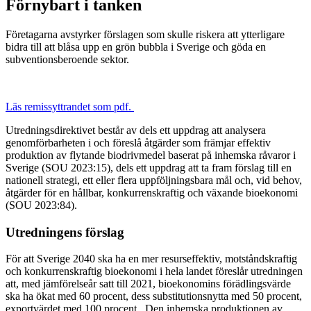
Förnybart i tanken
Företagarna avstyrker förslagen som skulle riskera att ytterligare
bidra till att blåsa upp en grön bubbla i Sverige och göda en
subventionsberoende sektor.
Läs remissyttrandet som pdf.
Utredningsdirektivet består av dels ett uppdrag att analysera
genomförbarheten i och föreslå åtgärder som främjar effektiv
produktion av flytande biodrivmedel baserat på inhemska råvaror i
Sverige (SOU 2023:15), dels ett uppdrag att ta fram förslag till en
nationell strategi, ett eller flera uppföljningsbara mål och, vid behov,
åtgärder för en hållbar, konkurrenskraftig och växande bioekonomi
(SOU 2023:84).
Utredningens förslag
För att Sverige 2040 ska ha en mer resurseffektiv, motståndskraftig
och konkurrenskraftig bioekonomi i hela landet föreslår utredningen
att, med jämförelseår satt till 2021, bioekonomins förädlingsvärde
ska ha ökat med 60 procent, dess substitutionsnytta med 50 procent,
exportvärdet med 100 procent. Den inhemska produktionen av