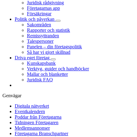
Juridisk rådgivning
Företagarnas app
Försäkringar
Politik och påverkan
Sakområden
Rapporter och statistik
Remissyttranden
Talespersoner
Panelen – din företagspolitik
Så har vi gjort skillnad
Driva eget företag
Kunskapsbank
Verktyg, guider och handböcker
Mallar och blanketter
Juridisk FAQ
Genvägar
Digitala nätverket
Eventkalendern
Poddar från Företagarna
Tidningen Företagaren
Medlemsannonser
Företagarna Branschpartner