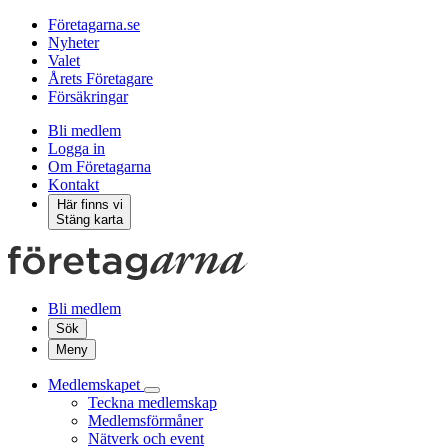
Företagarna.se
Nyheter
Valet
Årets Företagare
Försäkringar
Bli medlem
Logga in
Om Företagarna
Kontakt
Här finns vi
Stäng karta
Bli medlem
Sök
Meny
Medlemskapet
Teckna medlemskap
Medlemsförmåner
Nätverk och event