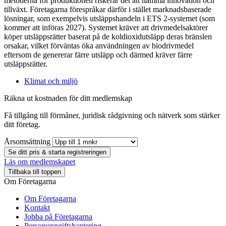
metoderna för produktionen riskerar det att hämma innovation och
tillväxt. Företagarna förespråkar därför i stället marknadsbaserade
lösningar, som exempelvis utsläppshandeln i ETS 2-systemet (som
kommer att införas 2027). Systemet kräver att drivmedelsaktörer
köper utsläppsrätter baserat på de koldioxidutsläpp deras bränslen
orsakar, vilket förväntas öka användningen av biodrivmedel
eftersom de genererar färre utsläpp och därmed kräver färre
utsläppsrätter.
Klimat och miljö
Räkna ut kostnaden för ditt medlemskap
Få tillgång till förmåner, juridisk rådgivning och nätverk som stärker
ditt företag.
Årsomsättning
Se ditt pris & starta registreringen
Läs om medlemskapet
Tillbaka till toppen
Om Företagarna
Om Företagarna
Kontakt
Jobba på Företagarna
Personuppgiftshantering