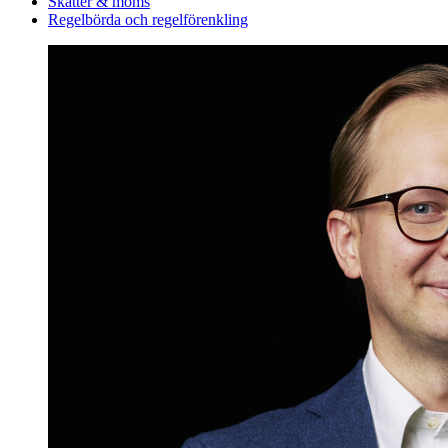
Skatter & moms
Regelbörda och regelförenkling