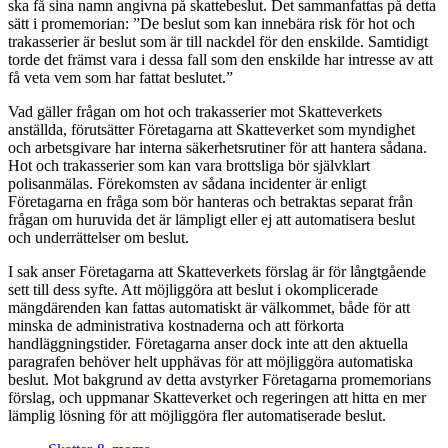
ska få sina namn angivna på skattebeslut. Det sammanfattas på detta
sätt i promemorian: ”De beslut som kan innebära risk för hot och
trakasserier är beslut som är till nackdel för den enskilde. Samtidigt
torde det främst vara i dessa fall som den enskilde har intresse av att
få veta vem som har fattat beslutet.”
Vad gäller frågan om hot och trakasserier mot Skatteverkets
anställda, förutsätter Företagarna att Skatteverket som myndighet
och arbetsgivare har interna säkerhetsrutiner för att hantera sådana.
Hot och trakasserier som kan vara brottsliga bör självklart
polisanmälas. Förekomsten av sådana incidenter är enligt
Företagarna en fråga som bör hanteras och betraktas separat från
frågan om huruvida det är lämpligt eller ej att automatisera beslut
och underrättelser om beslut.
I sak anser Företagarna att Skatteverkets förslag är för långtgående
sett till dess syfte. Att möjliggöra att beslut i okomplicerade
mängdärenden kan fattas automatiskt är välkommet, både för att
minska de administrativa kostnaderna och att förkorta
handläggningstider. Företagarna anser dock inte att den aktuella
paragrafen behöver helt upphävas för att möjliggöra automatiska
beslut. Mot bakgrund av detta avstyrker Företagarna promemorians
förslag, och uppmanar Skatteverket och regeringen att hitta en mer
lämplig lösning för att möjliggöra fler automatiserade beslut.