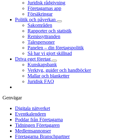
Juridisk rådgivning
Företagarnas app
Försäkringar
Politik och påverkan
Sakområden
Rapporter och statistik
Remissyttranden
Talespersoner
Panelen – din företagspolitik
Så har vi gjort skillnad
Driva eget företag
Kunskapsbank
Verktyg, guider och handböcker
Mallar och blanketter
Juridisk FAQ
Genvägar
Digitala nätverket
Eventkalendern
Poddar från Företagarna
Tidningen Företagaren
Medlemsannonser
Företagarna Branschpartner