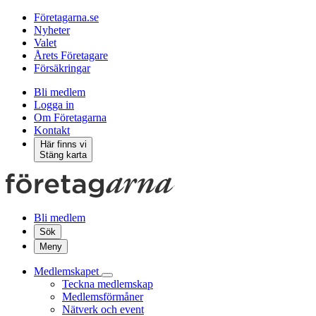
Företagarna.se
Nyheter
Valet
Årets Företagare
Försäkringar
Bli medlem
Logga in
Om Företagarna
Kontakt
Här finns vi
Stäng karta
Bli medlem
Sök
Meny
Medlemskapet
Teckna medlemskap
Medlemsförmåner
Nätverk och event