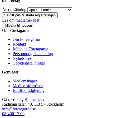
ditt företag.
Årsomsättning
Se ditt pris & starta registreringen
Läs om medlemskapet
Tillbaka till toppen
Om Företagarna
Om Företagarna
Kontakt
Jobba på Företagarna
Personuppgiftshantering
Nyhetsbrev
Cookieinställningar
Genvägar
Medlemskapet
Medlemsförmåner
Juridisk rådgivning
Gå med idag
Bli medlem
Rådmansgatan 40, 113 57 Stockholm
info@foretagarna.se
08-406 17 00