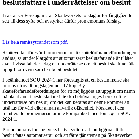
beslutsfattare i underrättelser om beslut
I sak anser Företagarna att Skatteverkets förslag är för långtgående
sett till dess syfte och avstyrker därför promemorians förslag.
Läs hela remissyttrandet som pdf.
Skatteverket föreslår i promemorian att skatteförfarandeförordningen
ändras, så att det klargörs att automatiserat beslutsfattande är tillåtet
även i vissa fall där i dag en underrättelse om ett beslut ska innehålla
uppgift om vem som har fattat beslutet.
I betänkandet SOU 2024:1 har föreslagits att en bestämmelse ska
införas i förvaltningslagen och 17 kap. 3 §
skatteförfarandeförordningen för att möjliggöra att uppgift om namn
på bland annat beslutsfattare inte ska behöva anges i en skriftlig
underrättelse om beslut, om det kan befaras att denne kommer att
utsättas för våld eller annan allvarlig olägenhet. Förslaget i den
remitterade promemorian är inte kompatibelt med förslaget i SOU
2024:1.
Promemorians förslag tycks ha två syften: att möjliggöra att fler
beslut fattas automatiserat, och att färre tjänstemän på Skatteverket