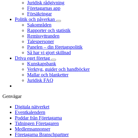
Juridisk rådgivning
Företagarnas app
Försäkringar
Politik och påverkan
Sakområden
Rapporter och statistik
Remissyttranden
Talespersoner
Panelen – din företagspolitik
Så har vi gjort skillnad
Driva eget företag
Kunskapsbank
Verktyg, guider och handböcker
Mallar och blanketter
Juridisk FAQ
Genvägar
Digitala nätverket
Eventkalendern
Poddar från Företagarna
Tidningen Företagaren
Medlemsannonser
Företagarna Branschpartner