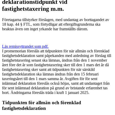
deklarationstidpunkt vid
fastighetstaxering m.m.
Företagarna tillstyrker förslagen, med undantag av borttagandet av
18 kap. 44 § FTL, som förtydligar att eftergiftsgrunderna ska
beaktas även om inget yrkande har framställts därom.
Läs remissyttrandet som pdf.
I promemorian föreslås att tidpunkten för när allmän och förenklad
fastighetsdeklaration samt påpekanden med anledning av förslag till
fastighetstaxering senast ska lämnas, ändras från den 1 november
året före det år som fastighetstaxering sker till den 1 mars det år då
fastighetstaxering sker samt att tidpunkten för när särskild
fastighetsdeklaration ska lämnas ändras från den 15 februari
taxeringsåret till den 1 mars samma år. Avgiften för för sent
inlämnad deklaration föreslås också höjas, samt att undantaget från
för sent inlämnad deklaration på grund av bristande erfarenhet tas
bort. Ändringarna föreslås träda i kraft 1 januari 2025.
Tidpunkten för allmän och förenklad
fastighetsdeklaration