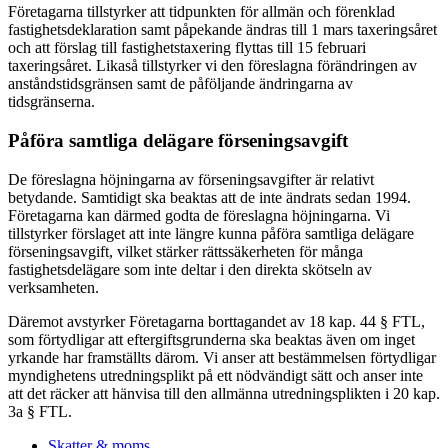
Företagarna tillstyrker att tidpunkten för allmän och förenklad
fastighetsdeklaration samt påpekande ändras till 1 mars taxeringsåret
och att förslag till fastighetstaxering flyttas till 15 februari
taxeringsåret. Likaså tillstyrker vi den föreslagna förändringen av
anståndstidsgränsen samt de påföljande ändringarna av
tidsgränserna.
Påföra samtliga delägare förseningsavgift
De föreslagna höjningarna av förseningsavgifter är relativt
betydande. Samtidigt ska beaktas att de inte ändrats sedan 1994.
Företagarna kan därmed godta de föreslagna höjningarna. Vi
tillstyrker förslaget att inte längre kunna påföra samtliga delägare
förseningsavgift, vilket stärker rättssäkerheten för många
fastighetsdelägare som inte deltar i den direkta skötseln av
verksamheten.
Däremot avstyrker Företagarna borttagandet av 18 kap. 44 § FTL,
som förtydligar att eftergiftsgrunderna ska beaktas även om inget
yrkande har framställts därom. Vi anser att bestämmelsen förtydligar
myndighetens utredningsplikt på ett nödvändigt sätt och anser inte
att det räcker att hänvisa till den allmänna utredningsplikten i 20 kap.
3a § FTL.
Skatter & moms