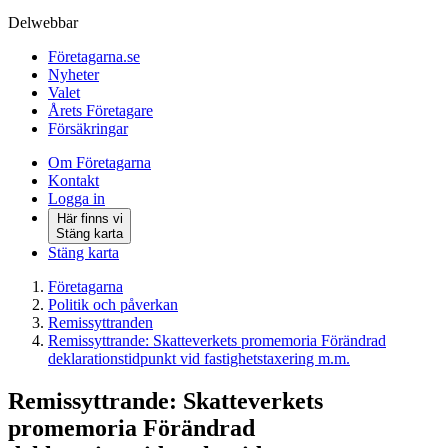
Delwebbar
Företagarna.se
Nyheter
Valet
Årets Företagare
Försäkringar
Om Företagarna
Kontakt
Logga in
Här finns vi
Stäng karta
Stäng karta
Företagarna
Politik och påverkan
Remissyttranden
Remissyttrande: Skatteverkets promemoria Förändrad
deklarationstidpunkt vid fastighetstaxering m.m.
Remissyttrande: Skatteverkets
promemoria Förändrad