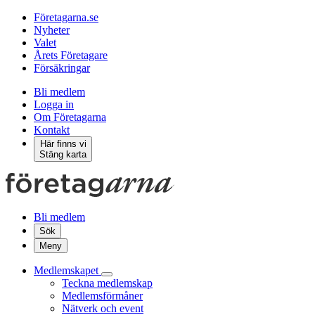
Företagarna.se
Nyheter
Valet
Årets Företagare
Försäkringar
Bli medlem
Logga in
Om Företagarna
Kontakt
Här finns vi
Stäng karta
Bli medlem
Sök
Meny
Medlemskapet
Teckna medlemskap
Medlemsförmåner
Nätverk och event