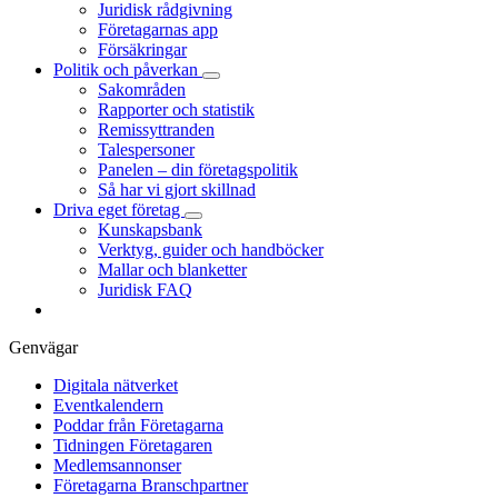
Juridisk rådgivning
Företagarnas app
Försäkringar
Politik och påverkan
Sakområden
Rapporter och statistik
Remissyttranden
Talespersoner
Panelen – din företagspolitik
Så har vi gjort skillnad
Driva eget företag
Kunskapsbank
Verktyg, guider och handböcker
Mallar och blanketter
Juridisk FAQ
Genvägar
Digitala nätverket
Eventkalendern
Poddar från Företagarna
Tidningen Företagaren
Medlemsannonser
Företagarna Branschpartner