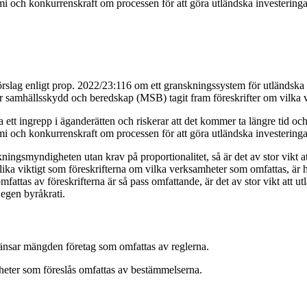
omi och konkurrenskraft om processen för att göra utländska investeringa
slag enligt prop. 2022/23:116 om ett granskningssystem för utländska d
ör samhällsskydd och beredskap (MSB) tagit fram föreskrifter om vilka
 ingrepp i äganderätten och riskerar att det kommer ta längre tid och k
omi och konkurrenskraft om processen för att göra utländska investeringa
ingsmyndigheten utan krav på proportionalitet, så är det av stor vikt a
t lika viktigt som föreskrifterna om vilka verksamheter som omfattas, ä
tas av föreskrifterna är så pass omfattande, är det av stor vikt att ut
egen byråkrati.
ränsar mängden företag som omfattas av reglerna.
mheter som föreslås omfattas av bestämmelserna.