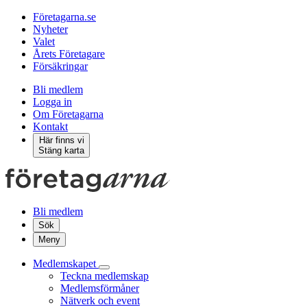
Företagarna.se
Nyheter
Valet
Årets Företagare
Försäkringar
Bli medlem
Logga in
Om Företagarna
Kontakt
Här finns vi
Stäng karta
Bli medlem
Sök
Meny
Medlemskapet
Teckna medlemskap
Medlemsförmåner
Nätverk och event