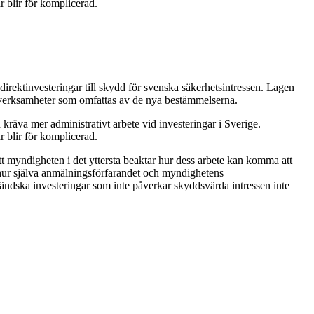
r blir för komplicerad.
irektinvesteringar till skydd för svenska säkerhetsintressen. Lagen
 verksamheter som omfattas av de nya bestämmelserna.
räva mer administrativt arbete vid investeringar i Sverige.
r blir för komplicerad.
tt myndigheten i det yttersta beaktar hur dess arbete kan komma att
r hur själva anmälningsförfarandet och myndighetens
ländska investeringar som inte påverkar skyddsvärda intressen inte