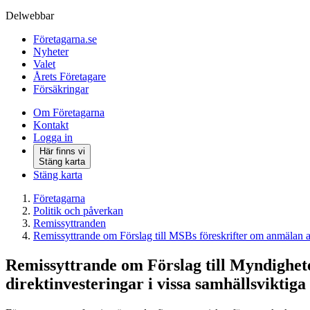
Delwebbar
Företagarna.se
Nyheter
Valet
Årets Företagare
Försäkringar
Om Företagarna
Kontakt
Logga in
Här finns vi
Stäng karta
Stäng karta
Företagarna
Politik och påverkan
Remissyttranden
Remissyttrande om Förslag till MSBs föreskrifter om anmälan av
Remissyttrande om Förslag till Myndighet
direktinvesteringar i vissa samhällsviktig