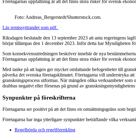
Företagarnas uppfattning är att det finns stora risker för svensk ekon
Foto: Andreas_Bergerstedt/Shutterstock.com.
Läs remissyttrandet som pdf.
Riksdagen beslutade den 13 september 2023 att anta regeringens lagför
börjar tillämpas den 1 december 2023. Inför detta har Myndigheten f
Som konsekvensutredningen beskriver innebär de nya bestämmelserna ett
Företagarnas uppfattning är att det finns stora risker för svensk ekon
Med tanke på att lagen ger mycket omfattande befogenheter till granskn
påverka det svenska företagsklimatet. Företagarna vill understryka at
granskningsprocess utformas. När mängden olika verksamheter som omfat
drabbas negativt eller försenas på grund av granskningsmyndighetens 
Synpunkter på föreskrifterna
Företagarna ser positivt på att det finns en omsättningsgräns som beg
Företagarna har inga ytterligare synpunkter beträffande vilka verksa
Regelbörda och regelförenkling