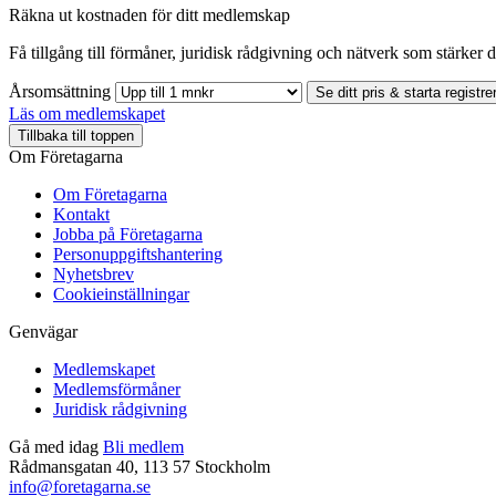
Räkna ut kostnaden för ditt medlemskap
Få tillgång till förmåner, juridisk rådgivning och nätverk som stärker di
Årsomsättning
Se ditt pris & starta registre
Läs om medlemskapet
Tillbaka till toppen
Om Företagarna
Om Företagarna
Kontakt
Jobba på Företagarna
Personuppgiftshantering
Nyhetsbrev
Cookieinställningar
Genvägar
Medlemskapet
Medlemsförmåner
Juridisk rådgivning
Gå med idag
Bli medlem
Rådmansgatan 40, 113 57 Stockholm
info@foretagarna.se