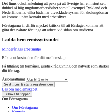
Det finns också anledning att peka på att Sverige har en i stort sett
dubbel så hög ungdomsarbetslöshet som till exempel Tyskland och
Nederländerna, vilka båda har utvecklade system för skolungdomar
att komma i nära kontakt med arbetslivet.
Företagarna är därför mycket kritiska till att förslaget kommer att
göra det svårare för unga att arbeta vid sidan om studierna.
Ladda hem remissyttrandet
Minderårigas arbetsmiljö
Räkna ut kostnaden för ditt medlemskap
Få tillgång till förmåner, juridisk rådgivning och nätverk som stärker
ditt företag.
Årsomsättning
Se ditt pris & starta registreringen
Läs om medlemskapet
Tillbaka till toppen
Om Företagarna
Om Företagarna
Kontakt