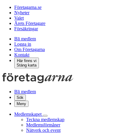
Företagarna.se
Nyheter
Valet
Årets Företagare
Försäkringar
Bli medlem
Logga in
Om Företagarna
Kontakt
Här finns vi
Stäng karta
Bli medlem
Sök
Meny
Medlemskapet
Teckna medlemskap
Medlemsförmåner
Nätverk och event