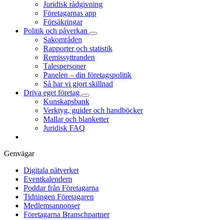
Juridisk rådgivning
Företagarnas app
Försäkringar
Politik och påverkan
Sakområden
Rapporter och statistik
Remissyttranden
Talespersoner
Panelen – din företagspolitik
Så har vi gjort skillnad
Driva eget företag
Kunskapsbank
Verktyg, guider och handböcker
Mallar och blanketter
Juridisk FAQ
Genvägar
Digitala nätverket
Eventkalendern
Poddar från Företagarna
Tidningen Företagaren
Medlemsannonser
Företagarna Branschpartner